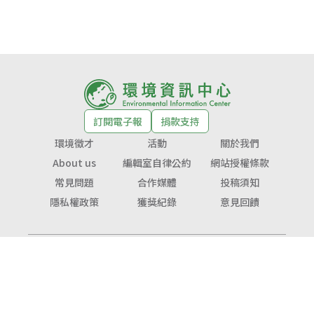
訂閱電子報
捐款支持
環境徵才
活動
關於我們
About us
編輯室自律公約
網站授權條款
常見問題
合作媒體
投稿須知
隱私權政策
獲獎紀錄
意見回饋
© Copyright 2026 環境資訊中心 版權所有
公益勸募字號：
衛部救字第1141364365號
服務信箱：
service@tnf.org.tw
投稿信箱：
infor@e-info.org.tw
客服電話：070-10101-666／02-2910-6000
地址：231023新北市新店區民權路48號3樓（近捷運大坪林站1號出口）