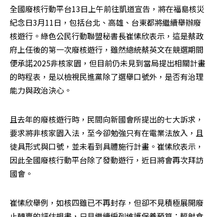
全國廢核行動平台13日上午前往凱道宣告，將在福島核災
紀念日3月11日，包括台北、高雄、台東都將繼續舉辦廢
核遊行。綠色公民行動聯盟秘書長崔愫欣表示，這是蔡政
府上任後的第一次廢核遊行，雖然總統蔡英文在競選期間
便承諾2025非核家園，但目前仍未見到當局提出相關計畫
的時程表，是以檢視民進黨除了選舉口號外，是否有治理
能力與政治決心。
且去年的廢核遊行時，民間向新國會所提出的七大訴求，
要求將非核家園入法，至今卻勉強只有在電業法放入，且
徒具形式與口號，並未看到具體施行計畫。崔愫欣表示，
因此全國廢核行動平台除了發動遊行，近日將會再次拜訪
國會。
崔愫欣舉例，如核四雖已不再封存，但卻不見積極展開廢
止轉賣的評估規畫，只見繼續編列維護保養預算；輻射食