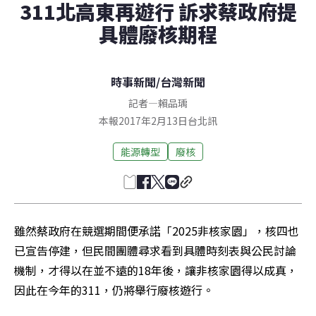
311北高東再遊行 訴求蔡政府提
具體廢核期程
時事新聞
/
台灣新聞
記者
—
賴品瑀
本報2017年2月13日台北訊
能源轉型
廢核
雖然蔡政府在競選期間便承諾「2025非核家園」，核四也
已宣告停建，但民間團體尋求看到具體時刻表與公民討論
機制，才得以在並不遠的18年後，讓非核家園得以成真，
因此在今年的311，仍將舉行廢核遊行。