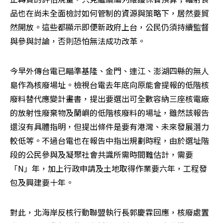
品也在尚未全面檢討如何管制的資源與策略下，居然要貿
然開放。這些都顯示即便新政府上台，公民仍須持續監督
與參與討論，否則恐怕無法成功改革。
今早外傳台電已瞄準基隆、金門、連江、澎湖四縣的無人
島作為核廢場址。檢視台電去年底向原能會提報的低階核
廢料替代應變計畫書，提出要選出可全數容納三座核電廠
的放射性廢棄物及蘭嶼的低階核廢料的場址，雖然該報告
還沒有具體指明，但提出條件是要有港灣、未來發展潛力
較低等。不過台電也在報告中指出規劃時程，由於選址階
段的公民參與及凝聚社會共識所需時間難估計，需要
「N」年，加上行政申請及土地取得作業要六年，工程發
包及興建要十年。
對此，北海岸反核行動聯盟執行長郭慶霖回應，核廢處置