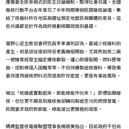
應需要全民參與式的民主討論機制，取得社會共識。全國
廢核行動平台去年曾花了半年時間舉辦民間廢核論壇，集
結了核廢料所在地區與選址預定地居民與團體的意見，這
些共識都足於作為政府規劃相關政策的基礎。
蠻野心足生態協會研究員李孝濂則認為，要減少核廢料的
產生，就是該從提前除役老舊機組開始，尤其例如核二廠
一號機曾經發生錨定螺栓斷裂、爐心側版裂開、燃料匣彎
曲、控制棒插入困難等等，不但持續製造核廢料，導致需
要改建用過核燃料池而提高貯存密度，更是有事故風險。
喊出「核廢處置動起來，節能綠能作伙來！」即便如願廢
核，但也更不願見到廢核後卻轉向製造空污的燃煤發電，
民間要求政府對節能、綠能提出更積極的政策。
媽媽監督核電廠聯盟理事長楊順美指出，目前政府不但尚