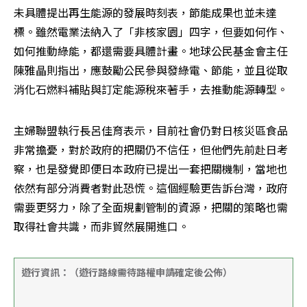
未具體提出再生能源的發展時刻表，節能成果也並未達
標。雖然電業法納入了「非核家園」四字，但要如何作、
如何推動綠能，都還需要具體計畫。地球公民基金會主任
陳雅晶則指出，應鼓勵公民參與發綠電、節能，並且從取
消化石燃料補貼與訂定能源稅來著手，去推動能源轉型。
主婦聯盟執行長呂佳育表示，目前社會仍對日核災區食品
非常擔憂，對於政府的把關仍不信任，但他們先前赴日考
察，也是發覺即便日本政府已提出一套把關機制，當地也
依然有部分消費者對此恐慌。這個經驗更告訴台灣，政府
需要更努力，除了全面規劃管制的資源，把關的策略也需
取得社會共識，而非貿然展開進口。
遊行資訊：（遊行路線需待路權申請確定後公佈）