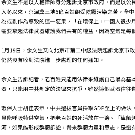
余文生不是以人權律師身分起訴北京市政府，而是以公
入冬以來，京津冀三地5億百姓飽受陰霾污染之苦，全
為或亂作為導致的這一惡果，「在環保上，中國人很少
需要拿起法律武器維護我們共有的權益，因為空氣是每
1月19日，余文生又向北京市第二中級法院起訴北京市
仍然沒有收到法院進一步處理的任何通知。
余文生告訴記者，老百姓只能用法律來維護自己最為基
器，只能用中共制定的法律來抗爭，雖然這個武器往往
環保人士胡佳表示，中共選拔官員採取GDP至上的做法
員能呼吸特供空氣，把老百姓的死活放在一邊。「律師
河，如果能形成群體訴訟，帶來群體力量和意志，是蠻