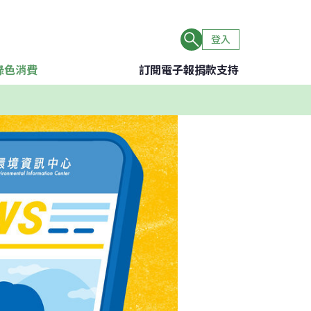
登入
綠色消費
訂閱電子報
捐款支持