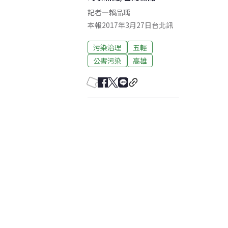
記者
—
賴品瑀
本報2017年3月27日台北訊
污染治理
五輕
公害污染
高雄