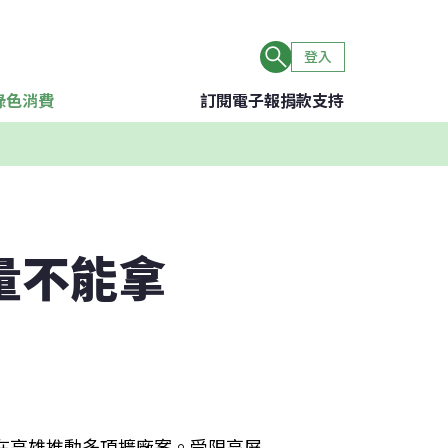
登入
綠色消費
訂閱電子報
捐款支持
量不能拿
算在高雄推動多項擴廠案。受限高屏