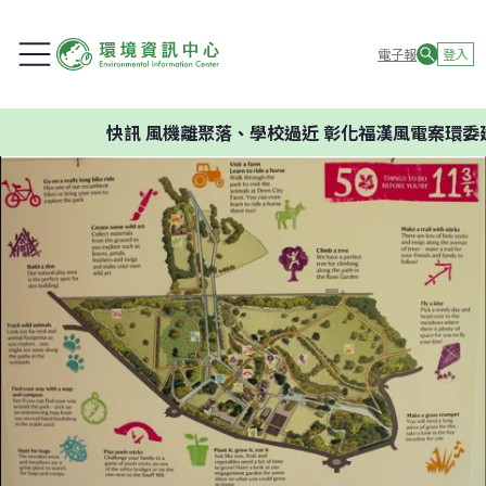
電子報
登入
快訊
風機離聚落、學校過近 彰化福漢風電案環委建議不應