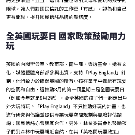
託更多收益。並且，這個計畫也吸引父母和愛玩的孩子的
眼球，讓人們對國民信託的工作更「有感」，認為和自己
更有關聯，提升國民信託品牌的親切度。
全英國玩耍日 國家政策鼓勵用力
玩
英國的內閣辦公室、教育部、衛生部、樂透基金、還有文
化、媒體暨體育部都參與出資，支持「Play England」計
劃，他們致力於確保英國的所有小孩在童年中都能有玩耍
的空間和自由，還推動8月的第一個星期三是全國玩耍日
（例如今年就是8月2號），要全英國的孩子們一起走出戶
外大玩特玩。「Play England」不只推動好玩的計畫，也
進行研究與倡議並提供專業玩耍空間規劃與風險評估諮
詢；國民信託亦曾與其合作。另外，林業委員會也鼓勵孩
子們到森林中玩耍親近自然，在其「英格蘭玩耍政策」