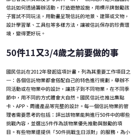
信託如何透過籌辦活動，打造遊憩設施，用標示牌鼓勵孩
子嘗試不同玩法，用動畫呈現信託的地景、建築或文物，
設計學習單、工具包等多樣方法，讓被信託保存的珍貴環
境，變得更好玩。
50
件
11
又
3/4
歲之前要做的事
國民信託在2012年發起這項計畫，列為其重要工作項目之
一：各個信託物業都會搭配自己的特色進行規劃，舉辦不
同活動或在物業中的設計，讓孩子到不同物業，在不同季
節中，用不同的方式體會大自然。國民信託也推出集點
卡、APP、周邊產品等完整的設計。每一個信託物業的管
理者需要思考的包括：評出該物業能夠進行50件中的哪些
挑戰內容，並選出5件作為該物業優先推動與鼓勵的項
目。有些物業還提供「50件挑戰生日派對」的服務，為小