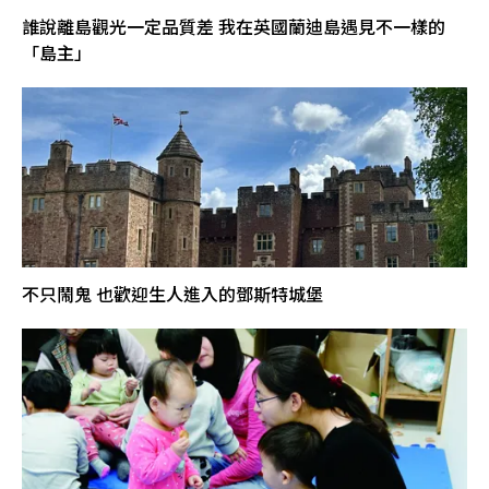
誰說離島觀光一定品質差 我在英國蘭迪島遇見不一樣的
「島主」
不只鬧鬼 也歡迎生人進入的鄧斯特城堡