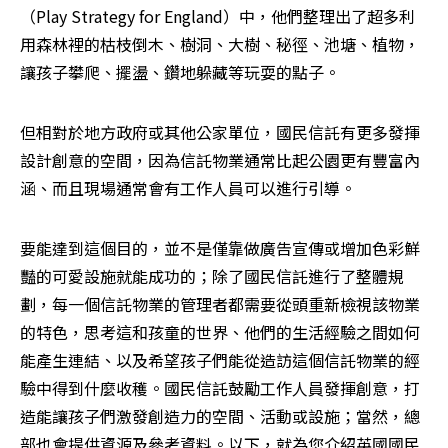
（Play Strategy for England）中，他們整理出了超多利
用森林裡的枯枝倒木、樹洞、大樹、秘徑、池塘、植物，
讓孩子攀爬、擺盪、鑽地躲藏等玩耍的點子。
但相對於地方政府或其他公家單位，國民信託有更多發揮
設計創意的空間，因為信託物業通常比起公園更有豐富內
涵、而且現場通常會有工作人員可以進行引導。
要能達到這個目的，並不是僅靠做廣告宣傳或增加色彩鮮
豔的可愛設施就能成功的；除了國民信託進行了整體規
劃，每一個信託物業的管理者都需要從頭重新檢視該物業
的特色，思考這和孩童的世界、他們的生活經驗之間如何
能產生連結、以及希望孩子們能從造訪這個信託物業的經
驗中得到什麼收穫。國民信託鼓勵工作人員發揮創意，打
造能讓孩子們激發創造力的空間、活動或設施；當然，總
部也會提供資源及參考資料。以下，就為您介紹英國國民