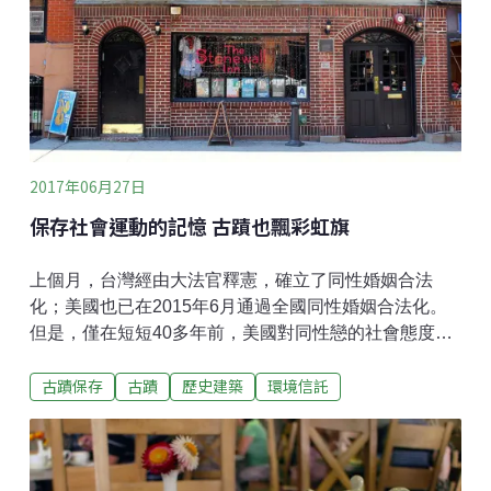
以及國民信託本身的宗旨是相符的；但是現在，在歐洲
生產過剩的情況下，農業大量依賴政府補貼，也有不少
對環境衝擊的顧慮，看待農業的觀點已經有所變化。人
們不再只注重土地生產食物的功能，也重視食物的安
全、品質、生產過程符合動物福利；同時看重大多數農
地所在的鄉村的景色、歷史與文化意
2017年06月27日
保存社會運動的記憶 古蹟也飄彩虹旗
上個月，台灣經由大法官釋憲，確立了同性婚姻合法
化；美國也已在2015年6月通過全國同性婚姻合法化。
但是，僅在短短40多年前，美國對同性戀的社會態度和
法律都還非常保守且嚴重歧視，同志在公共場所飲酒、
古蹟保存
古蹟
歷史建築
環境信託
跳舞或任何表現親密情感的行為都是非法的。這個月（6
月），同志驕傲大遊行在美國的許多城市繽紛登場；熱
鬧歡快的遊行背後，是為了紀念1969年6月28日發生的
石牆暴動——這起事件正是激發美國的同志和LGBT平權
運動的起源。石牆（Stonewall Inn）是一間位於紐約市