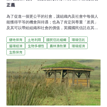
正義
為了促進一個更公平的社會，讓組織內及社會中每個人
能獲得平等的機會與待遇；也為了肯定與尊重「差異」
及其可以帶給組織和社會的價值，英國國民信託在其
「平等與多元政策」中明白表示：擁有多元背景的求職
棲地保育
土地利用
國民信託組織
環境信託
者、員工、志工、會員與訪客，是達到國民信託「For
Ever, For Everyone」這項宗旨的核心。國民信託不僅希
循環經濟
生物多樣性
農林漁牧業
環境經濟
望能夠減少歧視發生，更希望加強各種背景的成員對組
生態保育
織的認同與情感連結，透過多元的員工、提供更多樣且
全面的服務，吸引更多元的族群的參與及支持。因此，
國民信託致力於以下幾點：確保信託物業及國民信託提
供的各種服務能為社會不同族群所觸及、推動工作環境
以及各種活動中對不同族群的包容性以及機會平等（包
含減少因為肢體狀況、文化背景、社經地位、少數族裔
等條件對參與造成的阻礙）；確保不同背景的族群都有
機會參與國民信託的工作；及投入推動社區多元性及呈
現多元文化襲產等。承認剝削歷史 忠實呈現以引導反思