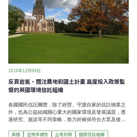
2018年12月04日
反頁岩氣、關注農地和國土計畫 高度投入政策監
督的英國環境信託組織
各國國民信託團體，除了經營、守護自家的信託物業之
外，也為公益組織關心重大的國家環境及發展議題，透
過研究、遊說等不同策略，致力於確保符合大眾及後代
利益的美好未來。舉例來說，對於英國、美國的國民信
英國
生物多樣性
土地利用
國民信託組織
託團體而言，英國脫歐議題以及川普政權對該國家影