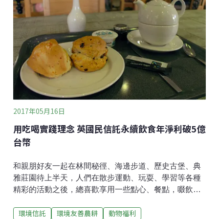
的同志酒吧，暴動發生當天，警察臨檢石牆酒吧，當時
有大約200名顧客在酒吧內，他們拒捕進而演進成了持
續6天的示威行動；人們上街發傳單，傳達「警察和黑幫
滾出同志酒吧」的訴求。事件的週年，人們走上紐約、
芝加哥、洛杉磯街頭，進行了美國史上第一次同志驕傲
遊行；再隔年，倫敦、巴黎、西柏林、斯德哥爾摩等其
他國家的城市也都紛紛響應。在種族、性別、性向逐
2017年05月16日
用吃喝實踐理念 英國民信託永續飲食年淨利破5億
台幣
和親朋好友一起在林間秘徑、海邊步道、歷史古堡、典
雅莊園待上半天，人們在散步運動、玩耍、學習等各種
精彩的活動之後，總喜歡享用一些點心、餐點，啜飲一
杯茶、咖啡或熱巧克力；造訪英國國民信託物業的訪客
環境信託
環境友善農耕
動物福利
們自然也不例外。英國國民信託經營超過150間茶室、