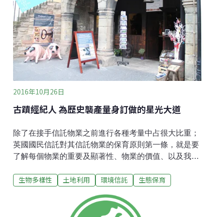
民信託現在的導覽解說原則都是以費門．提爾頓
（Freeman Tilden）的概念為根基發展而出的。提爾頓
在他1957年出版的《解說我們的襲產（Interpreting our
Heritage）》中，根據美國國家公園的經驗，提出了他
著名的解說六大原則，奠定了現代的環境解說指導原則
與基礎，讓他被稱為環境解說之父，更深深
2016年10月26日
古蹟經紀人 為歷史襲產量身訂做的星光大道
除了在接手信託物業之前進行各種考量中占很大比重；
英國國民信託對其信託物業的保育原則第一條，就是要
了解每個物業的重要及顯著性、物業的價值、以及我們
為什麼珍視這些襲產。透過「重要性評估」，可以更了
生物多樣性
土地利用
環境信託
生態保育
解這個物業的特殊之美，進而更妥善地規劃她的經營管
理計畫。當然，價值觀以及保育觀點都是會持續變化
的，每個時代都有所不同；國民信託作為運作了上百年
的襲產保存組織，更是如此。所以，對重要性的分析和