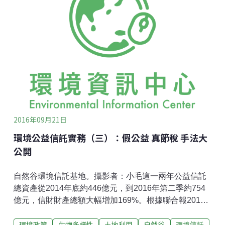
評估必須從時代的脈絡來理解，未來也可能有需要持續
更新。發掘物業魅力──英國國民信託第一個步驟是透過
蒐集整理現有資料、研究，諮詢專業顧問及當地居民意
見，以瞭解一個物業的各種特色、重要性；重要性有時
是相對的，經由和國內或國際上其他相似物業的比較而
得出。英國國民信託的物業包山包海，包羅萬象；物業
時常同時具有許多不同面向的特色與重要性。英國國民
信託從以下幾個面向進行評估與分析：歷史環境重要性/
文化重要性具有宗教、精神、紀念
2016年09月21日
環境公益信託實務（三）：假公益 真節稅 手法大
公開
自然谷環境信託基地。攝影者：小毛這一兩年公益信託
總資產從2014年底約446億元，到2016年第二季約754
億元，信財財產總額大幅增加169%。根據聯合報2016
年7月3日所刊出的「公益小信託大──公益信託要嚴管」
環境政策
生物多樣性
土地利用
自然谷
環境信託
的專題報導指出，「公益信託為家族企業常用控股方式