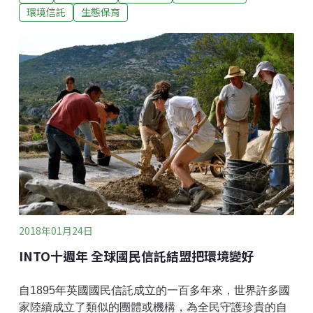
響，都對國家的政策發展及保育工作帶來不小衝擊：英
環境信託
生態保育
國國民信託組織在英國表決脫歐後，開始關注未來將取
代歐盟共同農業政策的英國農業政策；美國歷史保存國
民信託則長期關注並動員支持者一起守護重要的文史資
產，並推動相關的法案。以下介紹英國國民信託組織近
年參與的兩項重大議題。反對水力壓裂開採頁岩油氣 水
力壓裂法（fracking）是近期開採頁岩油氣的興起開採方
式，可能伴隨著污染水源、引發地震、氣候變遷等疑
慮，成了新興的環境爭議議題。因為化石燃料對環境的
衝擊，英國國民信託組織目前明確反對在其信託土地上
運用水力壓裂開採天然氣，除非未來碳捕捉及封存技術
的發展能解決溫室氣體排放
2018年01月24日
INTO十週年 全球國民信託結盟把環境變好
自1895年英國國民信託成立的一百多年來，世界許多國
家陸續成立了類似的團體或機構，為全民守護珍貴的自