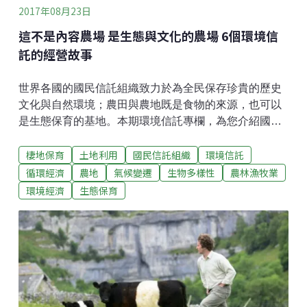
但這樣的
2017年08月23日
這不是內容農場 是生態與文化的農場 6個環境信
託的經營故事
世界各國的國民信託組織致力於為全民保存珍貴的歷史
文化與自然環境；農田與農地既是食物的來源，也可以
是生態保育的基地。本期環境信託專欄，為您介紹國民
信託的友善環境農場實例。Pentire海角農場：將農場恢
棲地保育
土地利用
國民信託組織
環境信託
復成半天然棲地Pentire海角農場位在英格蘭西南角的康
瓦爾（Cornwall），Pentire角是一座海角和半島，由於
循環經濟
農地
氣候變遷
生物多樣性
農林漁牧業
特殊的地質以及在此生長的野生動植物，Pentire被劃為
環境經濟
生態保育
具特殊科學價值地點（Site of Special Scientific
Interest）；英國國民信託持有並管理Pentire的海岸線，
並將其餘大部分土地出租給佃戶耕種。國民信託和
Pentire海角農場的佃戶密切合作，希望在2020年時能使
整座農場的環境成為野生動植物豐富的半天然棲地。他
們不只保護現存的野生物，更致力於打造新的棲息環
境，讓更多野生物在此生長。佃戶在農場種植大麥等作