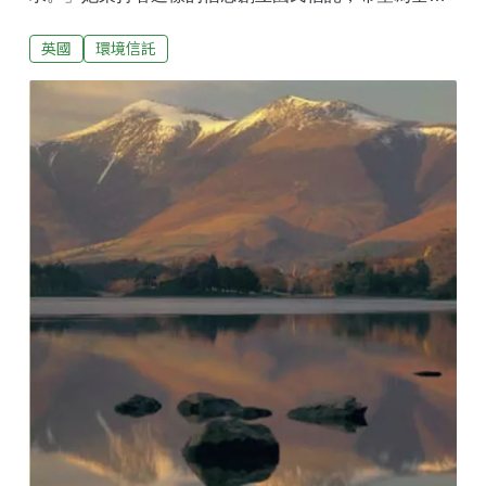
人民永久保護珍貴的環境；但是近年，越來越多的孩子
英國
環境信託
患上「大自然缺失症」，成了窩在室內的3C產品與沙發
兒童。為了讓人們，尤其是孩子們，重新回到戶外、接
觸自然環境、並愛上自然，國民信託近年來可以說是費
盡苦心：他們投入研究，了解「大自然缺失症」的問題
與根源，調查英國現代孩童的生活型態——發現他們比
父母輩花了更多時間在看電視與上網——接著進行宣傳
與倡議，引起其400多萬名會員及英國大眾對此現象的
重視與關心。最重要的是，國民信託善用其經營管理的
許多信託物業，打造成能吸引大人小孩都開心親近戶外
與自然，並在其中學習的場域。除此之外，國民信託也
希望能拓展其會員與訪客族群，改造成適合且吸引孩童
的設計能讓更多的家庭走入國民信託的物業。例如，英
國國民信託在2