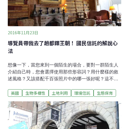
險：事前評估與預防完善規劃是提升珍貴的信託物業面
對潛在危機的安全性與應變能力的首要步驟；國民信託
針對不同物業，評估可能發生的危機、危害程度、因應
方式。祝融之災：防患於未
2016年11月23日
導覽員帶我去了趟都鐸王朝！ 國民信託的解說心
法
想像一下，當您來到一個陌生的場合，要對一群陌生人
介紹自己時，您會選擇使用那些形容詞？用什麼樣的敘
述風格？又該搭配千百張照片中的哪一張好呢？這不是
簡單的選擇，對吧！國民信託在仔細分析了每一個物業
英國
生物多樣性
土地利用
環境信託
生態保育
的重要性評估（註：請見上期專欄〈古蹟經紀人 為歷史
襲產量身訂做的星光大道〉）以及「場所精神」之後，
就要好好的規劃，如何能好好地對來訪的大眾呈現這些
物業的美好、歷史和珍貴之處，甚至能進而傳達新的概
念、激發更多思辨；或者最少，要讓訪客留下有趣、愉
快的經驗。大師指點導覽原則包括英國、澳洲等許多國