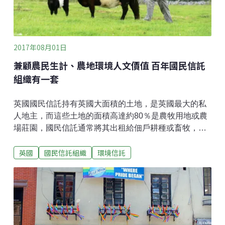
物，不用除草劑、殺蟲劑、化肥，確保作物
2017年08月01日
兼顧農民生計、農地環境人文價值 百年國民信託
組織有一套
英國國民信託持有英國大面積的土地，是英國最大的私
人地主，而這些土地的面積高達約80％是農牧用地或農
場莊園，國民信託通常將其出租給佃戶耕種或畜牧，少
部分由國民信託本身耕種。作為一個保育團體，國民信
英國
國民信託組織
環境信託
託並不會單純為了耕種而持有農地，他們的低地農場大
多是為了保護地景、重要歷史莊園的完整性，或提供收
入來源而入手；而高地和海岸的農場則較常是為了這些
農場本身的地景或保育上的價值而入手。二次世界大戰
之後，對英國而言最重要的莫過於食物生產以滿足內需
達到自足，政府政策也積極鼓勵農業產量極大化。過去
很長一段時間，由國民信託持有農地對國家的整體利益