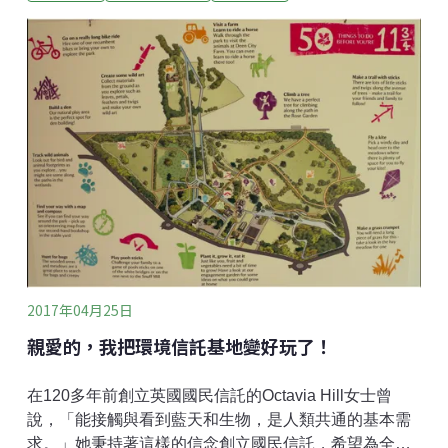
餐廳、咖啡館，每年供應超過800萬人次餐點，使國民
信託形同英國最大的連鎖餐飲業者之一；2016年餐飲給
國民信託帶來超過6100萬英鎊（約台幣23億元）收入，
淨利1300萬英鎊（約台幣5億元）。此外，國民信託所
受託保護的物業中，有許多是農地或農場，國民信託出
租其中部分，讓這些土地持續維持傳統的使用方式，並
利用餐飲業銷售這些農產品，支持現在約1500個在國民
信託的土地上耕作的佃農戶。這要歸功於他們十幾年來
的努力。從提供餐點到提供與食物的連結便宜、快速、
大量生產的糧食生產體系餵飽了許多現代人，但是人們
每天所吃的這些食物，和產地之間的距離已經十分遙遠
（物理上及
2017年04月25日
親愛的，我把環境信託基地變好玩了！
在120多年前創立英國國民信託的Octavia Hill女士曾
說，「能接觸與看到藍天和生物，是人類共通的基本需
求。」她秉持著這樣的信念創立國民信託，希望為全體