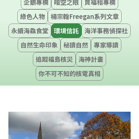
企鵝專欄
暗空之眼
賈福相專欄
綠色人物
楊宗翰Freegan系列文章
永續海鱻食堂
環境信託
海洋事務偵探社
自然生命印象
秘讀自然
專家導讀
追蹤福島核災
海神計畫
你不可不知的核電真相