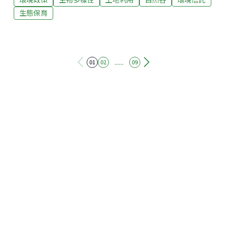
之一，家族企業透過將股權捐至公益信託，因捐出後的
生態保育
股權就不能再回流到個人，且具有做公益及稅捐減免的
優惠，但沒有董事成員限制，不必擔心喪失股權主導
性。」「喪失主導性」一詞，道盡現在國內公益信託真
正的生態，忘卻了公益信託的本質與精神！所謂公益信
......
01
02
09
託公益信託，之所以稱做「公益」、「信託」，在於兩
個很重要的特性：第一，此信託契約目的與執行內容必
須具有明確的公益特質，包含受益人是不特定大眾、公
益信託內任何財產的支出都是為了此公益信託目的，不
可挪為委託人或其他人之私用。第二，信託是依據契
約，委託人將財產委託給值得信賴的受託人執行信託契
約之目的與內容