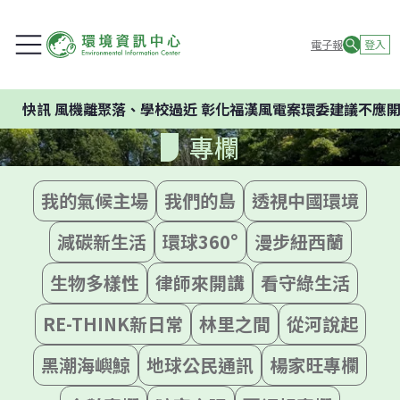
電子報
登入
風機離聚落、學校過近 彰化福漢風電案環委建議不應開發
專欄
我的氣候主場
我們的島
透視中國環境
減碳新生活
環球360°
漫步紐西蘭
生物多樣性
律師來開講
看守綠生活
RE-THINK新日常
林里之間
從河說起
黑潮海嶼鯨
地球公民通訊
楊家旺專欄