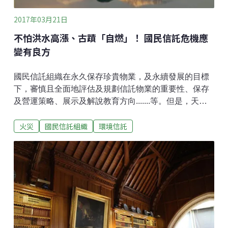
2017年03月21日
不怕洪水高漲、古蹟「自燃」！ 國民信託危機應
變有良方
國民信託組織在永久保存珍貴物業，及永續發展的目標
下，審慎且全面地評估及規劃信託物業的重要性、保存
及營運策略、展示及解說教育方向.......等。但是，天有
不測風雲，各種天然災害或人為造成的意外都有可能對
火災
國民信託組織
環境信託
信託物業帶來破壞。國民信託秉持著妥善規劃的原則，
提前評估每個物業可能面對的災害，並訂定因應方針，
以讓災害萬一發生時，對員工、訪客、及珍貴的信託物
業本身的傷害降到最低。針對建築安全、公共衛生、訪
客安全、污染處理等不同面向，各國有不同的法規與指
南，物業的管理者需要了解及遵守這些規範；本文則整
理美國歷史保存國民信託、英國國民信託、紐西蘭襲產
保存等組織，所提供的參考指南，提供大家分析自家物
業的安全性，進而擬定危機事件的處理方針。正視風