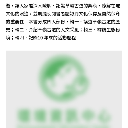
遊，讓大家能深入瞭解、認識草嶺古道的興衰，瞭解在地
文化的演進，並期能使閱書者體認到文化保存及自然保育
的重要性。本書分成四大部份，輯一、講述草嶺古道的歷
史；輯二、介紹草嶺古道的人文采風；輯三、尋訪生態秘
境；輯四、記錄10 年來的活動歷程。