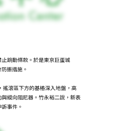
禁止跳動條款。於是東京巨蛋城
唱會防振措施。
動，搖滾區下方的基樁深入地盤，高
向與縱向阻尼器。竹永裕二說，新表
申訴事件。