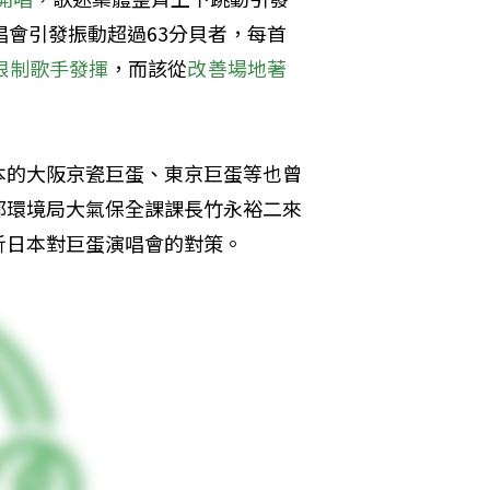
唱會引發振動超過63分貝者，每首
限制歌手發揮
，而該從
改善場地著
本的大阪京瓷巨蛋、東京巨蛋等也曾
都環境局大氣保全課課長竹永裕二來
析日本對巨蛋演唱會的對策。