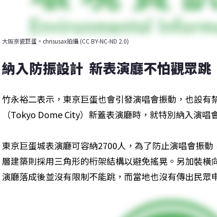
大阪京瓷巨蛋。chrisusax拍攝 (CC BY-NC-ND 2.0)
納入防振設計  新表演廳不怕觀眾跳
竹永裕二表示，東京巨蛋也會引發演唱會振動，也設有
（Tokyo Dome City）新蓋表演廳時，就特別納入演
東京巨蛋城表演廳可容納2700人，為了防止演唱會振
層建築則採用三角形的桁架結構以避免搖晃。另加裝橫
演廳落成後並沒有限制不能跳，而當地也沒有傳出民眾