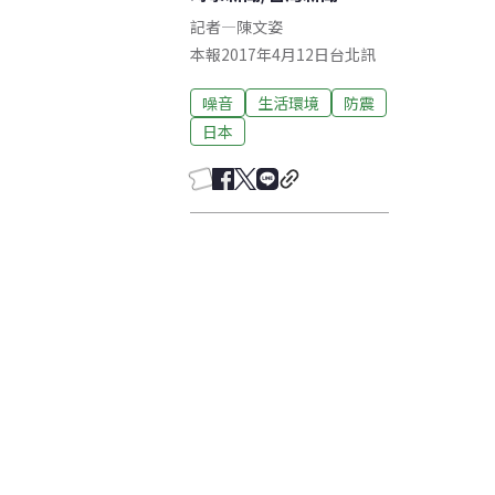
記者
—
陳文姿
本報2017年4月12日台北訊
噪音
生活環境
防震
日本