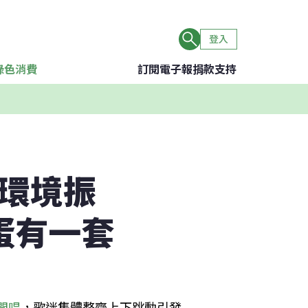
登入
綠色消費
訂閱電子報
捐款支持
「環境振
蛋有一套
開唱
，歌迷集體整齊上下跳動引發