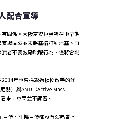
人配合宣導  
也有關係。大阪京瓷巨蛋所在地早期
體育場區域並未將基樁打到地基。事
表演者不要鼓勵跳躍行為，僅將會場
2014年也曾採取過積極改善的作
）與AMD（Active Mass 
前看來，效果並不顯著。
o!巨蛋、札幌巨蛋都沒有演唱會不