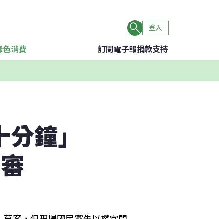
登入
綠色消費
訂閱電子報
捐款支持
十分鐘」
初審
》草案，但現場國民黨先以權宜問