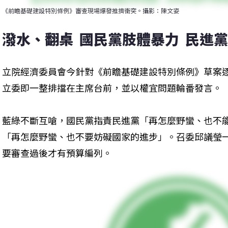
《前瞻基礎建設特別條例》審查現場爆發推擠衝突。攝影：陳文姿
潑水、翻桌  國民黨肢體暴力  民進
立院經濟委員會今針對《前瞻基礎建設特別條例》草案
立委即一整排擋在主席台前，並以權宜問題輪番發言。
藍綠不斷互嗆，國民黨指責民進黨「再怎麼野蠻、也不
「再怎麼野蠻、也不要妨礙國家的進步」。召委邱議瑩
要審查過後才有預算編列。