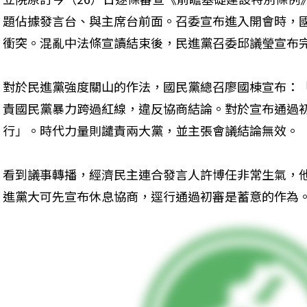
題佔據發言台、與主席台前面。召委宣布進入開會時，
衝突。混亂中法條宣讀結束後，民進黨召委邱議瑩宣布
對於民進黨強度關山的作法，國民黨總召廖國棟宣布：
責國民黨暴力跨過紅線，違反協商結論。對於宣布通過
行」。時代力量則譴責兩大黨，並主張會議結論無效。
看到議事轉播，經濟民主連合發言人許博任非常生氣，
進黨大可先宣布休息協商，逕行通過初審是蓄意的作為