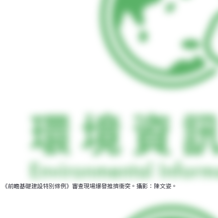
《前瞻基礎建設特別條例》審查現場爆發推擠衝突。攝影：陳文姿。