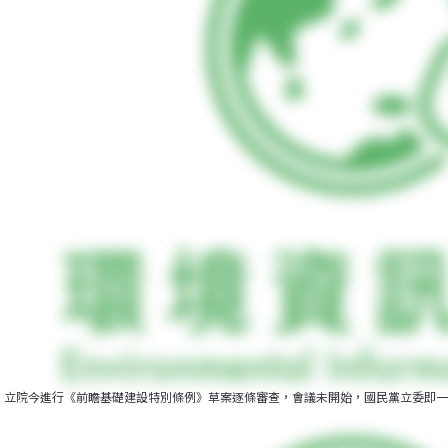
立院今進行《前瞻基礎建設特別條例》草案逐條審查，會議未開始，國民黨立委即一