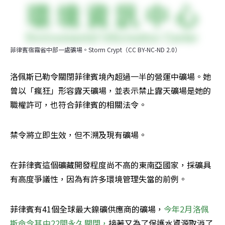
菲律賓宿霧省中部一處礦場。Storm Crypt（CC BY-NC-ND 2.0）
洛佩斯已勒令關閉菲律賓境內超過一半的營運中礦場。她
曾以「瘋狂」形容露天礦場，並表示禁止露天礦場是她的
職權許可，也符合菲律賓的相關法令。
禁令將立即生效，但不溯及現有礦場。
在菲律賓這個礦藏開發程度尚不高的東南亞國家，採礦具
有高度爭議性，因為有許多環境管理失當的前例。
菲律賓有41個全球最大鎳礦供應商的礦場，
今年2月洛佩
斯命令其中22間永久關閉，
接著又為了保護水資源取消了