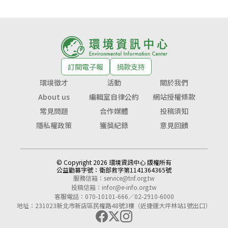
訂閱電子報
捐款支持
環境徵才
活動
關於我們
About us
編輯室自律公約
網站授權條款
常見問題
合作媒體
投稿須知
隱私權政策
獲獎紀錄
意見回饋
© Copyright 2026 環境資訊中心 版權所有
公益勸募字號：
衛部救字第1141364365號
服務信箱：
service@tnf.org.tw
投稿信箱：
infor@e-info.org.tw
客服電話：070-10101-666／02-2910-6000
地址：231023新北市新店區民權路48號3樓（近捷運大坪林站1號出口）