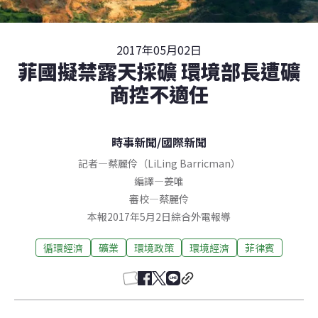
2017年05月02日
菲國擬禁露天採礦 環境部長遭礦
商控不適任
時事新聞
/
國際新聞
記者
—
蔡麗伶（LiLing Barricman）
編譯
—
姜唯
審校
—
蔡麗伶
本報2017年5月2日綜合外電報導
循環經濟
礦業
環境政策
環境經濟
菲律賓