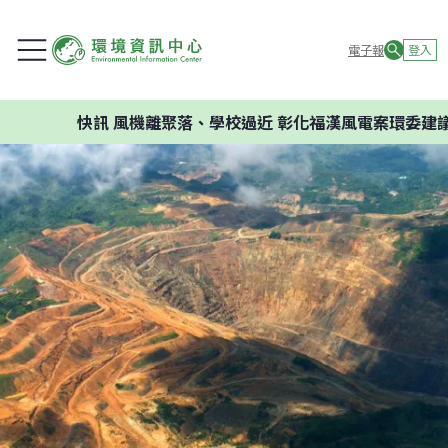
電子報
登入
快訊
風機離聚落、學校過近 彰化福漢風電案環委建議不