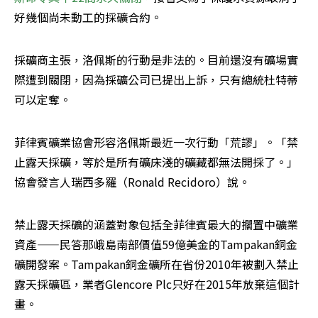
好幾個尚未動工的採礦合約。
採礦商主張，洛佩斯的行動是非法的。目前還沒有礦場實
際遭到關閉，因為採礦公司已提出上訴，只有總統杜特蒂
可以定奪。
菲律賓礦業協會形容洛佩斯最近一次行動「荒謬」。「禁
止露天採礦，等於是所有礦床淺的礦藏都無法開採了。」
協會發言人瑞西多羅（Ronald Recidoro）說。
禁止露天採礦的涵蓋對象包括全菲律賓最大的擱置中礦業
資產——民答那峨島南部價值59億美金的Tampakan銅金
礦開發案。Tampakan銅金礦所在省份2010年被劃入禁止
露天採礦區，業者Glencore Plc只好在2015年放棄這個計
畫。