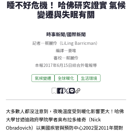
睡不好危機！ 哈佛研究證實 氣候
變遷與失眠有關
時事新聞
/
國際新聞
記者
—
蔡麗伶（LiLing Barricman）
編譯
—
姜唯
審校
—
蔡麗伶
本報2017年6月15日綜合外電報導
氣候變遷
全球暖化
生活環境
大多數人都沒注意到，夜晚溫度受到暖化影響更大！哈佛
大學甘迺迪政府學院學者奥布拉多維奇（Nick 
Obradovich）以美國疾管與預防中心2002至2011年間對