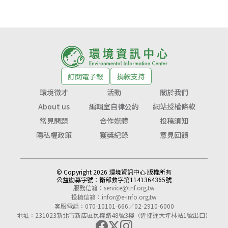
訂閱電子報
捐款支持
環境徵才
活動
關於我們
About us
編輯室自律公約
網站授權條款
常見問題
合作媒體
投稿須知
隱私權政策
獲獎紀錄
意見回饋
© Copyright 2026 環境資訊中心 版權所有
公益勸募字號：
衛部救字第1141364365號
服務信箱：
service@tnf.org.tw
投稿信箱：
infor@e-info.org.tw
客服電話：070-10101-666／02-2910-6000
地址：231023新北市新店區民權路48號3樓（近捷運大坪林站1號出口）