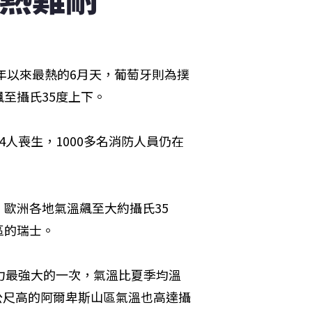
年以來最熱的6月天，葡萄牙則為撲
至攝氏35度上下。
人喪生，1000多名消防人員仍在
歐洲各地氣溫飆至大約攝氏35
區的瑞士。
力最強大的一次，氣溫比夏季均溫
0公尺高的阿爾卑斯山區氣溫也高達攝