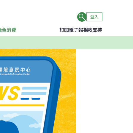
登入
綠色消費
訂閱電子報
捐款支持