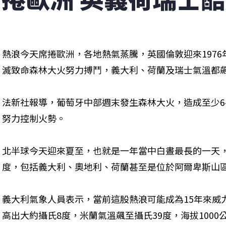
熱浪今天席捲歐洲，各地熱氣蒸騰，英國倫敦迎來1976
滅致命森林大火努力搏鬥，義大利、荷蘭及瑞士氣溫都飆
法新社報導，葡萄牙中部週末發生森林大火，造成至少64
努力控制火勢。
北半球今天迎來夏至，也就是一年當中白晝最長的一天，
度，包括義大利、奧地利、荷蘭甚至是位於阿爾卑斯山
義大利氣象人員表示，當前這股熱浪可能成為15年來威
高出大約攝氏8度，米蘭氣溫飆至攝氏39度，海拔100