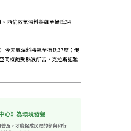
6月。西倫敦氣溫料將飆至攝氏34
oire）今天氣溫料將飆至攝氏37度；俄
伯利亞同樣飽受熱浪所苦，克拉斯諾雅
中心》為環境發聲
開普及，才能促成民眾的參與和行