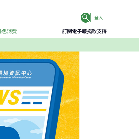
登入
綠色消費
訂閱電子報
捐款支持