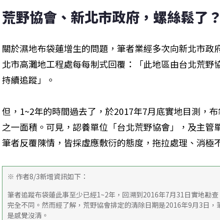
荒野協會、新北市政府，螺絲鬆了
關於濕地布袋蓮增生的問題，筆者業經多次向新北市政
北市高灘地工程處每每制式回覆：「此地區由台北荒野
持續追蹤」。
但，1~2年的時間過去了，於2017年7月底實地目測
之一面積。可見，認養單位「台北荒野協會」，及主管
筆者反覆陳情，皆採虛應敷衍的態度，拖拉處理、消極
※ 作者8/3新增資訊如下：
筆者追蹤布袋蓮此事至少已經1~2年，回溯到2016年7月31日實地
完全不同。然而經了解，荒野協會排定的清除日期是2016年9月3日
是感覺沒清。