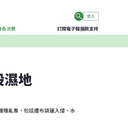
登入
綠色消費
訂閱電子報
捐款支持
股濕地
種種亂象，包括遭布袋蓮入侵、水