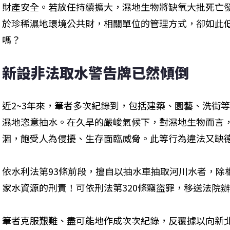
財產安全。若放任持續擴大，濕地生物將缺氧大批死亡
於珍稀濕地環境公共財，相關單位的管理方式，卻如此
嗎？
新設非法取水警告牌已然傾倒
近2~3年來，筆者多次紀錄到，包括建築、園藝、洗街
濕地恣意抽水。在久旱的嚴峻氣候下，對濕地生物而言
涸，飽受人為侵擾、生存面臨威脅。此等行為違法又缺
依水利法第93條前段，擅自以抽水車抽取河川水者，除
家水資源的刑責！可依刑法第320條竊盜罪，移送法院
筆者克服艱難、盡可能地作成次次紀錄，反覆據以向新