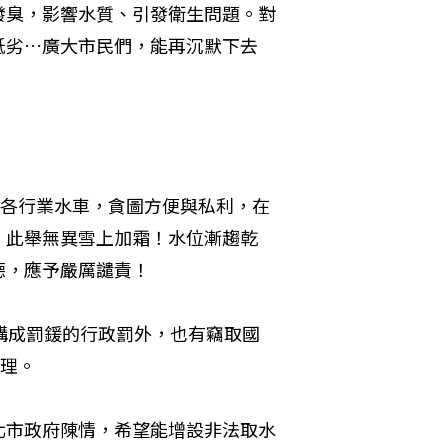
發臭，影響水質、引發衛生問題。對
低劣…廣大市民們，能再沉默下去
等各行業水車，貪圖方便與私利，在
，此舉無異雪上加霜！水位漸趨乾
德，應予嚴厲譴責！
構成罰鍰的行政罰外，也有竊取國
辦理。
北市政府陳情，希望能增設非法取水