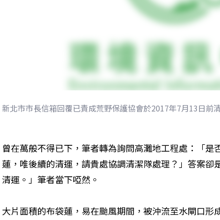
新北市市長信箱回覆已責成荒野保護協會於2017年7月13日前
曾在萬般不得已下，筆者轉為詢問高灘地工程處：「是
蓮，唯後續的清運，請貴處協調清潔隊處理？」答案卻
清運。」筆者當下啞然。
大片面積的布袋蓮，易在颱風期間，被沖流至水閘口形