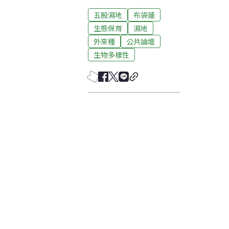
五股濕地
布袋蓮
生態保育
濕地
外來種
公共論壇
生物多樣性