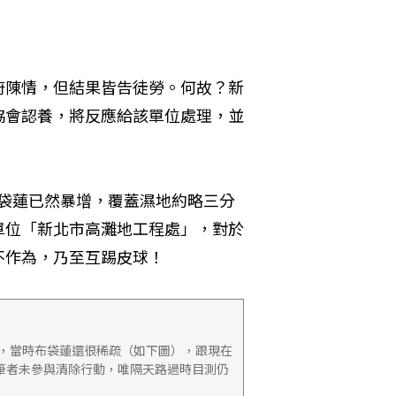
？
府陳情，但結果皆告徒勞。何故？新
協會認養，將反應給該單位處理，並
，布袋蓮已然暴增，覆蓋濕地約略三分
單位「新北市高灘地工程處」，對於
不作為，乃至互踢皮球！
勘查，當時布袋蓮還很稀疏（如下圖），跟現在
，筆者未參與清除行動，唯隔天路過時目測仍