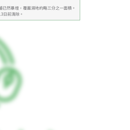
袋蓮已然暴增，覆蓋濕地約略三分之一面積。
3日前清除。