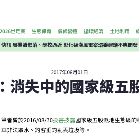
2026世足賽
生態保育
氣候變遷
循環經濟
土地利用
快訊
風機離聚落、學校過近 彰化福漢風電案環委建議不應開發
2017年08月01日
：消失中的國家級五
筆者曾於2016/08/30
投書披露
國家級五股濕地生態區的
車非法取水、釣客垂釣亂丟垃圾等。