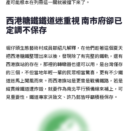
產可能根本在列冊這一關就被擋下來了。
西港糖鐵鐵道迷重視 南市府卻已
定調不保存
堀仔頭生態藝術村成員鄒紹凡解釋，在他們趁著這個夏天
把西港糖鐵整理出來以後，發現除了有完整的鐵軌，還有
西港旗站的存在，那裡的轉轍器也還可以用，是台灣僅存
的三個，不但當地年輕一輩的民眾相當驚喜，更有不少鐵
道迷馬上聞風而來。而西港旗站是更曾是戰備鐵路，若是
縱貫線鐵道遭炸毀，就要作為南北平行預備線來補上，可
見重要性，鐵道專家洪致文、許乃懿皆呼籲積極保存。