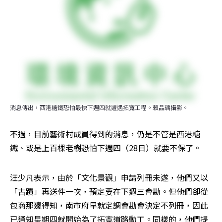
消息傳出，西港糖鐵恐怕最快下週四就遭遇拓寬工程。賴品瑀攝影。
不過，目前藝術村成員得到的消息，仍是不管是西港糖
鐵、或是上百棵老樹恐怕下週四（28日）就要不保了。
汪少凡表示，由於「文化景觀」申請列冊未遂，他們又以
「古蹟」再送件一次，預定要在下週三會勘。但他們卻從
包商那邊得知，南市府早就定調會勘會決定不列冊，因此
已通知星期四就開始為了拓寬道路動工。同樣的，他們提