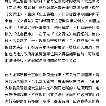
堀仔頭生態藝術村批評，會有這麼荒謬的狀況，就是因為
《文資法》有漏洞，雖然鄭麗君曾表達相當滿意修正後的
《文資法》，直誇「史上最強」，但是從西港糖鐵的例子
來看。《文資法》第14條寫了主管機關接受個人、團體提
報後，「依法定程序審查後，列冊追蹤」。但到底是什麼
樣的「法定程序」，在子法「《文資法》施行細則」第15
條，卻只寫了「一、現場勘查或訪查。二、作成是否列冊
追蹤之決定。」卻沒有更明確的規範。這樣的大漏洞，恐
怕造成地方政府身兼開發單位與文資審議單位時，可以遊
走法律邊緣，輕鬆解決阻擋開發的文化資產。
台大城鄉所博士班學生郁良溎強調，不只是西港糖鐵，還
有台東八仙洞、台北嘉禾新村、屏東張家古厝等，也都是
少數委員現勘過就直接決定不列冊追蹤的，這個漏洞一定
要趕快修起來，不然即便《文資法》後面對於毀損文化資
產行為的罰則有多嚴、多重，都沒有用，因為這些文化資