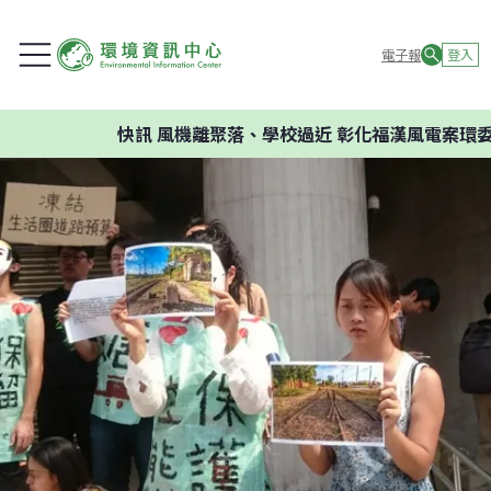
電子報
登入
快訊
風機離聚落、學校過近 彰化福漢風電案環委建