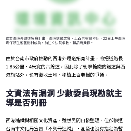
由於西港外環道拓寬計畫，西港糖鐵文資、上百老樹將不保，22日上午西港
堀仔頭生態藝術村成員，前往立法院求救。賴品瑀攝影。
由於台南市政府推動的西港外環道拓寬計畫，將把道路長
1.85公里、4米寬的六線道，因此除了衝擊糖鐵的鐵道與西
港旗站外，也有徵收土地、移植上百老樹的爭議。
文資法有漏洞 少數委員現勘就主
導是否列冊
西港糖鐵與相關文化資產，雖然民間自發整理，但卻慘遭
台南市文化局宣告「不列冊追蹤」，甚至也沒有指定為暫