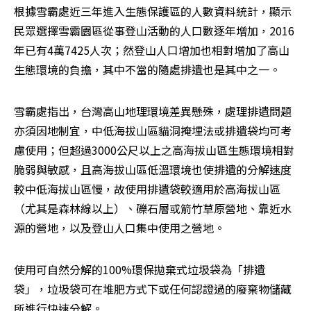
根據雪霸處近三年進入生態保護區的人數資料統計，顯示
民眾選擇雪霸園區從事登山活動的人口數逐年增加，2016
年已有4萬7425人次；然登山人口增加也相對增加了高山
生態環境的負擔，其中不當的隨處排遺也是其中之一。
雪霸處指出，台灣高山地理環境差異懸殊，處理排遺問題
亦須因地制宜，中低海拔山區貓洞掩埋法或排遺袋均可考
慮使用；但超過3000公尺以上之高海拔山區生態環境相對
脆弱與敏感，且高海拔山區低溫環境也使排遺的分解速度
較中低海拔山區慢，故使用排遺袋較適用於高海拔山區
（尤其是森林線以上）、礫石層或箭竹草原營地、靠近水
源的營地，以及登山人口集中使用之營地。
使用可自然分解的100%環保拋棄式垃圾袋為「排遺
袋」，垃圾袋可在堆肥方式下或任何認證過的廢棄物儲藏
所進行快速分解。