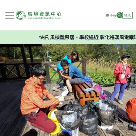
電子報
登入
快訊
風機離聚落、學校過近 彰化福漢風電案環委