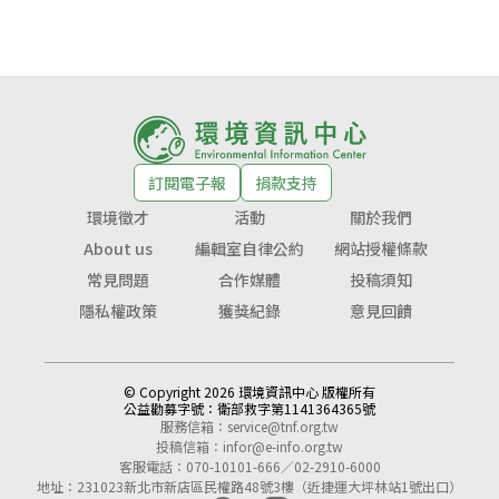
訂閱電子報
捐款支持
環境徵才
活動
關於我們
About us
編輯室自律公約
網站授權條款
常見問題
合作媒體
投稿須知
隱私權政策
獲獎紀錄
意見回饋
© Copyright 2026 環境資訊中心 版權所有
公益勸募字號：
衛部救字第1141364365號
服務信箱：
service@tnf.org.tw
投稿信箱：
infor@e-info.org.tw
客服電話：070-10101-666／02-2910-6000
地址：231023新北市新店區民權路48號3樓（近捷運大坪林站1號出口）