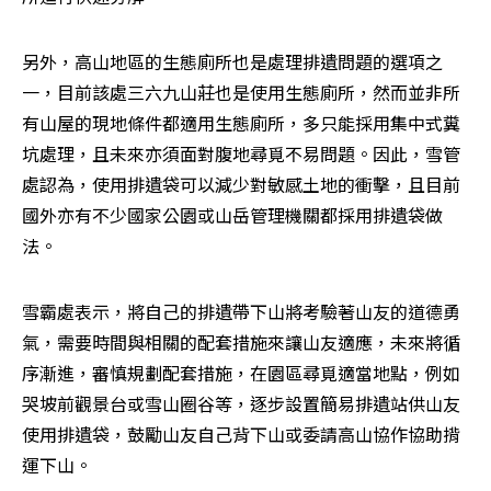
另外，高山地區的生態廁所也是處理排遺問題的選項之
一，目前該處三六九山莊也是使用生態廁所，然而並非所
有山屋的現地條件都適用生態廁所，多只能採用集中式糞
坑處理，且未來亦須面對腹地尋覓不易問題。因此，雪管
處認為，使用排遺袋可以減少對敏感土地的衝擊，且目前
國外亦有不少國家公園或山岳管理機關都採用排遺袋做
法。
雪霸處表示，將自己的排遺帶下山將考驗著山友的道德勇
氣，需要時間與相關的配套措施來讓山友適應，未來將循
序漸進，審慎規劃配套措施，在園區尋覓適當地點，例如
哭坡前觀景台或雪山圈谷等，逐步設置簡易排遺站供山友
使用排遺袋，鼓勵山友自己背下山或委請高山協作協助揹
運下山。