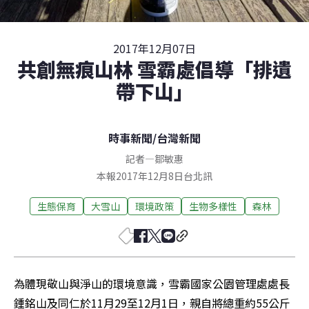
2017年12月07日
共創無痕山林 雪霸處倡導「排遺
帶下山」
時事新聞
/
台灣新聞
記者
—
鄒敏惠
本報2017年12月8日台北訊
生態保育
大雪山
環境政策
生物多樣性
森林
為體現敬山與淨山的環境意識，雪霸國家公園管理處處長
鍾銘山及同仁於11月29至12月1日，親自將總重約55公斤