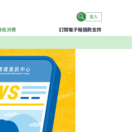
登入
綠色消費
訂閱電子報
捐款支持