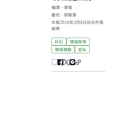
編譯
—
姜唯
審校
—
鄒敏惠
本報2018年3月8日綜合外電
報導
砂石
環境政策
環境運動
走私