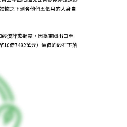
乏證據之下剝奪他們五個月的人身自
和經濟詐欺揭露，因為柬國出口至
幣10億7482萬元）價值的砂石下落