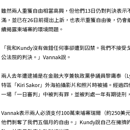
雖然兩人重獲自由相當高興，但他們13日仍對判決表示
滿，並已在26日前提出上訴，也表示重獲自由後，仍會
續揭露柬埔寨的環境問題。
「我和Kundy沒有做錯任何事卻遭到囚禁。我們不接受
公法院的判決。」Vannak說。
兩人去年遭逮捕是在金融大亨兼執政黨參議員黎庸泰（Ly Y
特區「Kiri Sakor」外海拍攝影片和照片時被捕。經過
一場「一日審判」中被判有罪，並被判處一年有期徒刑
Vannak表示兩人必須支付100萬柬埔寨瑞爾（約25
他們剝奪了我們五個月的自由。」Kundy說自己在擁