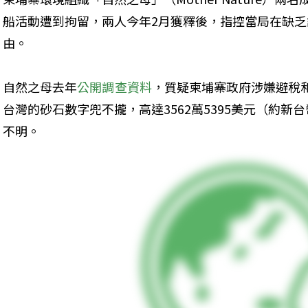
船活動遭到拘留，兩人今年2月獲釋後，指控當局在缺
由。
自然之母去年
公開調查資料
，質疑柬埔寨政府涉嫌避稅
台灣的砂石數字兜不攏，高達3562萬5395美元（約新台
不明。