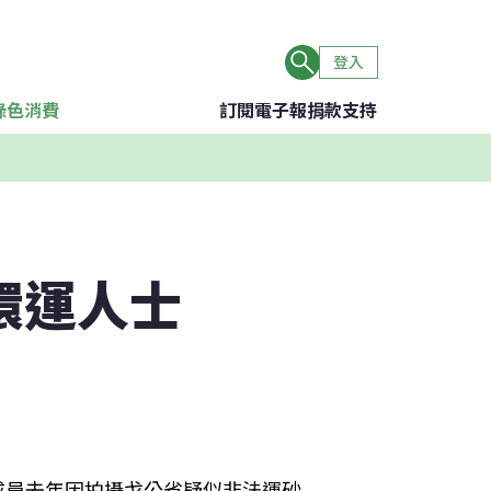
登入
綠色消費
訂閱電子報
捐款支持
環運人士
兩名成員去年因拍攝戈公省疑似非法運砂