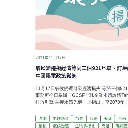
2021年11月17日
氣候變遷損經濟等同三個921地震、訂
中國限電政策鬆綁
11月17日氣候變遷引發經濟損失 等於三個9
事務所今日舉辦「GCSF全球企業永續論壇Taiwa
排放引擎 掌握永續先機」上指出，至2070
損失即有可能達到1.4兆美元，相當於三次「9
失；建議結合產官學具體行動和力量推動積極改
澎湖
氣候基金
苗栗
台東
美國
台南
為台灣氣候變遷轉型過程中的轉捩點。（工商時
扁柏
氣候變遷
生物多樣性
高雄
編輯直