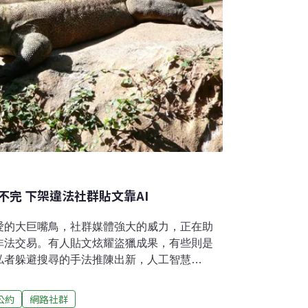
完 下架違法社群貼文靠AI
愛的大巨嘴鳥，社群媒體強大的威力，正在助
非法交易。有人貼文炫耀盜獵成果，有些則是
私者躲避搜尋的手法推陳出新，人工智慧
要讓這些違法貼文下架。 ​​炫耀、交易 社群平
境犯罪計畫ECO Solve近期研究發現，
公約
網路社群