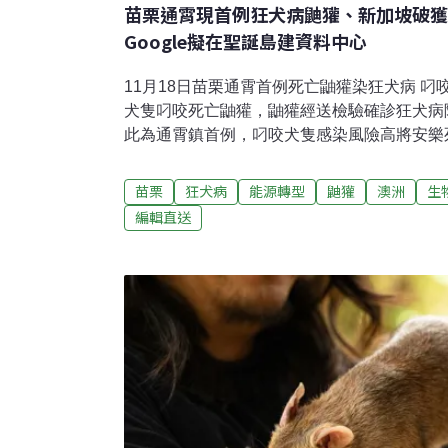
苗栗通霄現首例狂犬病鼬獾、新加坡破獲
Google擬在聖誕島建資料中心
11月18日苗栗通霄首例死亡鼬獾染狂犬病 
犬隻叼咬死亡鼬獾，鼬獾經送檢驗確診狂犬病
此為通霄鎮首例，叼咬犬隻感染風險高將安樂
辦理犬隻注射疫苗。（中央社報導）基隆家戶
獎勵30萬元經濟部已核定「114年度基隆市
苗栗
狂犬病
能源轉型
鼬獾
澳洲
生
加速計畫」，獎勵經費新台幣358萬5600元
編輯直送
申請，單一幢建築物累計獎勵金不得逾30萬
釀景美溪污染挨罰 要求廠商落實泥水處理