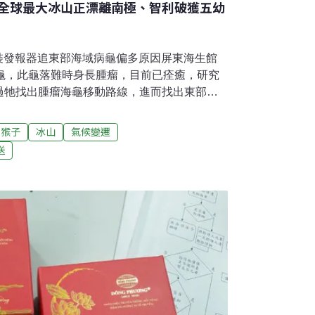
全球最大冰山正漂離南極、智利破獲五幼
 裝發報器追東部海域病龜偏多原因屏東海生館
蠵龜，此龜落難時身長腫瘤，目前已痊癒，研究
過牠找出腫瘤海龜移動路線，進而找出東部海
央社報導）霞喀羅石鹿登山口附近火燒山撲滅
峰鄉霞喀羅國家步道石鹿登山口前1公里處，
猴子
冰山
氣候變遷
警，新竹縣消防局五峰消防分隊出動2輛消防車4
送
新竹分署巡山員、五峰義消共六人支援下，傍
前處理殘火中。消防局初步統計，火場面積約1
、原住民保留地上的雜木林，國有林班地並未
不慎所致。（自由時報報導）