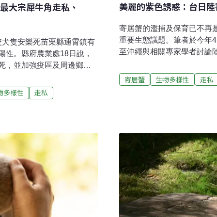
美麗的紫色誘惑：台日陸
最大宗犀牛角走私、
寄居蟹的濫捕及保育已不再
重要生態議題。筆者於今年4
叼咬犬隻安樂死苗栗縣通霄鎮有
至沖繩與相關專家學者討論
陽性。縣府農業處18日說，
新聞的採訪，讓更多人知道
死，並加強疫區及周邊鄉鎮
（植）物貿易會導致目標物
設太陽光電設備 單幢最高
寄居蟹
生物多樣性
走私
量也會減少。貿易帶來的外
政府辦理家戶屋頂設置太陽光電
物多樣性
走私
導致全球生物多樣性下降的
，市府18日起至年底受理民眾
升、疾病傳播，影響當地或
元。（中央社報導）北捷工程
探討相關背景以及貿易機制