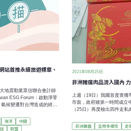
房網站首推永續旅遊標章、
2021年08月25日
非洲豬瘟肉品流入國內 力
21大地震勤業眾信聯合會計師
上週（19日）我國首度查
n ESG Forum：啟動淨零
市面，政府雖第一時間成立
年，氣候變遷對台灣造成的經濟
（25日）再度檢出四件走
21大地震」所造成的經濟損
豬瘟中央災害應變中心今晚
革作為，期望2035年能成
海洋
中國
疫關鍵期，病毒已入境國內
報報導）3000棵保護路樹
非洲豬瘟
生物多樣性
走
送
歐盟
非法以廚餘養豬，才能將病毒