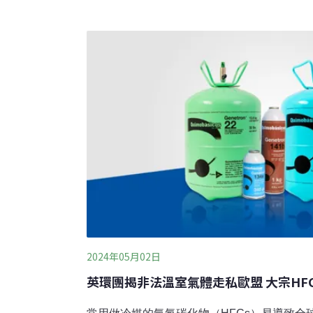
織APOPO，專門訓練老鼠。而坦尚尼亞，正
鼠科動物的故鄉。一般寵物鼠僅能活2~4年，
長可達十年，除此之外，非洲巨頰囊鼠還擁有
過各種任務，不僅達成威特延斯最初的目標「
結核病。如今這些巨鼠加入了緝私行列，打擊
2024年05月02日
英環團揭非法溫室氣體走私歐盟 大宗HF