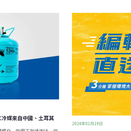
2024年5～7月短短三個月
是世界上體型最大、壽命最長
的線上廣告，涉及18種受保護
但APOPO訓練的巨鼠壽命最
群平台上。
靈敏嗅覺。牠們多年來參與
探測地雷」，甚至還能檢測
非法野生動物
C冷媒來自中國、土耳其
2024年01月19日