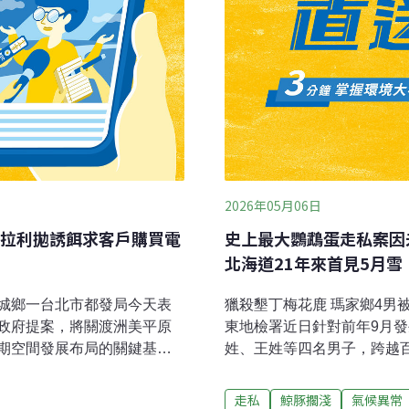
2026年05月06日
拉利拋誘餌求客戶購買電
史上最大鸚鵡蛋走私案因
北海道21年來首見5月雪
城鄉一台北市都發局今天表
獵殺墾丁梅花鹿 瑪家鄉4男
政府提案，將關渡洲美平原
東地檢署近日針對前年9月
期空間發展布局的關鍵基
姓、王姓等四名男子，跨越
昨天召開會議審議「台北市
為了「慰問喪家」的傳統文
林士斌率領市府團隊出席，
公園法不適用野生動物保育
走私
鯨豚擱淺
氣候異常