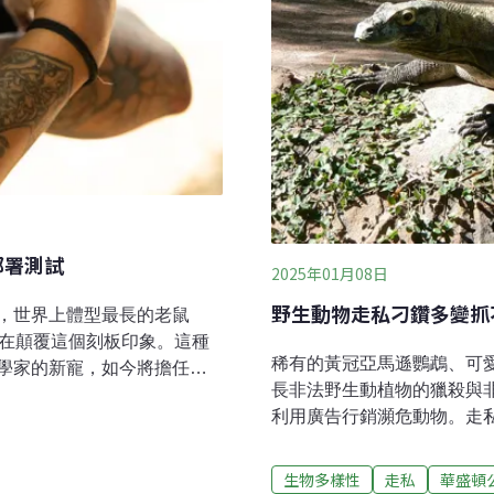
部署測試
2025年01月08日
野生動物走私刁鑽多變抓不
，世界上體型最長的老鼠
ei）正在顛覆這個刻板印象。這種
稀有的黃冠亞馬遜鸚鵡、可
學家的新寵，如今將擔任
長非法野生動植物的獵殺與
1990年代，工業工程師威
利用廣告行銷瀕危動物。走
中國家偵測地雷的技術。他靈機一
（AI）成了守護生物的利器，
，且與一般印象不同，牠們
台助長非法野生動物獵殺打擊環
在坦尚尼亞成立了非營利組
生物多樣性
走私
華盛頓