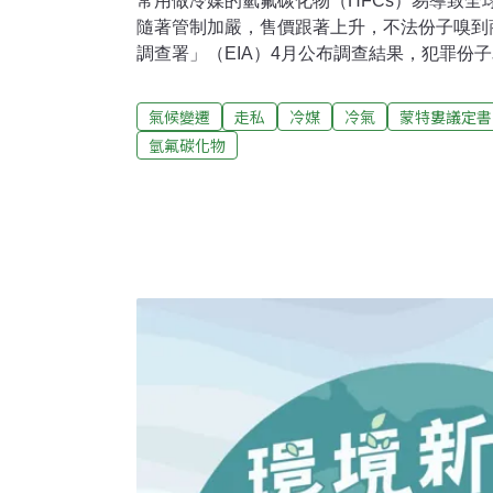
常用做冷媒的氫氟碳化物（HFCs）易導致全
隨著管制加嚴，售價跟著上升，不法份子嗅到
調查署」（EIA）4月公布調查結果，犯罪份
來自中國與土耳其的冷媒走私到歐洲，增加氣候
設備、電子清洗等等領域，雖然不會破壞臭氧
氣候變遷
走私
冷媒
冷氣
蒙特婁議定書
（GWP），會加速全球暖化。因此，歐洲與其
氫氟碳化物
量將比2012年減少85%，不過，這項商品
上要找到非法HFCs並不難」， 環境調查署資
Walravens）告訴《Euractiv》，「只
等同可以賺到最多錢」。他說，非法HFCs貿
重大逃漏稅。