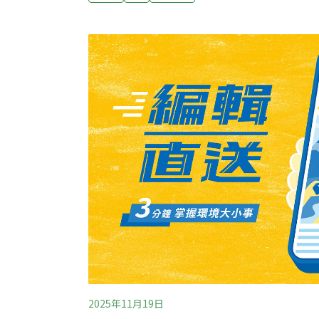
經國審會充分討論後，最終同意北市府提案，
鄉發展地區第一類」。（中央社報導）彰濱產
土石方 環差初審補充修正過關為解決去化問題
方的營建剩餘土石方為填海造陸地料源，開發
環差初審，開發單位原規劃料源使用中部地區
暫置區內的營建剩餘土石方，環委建議應評估
後補充修正通過。 （自由時報報導）
2025年11月19日