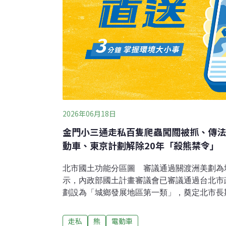
2026年06月18日
金門小三通走私百隻爬蟲闖關被抓、傳法
動車、東京計劃解除20年「殺熊禁令」
北市國土功能分區圖 審議通過關渡洲美劃為
示，內政部國土計畫審議會已審議通過台北市
劃設為「城鄉發展地區第一類」，奠定北市長
礎。都發局透過新聞稿表示，國土計畫審議會
國土功能分區劃設書圖」，北市府由副秘書長
走私
熊
電動車