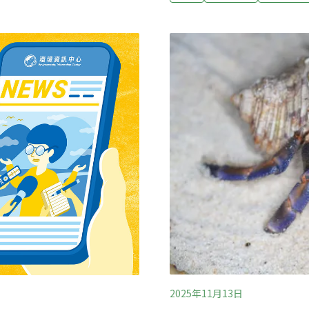
將關渡洲美平原劃設為「城
時報報導）史上最大宗鸚鵡
業園區填海造陸用營建剩餘
法》通盤檢討依據《野生動
，彰濱產業園區新增以90萬
產製品，須經申請同意才可以
單位提出分析報告，今進行
查獲史上最大宗鸚鵡蛋走私
與彰濱產業園區的崙尾土方
保法》未針對「走私未遂」
全用崙尾的營建剩餘土石方
分。海委會5日表示，已透
農業部將保育類野生動物走
（農傳媒報導）
2025年11月13日