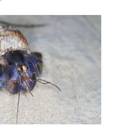
蛋走私案因「未遂」不罰 林保署啟動《野保
物保育法》，野生動物活體及保育類野生動物
輸出入，但海委會海巡署在2024至2025年間
案件，卻因犯嫌在運輸途中遭查獲，現行《野
明文訂定罰則，檢察官只能依法作成不起訴處
過「行政院查緝走私偷渡聯繫會報」平台，協調
私未遂行為納入《野保法》修法，亡羊補牢。