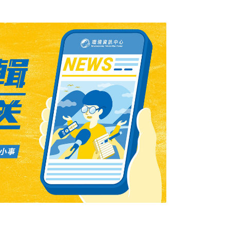
間，巴西和南非就有477則野生動植物非法交易
物種，高達78%的廣告就在Facebook這類社