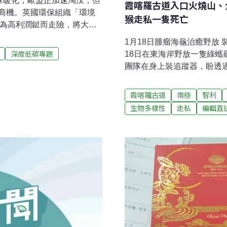
球暖化，歐盟正加速淘汰，但
霞喀羅古道入口火燒山、
商機。英國環保組織「環境
猴走私一隻死亡
子為高利潤鋌而走險，將大批
危機。HFCs主要用於冷凍
1月18日腫瘤海龜治癒野放
層，但具有高溫暖化潛勢
深度低碳專題
18日在東海岸野放一隻綠
他工業國均承諾2036年使用
團隊在身上裝追蹤器，盼透
還是在市面流通。「在歐洲市場
域腫瘤海龜偏多原因。（中
深氣候專員瓦爾拉芬斯（Fin
了 漏夜處理殘火中新竹縣五
霞喀羅古道
南極
智利
要能成功偷渡最污染、最髒的氣體，
18日下午2點40分傳出火
生物多樣性
走私
編輯直
易不僅加劇氣候變遷，也涉及
人長征上山打火，在林業署
晚5點43分控制住火勢，目
公頃，多為已經砍伐整理過
受波及，不排除是農民整地