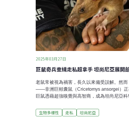
2025年03月27日
巨鼠奇兵查緝走私超拿手 坦尚尼亞展開
老鼠常被視為禍害，長久以來備受誤解。然而
——非洲巨頰囊鼠（Cricetomys ansorg
巨鼠憑藉超強嗅覺與高智商，成為坦尚尼亞科
「緝私探員」，協助打擊非法野生動物貿易。在
特延斯（Bart Weetjens）尋找能在開發
生物多樣性
走私
坦尚尼亞
動：何不訓練老鼠？老鼠價格低廉、嗅覺靈敏
其實十分聰明又具有社交性。於是，威特延斯