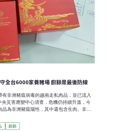
守全台6000家養豬場 廚餘是最後防線
獲帶有非洲豬瘟病毒的越南走私肉品，並已流入
中央災害應變中心清查，危機仍持續升溫，今
私肉品為非洲豬瘟陽性，其中還包含生肉。非洲
召開記者會指出，從現在開始至中秋節前是防
，最後一道防線就是廚餘。唯有確保農戶沒有
私
廚餘
阻擋於我國的6400座養豬場門外。非洲豬瘟