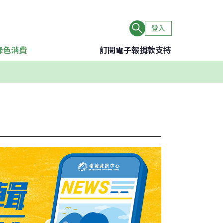
登入
綠色消費
訂閱電子報
捐款支持