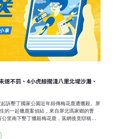
未遂不罰、4小虎鯨擱淺八里北堤沙灘、
被起訴墾丁國家公園近年頻傳梅花鹿遭獵殺。屏
發生的一起獵鹿案偵結，來自屏北瑪家鄉的曹
百公里南下墾丁獵殺梅花鹿，落網後竟辯稱是
化，但檢方認為事發地非原住民地區，且國家
法之免責規定，正式將四人提起公訴。（自由