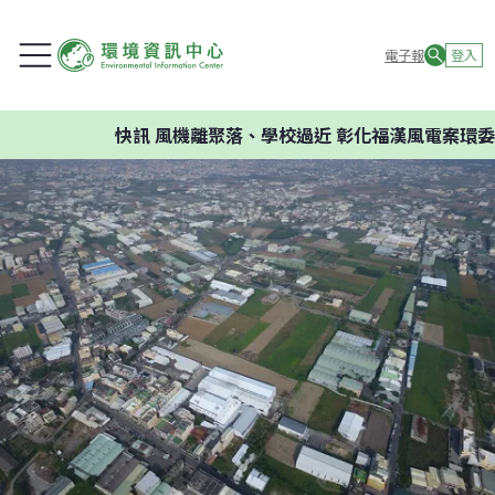
電子報
登入
快訊
風機離聚落、學校過近 彰化福漢風電案環委建議不