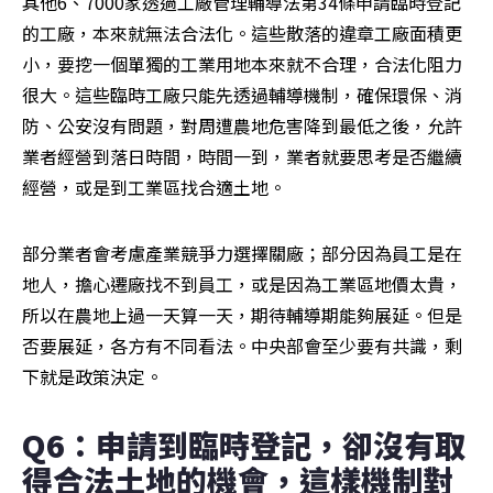
其他6、7000家透過工廠管理輔導法第34條申請臨時登記
的工廠，本來就無法合法化。這些散落的違章工廠面積更
小，要挖一個單獨的工業用地本來就不合理，合法化阻力
很大。這些臨時工廠只能先透過輔導機制，確保環保、消
防、公安沒有問題，對周遭農地危害降到最低之後，允許
業者經營到落日時間，時間一到，業者就要思考是否繼續
經營，或是到工業區找合適土地。
部分業者會考慮產業競爭力選擇關廠；部分因為員工是在
地人，擔心遷廠找不到員工，或是因為工業區地價太貴，
所以在農地上過一天算一天，期待輔導期能夠展延。但是
否要展延，各方有不同看法。中央部會至少要有共識，剩
下就是政策決定。
Q6：申請到臨時登記，卻沒有取
得合法土地的機會，這樣機制對