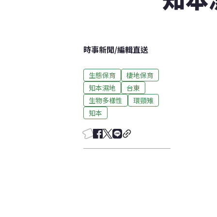
時事新聞
/
編輯直送
生態保育
棲地保育
知本濕地
台東
生物多樣性
環頸雉
知本