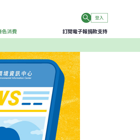
登入
綠色消費
訂閱電子報
捐款支持