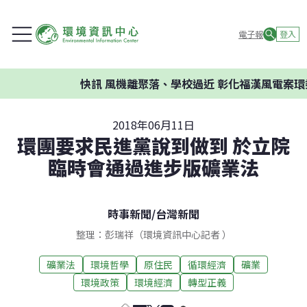
電子報
登入
快訊
風機離聚落、學校過近 彰化福漢風電案環委建
2018年06月11日
環團要求民進黨說到做到 於立院
臨時會通過進步版礦業法
時事新聞
/
台灣新聞
整理：彭瑞祥（環境資訊中心記者 ）
礦業法
環境哲學
原住民
循環經濟
礦業
環境政策
環境經濟
轉型正義