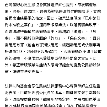
台灣蠻野心足生態協會蔡雅瀅律師也提到，每次礦權展
限，最長可達20年，過去為避免修法前夕的闖關潮，立院
曾提案凍結展限的核定。因此，礦業法應明定「已申請但
尚未准駁之案件」，適用新版礦業法，以落實礦業改革。
而違法取得礦權的應撤銷事由，應增加「賄賂」、「恐
嚇」，而不限於政院版的「詐欺」、「偽造文書」；且只
需確定有罪（包含有罪判決確定、緩起訴確定或依刑事訴
訟法第253、254條不起訴確定），即應撤銷以不法手段取
得的礦權，不應限於未受緩刑或得易科罰金之宣告。此
外，希望新版礦業法能納入環境保證金制度及公民訴訟條
款，讓礦業法更周延。
法律扶助基金會原住民族法律服務中心專職律師主任謝孟
羽表示，目前出經濟委員會的版本，關鍵條文幾乎都是保
留，原民權益僅通過「礦業用地核定時」才需依照原基法
第21條踐行諮商同意參與權的規定，但在「礦業權設定」