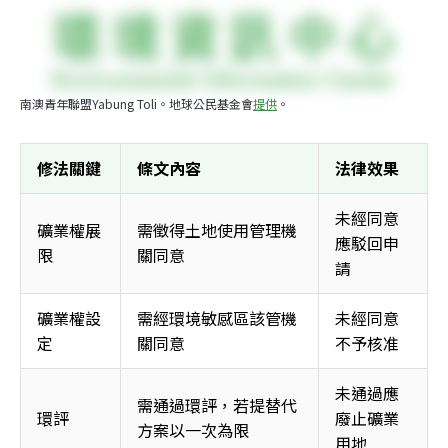
南澳青年聯盟Yabung Toli。地球公民基金會
提供
。
修法關鍵
條文內容
法律效果
未經同意
礦業權展
需徵得土地使用管理機
應駁回申
限 
關同意 
請 
礦業權設
需經環境敏感區該管機
未經同意
定 
關同意 
不予核准 
未通過應
需通過環評，若提替代
環評 
廢止礦業
方案以一次為限 
用地 