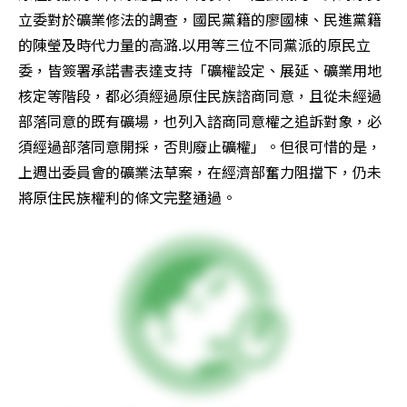
立委對於礦業修法的調查，國民黨籍的廖國棟、民進黨籍
的陳瑩及時代力量的高潞.以用等三位不同黨派的原民立
委，皆簽署承諾書表達支持「礦權設定、展延、礦業用地
核定等階段，都必須經過原住民族諮商同意，且從未經過
部落同意的既有礦場，也列入諮商同意權之追訴對象，必
須經過部落同意開採，否則廢止礦權」。但很可惜的是，
上週出委員會的礦業法草案，在經濟部奮力阻擋下，仍未
將原住民族權利的條文完整通過。