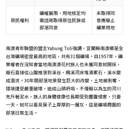
礦權展限、用地核定均
未取得同
原民權利 
需諮商取得原住民族或
意應廢止
部落同意 
礦業用地 
南澳青年聯盟的盟主Yabung Toli強調，宜蘭縣南澳鄉是全
台灣礦場密度最高的地區，共有31個礦場。自1957年，礦
業權者在沒知會當地南澳澳花村族人也未獲同意就開採，
廢石直接從山腹推落到溪谷，楓溪河床堆滿累石，溪水變
成潛流。30年間部落地景發生巨大的改變，土地被剝奪、
環境遭受嚴重破壞，造成山頭坍塌，不僅賴以為生的河川
充斥著泥水，族人的身體健康也長期受到塵霾侵害，只要
一天，就可以看見葉子上厚厚的一層灰，這是礦場周圍的
部落日常生活。