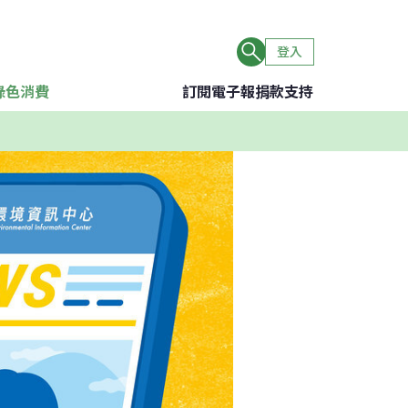
登入
綠色消費
訂閱電子報
捐款支持