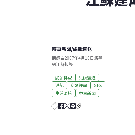
時事新聞
/
編輯直送
摘錄自2007年4月10日新華
網江蘇報導
能源轉型
氣候變遷
導航
交通運輸
GPS
生活環境
中國新聞