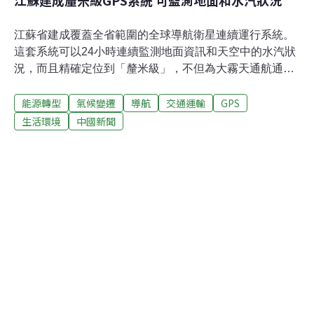
江蘇建成釐米級GPS系統 可監測地面和水汽狀況
江蘇省建成覆蓋全省範圍的全球導航衛星連續運行系統。
這套系統可以24小時連續監測地面資訊和天空中的水汽狀
況，而且精確定位到「釐米級」，不但為大霧天通航通車
提供技術支撐，還可實現地基沉陷、堤壩潰口的預警。目
能源轉型
氣候變遷
導航
交通運輸
GPS
前車載GPS定位系統精度在10米左右，無法滿足大霧天氣
渡江的導航需求和高速公路發生團霧時的導航需求。而這
生活環境
中國新聞
套新系統在全江蘇境內佈設了62個對全球導航衛星進行連
續觀測和資料獲取的基站，平均間距50公里，覆蓋面積達
到10萬多平方公里，是全國首個省級全球衛星導航連續監
測網路。