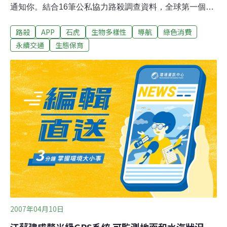
通知你。結合16筆公私協力路殺調查資料，全球第一個具
有路殺熱點路段提醒功能的APP及導航系統上路，保護野
路殺
APP
石虎
生物多樣性
導航
綠色消費
生動物之餘，也提升所有人的用路安全。聯捷創新股份有
限公司及勤崴國際科技股份有限公司兩家民間科技業者，
永續交通
生態保育
有感於石虎路殺的頻繁發生，分別與特生中心路殺社聯
繫，希望透過其專業技術，在改善石虎路殺事件上也能盡
一份心力。經過半年來多次的溝通和細節討論，聯捷創新
股份有限公司以其專長的汽車語音助理技術，開發了
「Omnie Cue道路情報通APP」（Android版、IOS版），
以語音播報的方式，提前讓使用者知道即時路況和動物路
殺好發熱點，溫馨提醒「別要了牠們的命喔！」，請用路
人減緩車速或提高警覺。
2007年04月10日