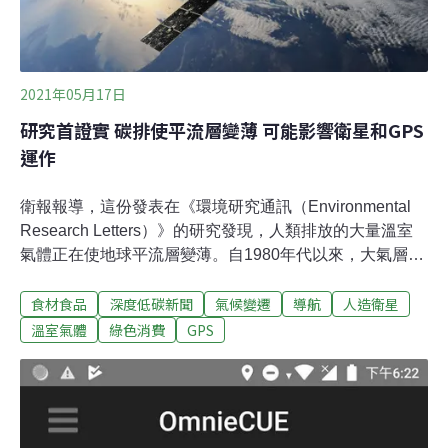
2021年05月17日
研究首證實 碳排使平流層變薄 可能影響衛星和GPS
運作
衛報報導，這份發表在《環境研究通訊（Environmental
Research Letters）》的研究發現，人類排放的大量溫室
氣體正在使地球平流層變薄。自1980年代以來，大氣層的
厚度已經減少了400公尺，如果碳排沒有顯著減少，到
食材食品
深度低碳新聞
氣候變遷
導航
人造衛星
2080年，可能將再減少約1公里。大氣層變薄可能影響衛
星、GPS導航系統和無線電通訊的運作。研究首次證明
溫室氣體
綠色消費
GPS
1980年代以來平流層一直在變薄今年4月有研究指出，隨
著冰川大規模融化，地球重量的分布改變了，人為的氣候
危機已經改變了地軸方向。