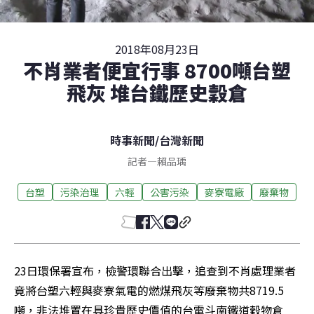
2018年08月23日
不肖業者便宜行事 8700噸台塑
飛灰 堆台鐵歷史穀倉
時事新聞
/
台灣新聞
記者
—
賴品瑀
台塑
污染治理
六輕
公害污染
麥寮電廠
廢棄物
23日環保署宣布，檢警環聯合出擊，追查到不肖處理業者
竟將台塑六輕與麥寮氣電的燃煤飛灰等廢棄物共8719.5
噸，非法堆置在具珍貴歷史價值的台電斗南鐵道穀物倉