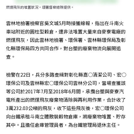
燃煤飛灰的堆置狀況。環署督察總隊提供。
雲林地檢署檢察官吳文城5月時接獲線報，指出在斗南火
車站附近的圓柱型穀倉，遭非法堆置大量來自麥寮電廠的
燃煤飛灰，因此雲林地檢署、環保署、雲林縣環保局及彰
化縣環保局四方共同合作，對台塑的廢棄物流向展開追
查。
檢警在22日，兵分多路查緝對彰化縣嘉○清潔公司、宏○
環保公司及雲林縣宏○環保公司雲林分公司，當場查獲該
等公司於2017年7月至2018年6月間，承攬台塑與麥寮汽
電所產出的燃煤飛灰廢棄物清除與再利用作業，合計收了
3萬232.03公噸的飛灰，收下這些飛灰後，宏○環保公司
向台鐵承租斗南立體散裝穀物倉庫，將廢棄物堆置、貯存
其中。且擔任倉庫管理員者，為台鐵管理局退休主任。