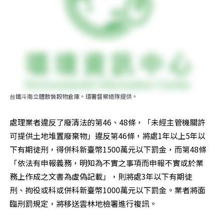
台鐵斗南立體散裝穀物倉庫。環署督察總隊提供。
處理業者違反了廢清法的第46、48條，「未經主管機關許
可提供土地堆置廢棄物」違反第46條，將處1年以上5年以
下有期徒刑，得併科新臺幣1500萬元以下罰金，而第48條
「依法有申報義務，明知為不實之事項而申報不實或於業
務上作成之文書為虛偽記載」，則將處3年以下有期徒
刑、拘役或科或併科新臺幣1000萬元以下罰金。業者將面
臨刑罰規定，將移送雲林地檢署進行複訊。