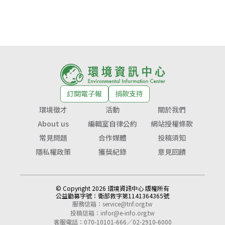
訂閱電子報
捐款支持
環境徵才
活動
關於我們
About us
編輯室自律公約
網站授權條款
常見問題
合作媒體
投稿須知
隱私權政策
獲獎紀錄
意見回饋
© Copyright 2026 環境資訊中心 版權所有
公益勸募字號：
衛部救字第1141364365號
服務信箱：
service@tnf.org.tw
投稿信箱：
infor@e-info.org.tw
客服電話：070-10101-666／02-2910-6000