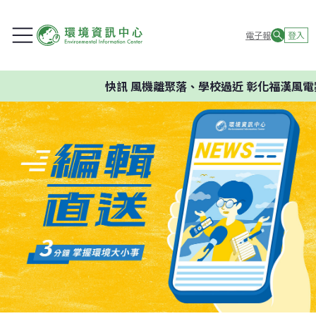
電子報
登入
快訊
風機離聚落、學校過近 彰化福漢風電