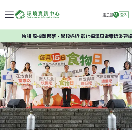
電子報
登入
快訊
風機離聚落、學校過近 彰化福漢風電案環委建議不