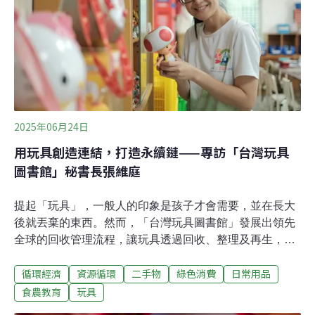
為回應這股需求，里仁近期打造結合體驗的「餐桌上的博
物館」策展。透過無農藥、有機食材，搭配以永續與低碳
為主軸的互動展演，讓消費者在日常採買中，潛移默化參
與食農教育。里仁行銷經理陳美慈表示：「最好的食農教
育，
2025年06月24日
用玩具創造連結，打造永續鏈——專訪「台灣玩具
圖書館」秘書長張維庭
提起「玩具」，一般人的印象是孩子才會需要，並在長大
後就丟棄的東西。然而，「台灣玩具圖書館」發展出領先
全球的回收管理流程，讓玩具透過回收、整理及再生，成
為永續的一環，2022～2024年共回收250公噸二手玩具，
循環經濟
資源循環
二手物
綠色消費
日常用品
相當於減少516公噸碳排放。除此之外，他們也透過到台
灣各角落的行動，以玩具為媒介，在各個不同的領域及族
食農教育
玩具
群，進行議題的教育及陪伴。每年募集超過70噸玩具 回收