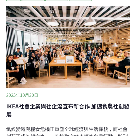
星，他始終關注食物如何連結土地、生產者與人的生活。
對他而言，餐廳不只是用餐場所，更像一座劇場與文化平
台；每一道菜都承載季節、產地、氣候、農業政策與個人
記憶。他相信，廚藝的答案在產地，而料理最終要做的，
是讓人重新感受自己與土地、他人及世界的關係。從早餐
車、無菜單到說菜 餐廳像一座劇場張皓福起初並不是為了
成為廚師而讀農校，他說，當時選擇讀台中高農食品加工
科的想法很單純：「就算未來不從事這個行業，至少我可
以理解這輩子要吃的食物是怎麼做的。」沒想到，這個選
擇反而成為他一生料理哲學的起點。食品加工讓他理解微
生物、營養、生物化學，也讓他明白食物在
2025年10月30日
IKEA社會企業與社企流宣布新合作 加速食農社創發
展
氣候變遷與糧食危機正重塑全球經濟與生活樣貌，而社會