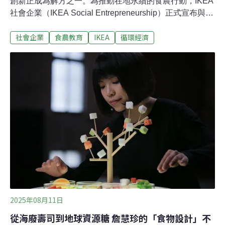
創新正成為解方之一。為推動在地永續的食農行動，IKEA
社會企業（IKEA Social Entrepreneurship）正式宣布與台
灣社會創新推動平台「社企流」展開全新合作計畫，期望
社會企業
食農教育
IKEA
循環經濟
結合國際資源與本地能量，助台灣的食農社會企業邁向規
模化發展，為弱勢社群創造更具韌性的未來。這項合作於
本月28日在「食農社創工作坊」中揭幕，活動集結來自全
球與台灣的上百位創業者、企業代表與非營利夥伴，共同
為「糧食系統的共融創新」進行跨界對話。此工作坊同時
也是2025年《社會企業世界論壇》（Social Enterprise
World Forum, SEWF）於台北舉辦前的重要前導活動。全
球與在地的串連：從理念到行動IKEA社會企業董事總經理
Åsa Skogström Feldt親自來台出席開幕，他指出：「支持
在地創業者，就是推動世界改變的起點。當企業願意分享
自
2025年08月11日
從海廢壽司到地球資源糖 詹慧珍的「食物設計」不