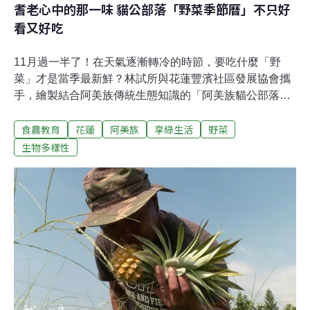
耆老心中的那一味 貓公部落「野菜季節曆」不只好
看又好吃
11月過一半了！在天氣逐漸轉冷的時節，要吃什麼「野
菜」才是當季最新鮮？林試所與花蓮豐濱社區發展協會攜
手，繪製結合阿美族傳統生態知識的「阿美族貓公部落野
菜季節曆」，記錄了耆老們心中最具代表性的野菜，保存
食農教育
花蓮
阿美族
享綠生活
野菜
並推廣部落珍貴生態知識，傳承傳統食農文化。貓公部落
位在花蓮縣豐濱鄉，倚靠海岸山脈，根據東部海岸國家風
生物多樣性
景區管理處官網說明，「貓公」音似阿美族語中「文殊
蘭」的發音，除了自然景觀豐裕，部落也因文化資產聞
名。透過新聞稿，農業部林業試驗所說明合作展開的背
景，源於部落在八里灣溪畔的重要社交場域「開心農
場」，這裡也是部落耆老們種植蔬菜與野菜的場所。豐濱
社區發展協會理事長吳建安（Canglah）形容，開心農場
讓族人重新拾起「你幫我，我幫你」的精神，是喚醒部落
互助合作精神的重要平台。為了繪製季節曆，林試所與協
會遍尋部落耆老，透過訪談，得以知曉耆老們心中最具代