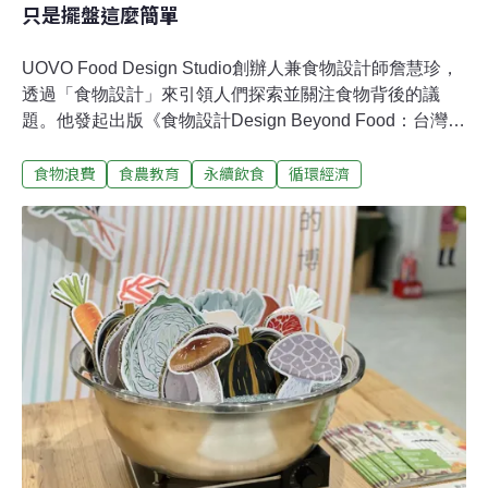
只是擺盤這麼簡單
UOVO Food Design Studio創辦人兼食物設計師詹慧珍，
透過「食物設計」來引領人們探索並關注食物背後的議
題。他發起出版《食物設計Design Beyond Food：台灣第
一本「食物設計」實戰聖經》，當多數人仍將食物設計等
食物浪費
食農教育
永續飲食
循環經濟
同於擺盤藝術時，詹慧珍近年早已帶著這門學問，走進展
場、街區與生活深處，讓食物透過設計說故事，並成為社
會議題的入口。從一杯公平貿易咖啡開始的轉彎「人生的
每一次提問，都是一場設計的開始。」這是食物設計師詹
慧珍走過十餘年實踐後的深刻體會。出身成人教育背景的
他，畢業後原本計劃進入社區大學從事社區教育或行銷企
劃領域。一次求職面試中，因緣際會踏入了公平貿易社會
企業「生態綠」的咖啡店——那是一家不像典型咖啡館的
溫馨空間。他原本不喝咖啡，卻在人生中第一次被遞上一
杯冰咖啡後，開啟了與「公平貿易」理念的邂逅。「當老
闆告訴我，這杯咖啡來自支持小農、改善勞動條件的公平
貿易咖啡時，