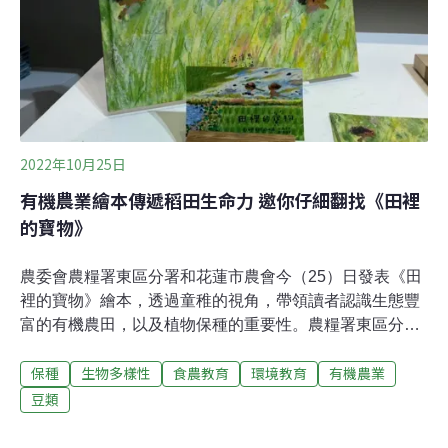
2022年10月25日
有機農業繪本傳遞稻田生命力 邀你仔細翻找《田裡
的寶物》
農委會農糧署東區分署和花蓮市農會今（25）日發表《田
裡的寶物》繪本，透過童稚的視角，帶領讀者認識生態豐
富的有機農田，以及植物保種的重要性。農糧署東區分署
長徐煇妃表示，繪本簡單質樸卻能打動人心，希望能藉此
保種
生物多樣性
食農教育
環境教育
有機農業
推廣食農教育、環境教育，讓小朋友知道有機農業對於未
來的重要性。東部有機農業蓬勃 農糧署發行繪本向下推廣
豆類
《田裡的寶物 達海與有機的相遇》故事發想於花蓮南安部
落，以主角小男孩達海的視角，發現田間新奇有趣的人事