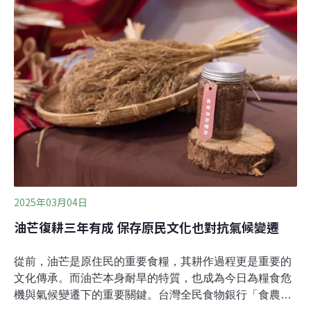
管理獨步全球 20年前，玩具圖書館協會創辧人蔡延治因工
作關係，常帶孩子出國，一去就是幾個月，過程中，孩子
能帶的玩具不多。有一天，年紀還小的孩子經過一家玩具
店門口，突然跟他說：「媽媽，等我長大以後，我要賺大
錢，買一間很大的房子，裡面裝滿了玩具。」因為這句
話，他開始心想：「如果真有一間擺滿玩具的房間，孩子
可以一起玩、輪流玩，那該會有多少孩子受惠？」當時的
台灣，尚未像現在有許多親子遊戲區或公共空間可選擇，
尤其在資源欠缺的偏鄉或弱勢孩童家
2025年03月04日
油芒復耕三年有成 保存原民文化也對抗氣候變遷
從前，油芒是原住民的重要食糧，其耕作過程更是重要的
文化傳承。而油芒本身耐旱的特質，也成為今日為糧食危
機與氣候變遷下的重要關鍵。台灣全民食物銀行「食農教