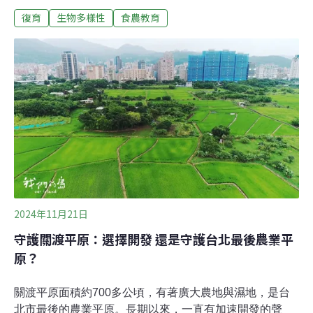
育——台灣油芒復耕計劃」經過三年的努力，與七所原鄉
復育
生物多樣性
食農教育
學校及社區合作復育台灣油芒，提高台灣的糧食自給率，
也建立韌性永續食物網絡。全民食物銀行顧問林志忠在
2024年12月25日的一場發表會上指出，油芒種植期間不需
大量灌溉水資源，「它（油芒）不僅是良藥，更是國家的
戰備糧。」復耕油芒 重拾原住民文化的挑戰2022年起，台
灣全民食物銀行啟動「食農教育——臺灣油芒復耕計
畫」，與7所原鄉學校和社區合作，復育抗旱耐鹽的油
芒，這些部落單位包括：屏東縣泰武鄉武潭國小佳平分校
（排灣族）、花蓮縣豐濱鄉靜浦國民小學（阿美族）、花
蓮縣瑞穗鄉瑞北國民小學（布農族）、花蓮縣海端鄉海端
國民中學（布農族）、南投縣信義鄉久美國民小學（布農
族）、苗栗縣泰安鄉士林國小（泰雅族），以及有
2024年11月21日
守護關渡平原：選擇開發 還是守護台北最後農業平
原？
關渡平原面積約700多公頃，有著廣大農地與濕地，是台
北市最後的農業平原。長期以來，一直有加速開發的聲