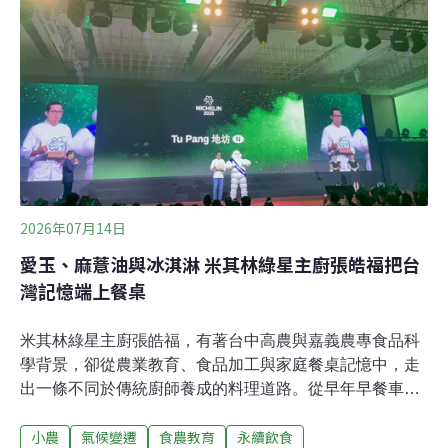
驗地方物產的方式。不同於傳統辦桌或餐敘，團隊在餐桌
中加入設計師、視覺設計與永續元素，從桌面擺飾、食物
設計到整體空間畫面，都納入計畫範疇，希望讓參與者不
只吃到食材，也能理解食物背後的土地與產業。餐桌設在
魚塭旁 從風、光與土地呈現芳苑物產「風灣的船」最具特
色之處，在於活動場域選在芳苑漢寶一帶的魚塭。第一、
二屆餐桌設置於黑蜆與蛤蜊養殖魚塭之中，配合每年4、5
月魚塭抽乾池水、進行休耕整池的時機，讓參與者實際走
進泥地，感受芳苑的風、
2026年07月14日
愛玉、麻薏油與冰淇淋 米其林綠星主廚張皓福把台
灣記憶端上餐桌
米其林綠星主廚張皓福，有著台中高農與嘉義農專食品科
學背景，卻從農業教育、食品加工與家庭餐桌記憶中，走
出一條不同於傳統廚師養成的料理道路。從早年早餐車、
Jovial無菜單料理，到以台灣農產為核心的義式冰淇
小農
氣候變遷
食農教育
永續飲食
淋，，再到2025年帶領「TU PANG地坊」摘下米其林綠