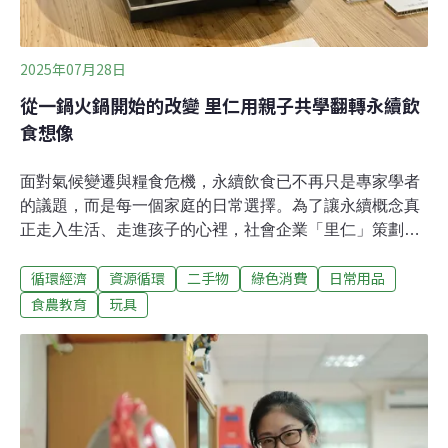
2025年07月28日
從一鍋火鍋開始的改變 里仁用親子共學翻轉永續飲
食想像
面對氣候變遷與糧食危機，永續飲食已不再只是專家學者
的議題，而是每一個家庭的日常選擇。為了讓永續概念真
正走入生活、走進孩子的心裡，社會企業「里仁」策劃了
一場別開生面的親子體驗活動——「永續火鍋任務工作
循環經濟
資源循環
二手物
綠色消費
日常用品
坊」，透過火鍋遊戲設計與互動任務，引導孩子與家長一
起學會看懂食物背後的故事，也重新思考「怎麼吃」才對
食農教育
玩具
地球與身體更好。火鍋變教室：讓孩子從食材中學會選擇
永續近年來，隨著消費者對健康飲食與環境永續意識的提
升，食農教育的重要性逐漸受到重視。社會企業「里仁」
觀察到，現代家庭、尤其是年輕父母，對於孩子「吃什
麼」與「從哪裡來」的認識需求日益增加，但由於多數人
長期外食、缺乏農事經驗，導致推動食農教育面臨挑戰。