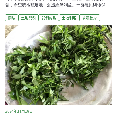
音，希望農地變建地，創造經濟利益。一群農民與環保人
士，守護這片土地，希望關渡平原永保農業與生態。台北
關渡
土地開發
我們的島
土地利用
食農教育
都市型食農教育基地 卻一直有開發壓力農民鄭雄傑，正在
整理即將收割的田區，他的家族已歷經六代在此耕作。多
年前，鄭雄傑投入友善種植，希望種出更優質的稻米。種
稻之外，也加入台北市政府推動的食農教育，讓親子走入
田區，認識台北市的農地。但是關渡平原一直有開發壓
力，30年前大巨蛋棒球場興建計畫停止後，又計畫建設各
種公園，現今許多農地都是公園預定地。鄭雄傑的農地，
就有部分被編列為公園預定地。一場活動中，家長帶著孩
子在農地遊玩，聆聽關渡平原的故事，覺得農地一旦開
發，實在很可惜。關渡平原上一家有機蛋雞農場，農場主
人佳敏準備飼料，帶參訪學員進入雞舍。佳敏原本從事廣
告業，因為有著田園夢，回到關渡平原上的家族農地，開
2024年11月18日