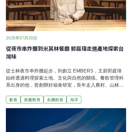
2026年07月30日
從夜市串炸攤到米其林餐廳 郭庭瑋走進產地探索台
灣味
從士林夜市串炸攤起步，到創立 EMBERS，主廚郭庭瑋
始終透過料理探索土地、文化與自然的關係。餐飲管理科
系出身的他，曾創辦好福食研室，長年走入農村、山林與
原住民族部落，將產地、生產者與風土文化轉化為料理語
素食
食農教育
永續飲食
海洋
言。2021年創立EMBERS後，以台灣食材、柴燒料理與
風土敘事建立鮮明特色，自 2022 年起連續四年（2022～
2025）獲得米其林綠星肯定。近年更以「全植物」、「雜
魚學」等研究型菜單重新思考植物、海洋與永續飲食，並
與蘇立中共同出版《iá 野植風味學》系列，從野生植物、