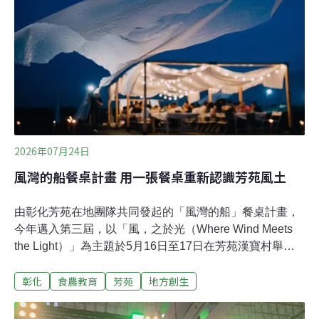
採集文化與風味研究出發，持續探索屬於台灣的飲食文化
與風土樣貌，成為近年台灣最具代表性的永續料理實踐者
之一。從夜市串炸到EMBERS 郭庭瑋在土地與食材之間
尋找台灣味郭庭瑋回憶，初入社會時最早從事酒水吧台相
關工作。創業後，因為一間店什麼事都要自己來，廚房人
手不足、營運成本需要控管，他便親自下場補位。幾次跟
朋友創業的經驗，讓
2026年07月24日
風灣的船餐桌計畫 用一張餐桌重新認識芳苑風土
由彰化芳苑在地團隊共同發起的「風灣的船」餐桌計畫，
今年邁入第三屆，以「風，之於光（Where Wind Meets
the Light）」為主題於5月16日至17日在芳苑漢寶村舉
辦。活動結合地方物產、食農體驗、設計策展與永續理
彰化
食農教育
芳苑
地方創生
念，打造一場融合風土、料理與場域體驗的地方餐桌。
「風灣的船」共同創辦人李彥潁表示，這項計畫並非一般
餐會，而是由地方物產團隊共同聯手創作，以餐桌作為體