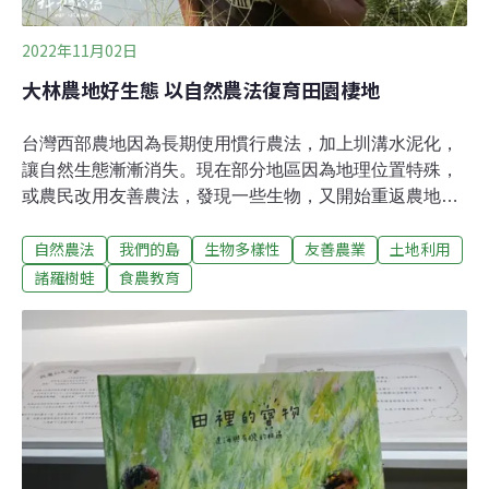
表性的野菜種類，並在季節曆中，以圖畫、文字等形式，
展示
2022年11月02日
大林農地好生態 以自然農法復育田園棲地
台灣西部農地因為長期使用慣行農法，加上圳溝水泥化，
讓自然生態漸漸消失。現在部分地區因為地理位置特殊，
或農民改用友善農法，發現一些生物，又開始重返農地。
嘉義大林的農地上，林富源租下一塊田地，這裡長滿野
自然農法
我們的島
生物多樣性
友善農業
土地利用
草，其實是一片鳳梨田。過去農夫採用自然農法，他接手
後，也維持相同農法。草生栽培並非放任不管，而是利用
諸羅樹蛙
食農教育
植物的生長特性，讓作物與野草相輔相成。一棵棵看似迷
你的鳳梨，因為生長緩慢，反而特別美味。自然農法迎來
生態 南海溪蟹和諸羅樹蛙成為住民當初林富源看上這塊
田，是因為環境自然，沒想到整理田區時，在旁邊土溝
上，發現許多陸蟹洞穴。這條土溝原本是灌溉水圳的一
段，上下游都已經水泥化，保留這段未整治，意外造就了
陸蟹棲地。