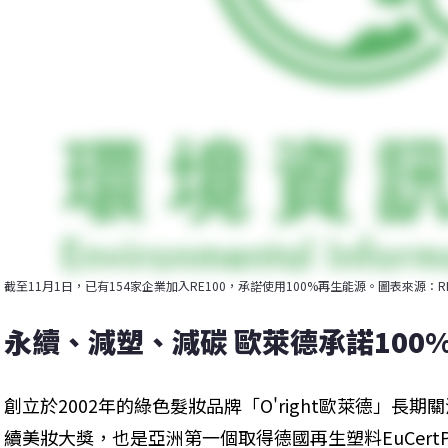
截至11月1日，已有154家企業加入RE100，承諾使用100%再生能源。圖表來源：RE
永續、減塑、減碳 歐萊德承諾100
創立於2002年的綠色髮妝品牌「O'right歐萊德」長
續美妝大獎，也是亞洲第一個取得德國再生塑料EuCertPlast ce