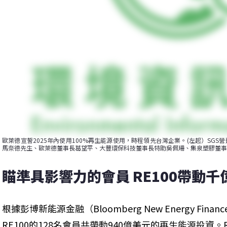
歐萊德宣誓2025年內使用100%再生能源使用，時程領先台灣企業。(左起）SGS
馬奈德先生、歐萊德董事長葛望平、大豐環保科技董事長特助吳佩珊、集泉塑膠董事
瞄準具影響力的會員 RE100帶動
根據彭博新能源金融（Bloomberg New Energy Finan
RE100的128名會員共帶動940億美元的再生能源投資。