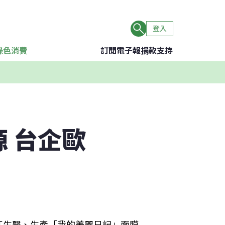
登入
綠色消費
訂閱電子報
捐款支持
源 台企歐
江生醫、生產「我的美麗日記」面膜