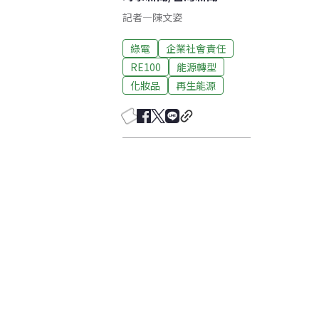
記者
—
陳文姿
綠電
企業社會責任
RE100
能源轉型
化妝品
再生能源