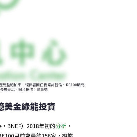
營運總監鮑柏宇、環保署簡任視察許智倫、RE100顧問
長詹景忠。圖片提供：歐萊德
千億美金綠能投資
ce，BNEF）2018年初的
分析
，
RE100目前會員約156家，根據