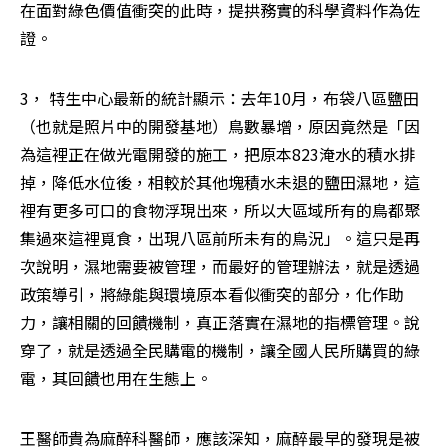
在面對綠色價值衝突的此時，提拱務實的科學資料作為佐
證。
3， 特生中心最新的統計顯示：去年10月，布袋八區鹽田
（也就是照片中的開發基地）鳥數暴增，原因竟然是「因
為這裡正在做光電開發的施工，把原本823淹水的積水排
掉，降低水位後，相較於其他塊積水未退的鹽田濕地，這
裡有更多可口的食物浮現出來，所以大區域所有的鳥都聚
集過來這裡覓食，出現八區前所未有的鳥況」。這只是再
次說明，濕地需要被管理，而最好的管理辦法，就是透過
政策導引，將綠能與環境原本看似衝突的部分，化作助
力，讓相關的回饋機制，真正落實在濕地的指標管理。說
穿了，就是透過全民購電的機制，讓全國人民所購買的綠
電，其回饋也用在生態上。  
王醫師貴為麻醉科醫師，應該深知，麻醉最早的發現是被