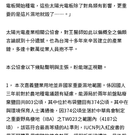
電板開始種電，這些太陽光電板除了對鳥類有影響，更重
要的是這片濕地就毀了……。」
太陽光電產業相關公協會，對王醫師如此以偏概全之偏頗
言論感到十分遺憾。也為台灣十多年來辛苦建立的產業
鏈，多達十數萬從業人員抱不平。
本公協會以下幾點聲明與主張，盼能端正視聽。
1， 本次嘉義鹽業用地並非國家重要濕地範圍。係因國人
三年前對於農地種電議題有疑慮，能源局於兩年前盤點廢
棄鹽田共803公頃，其中位於布袋鹽田有374公頃。其中在
與環境保育人士溝通後，因374公頃坐落於中華鳥會制定
之重要野鳥棲地（IBA）之TW023之範圍內（4187公
頃），該區符合最高等級的A1準則，IUCN列入紅皮書的