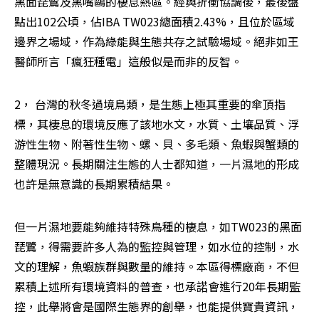
黑面琵鷺及黑嘴鷗的棲息熱區。經與折衝協調後，最後盤
點出102公頃，佔IBA TW023總面積2.43%，且位於區域
邊界之場域，作為綠能與生態共存之試驗場域。絕非如王
醫師所言「瘋狂種電」這般似是而非的反智。 
2， 台灣的秋冬過境鳥類，是生態上極其重要的傘頂指
標，其棲息的環境反應了該地水文，水質、土壤品質、浮
游性生物、附著性生物、螺、貝、多毛類、魚蝦與蟹類的
整體現況。長期關注生態的人士都知道，一片濕地的形成
也許是無意識的長期累積結果。
但一片濕地要能夠維持特殊鳥種的棲息，如TW023的黑面
琵鷺，得需要許多人為的監控與管理，如水位的控制，水
文的理解，魚蝦族群與數量的維持。本區得標廠商，不但
累積上述所有環境資料的普查，也承諾會進行20年長期監
控，此舉將會是國際生態界的創舉，也能提供寶貴資訊，