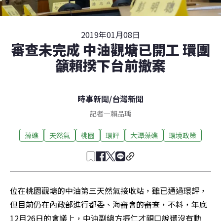
2019年01月08日
審查未完成 中油觀塘已開工 環團
籲賴揆下台前撤案
時事新聞
/
台灣新聞
記者
—
賴品瑀
藻礁
天然氣
桃園
環評
大潭藻礁
環境政策
位在桃園觀塘的中油第三天然氣接收站，雖已通過環評，
但目前仍在內政部進行都委、海審會的審查，不料，年底
12月26日的會議上，中油副總方振仁才親口說還沒有動