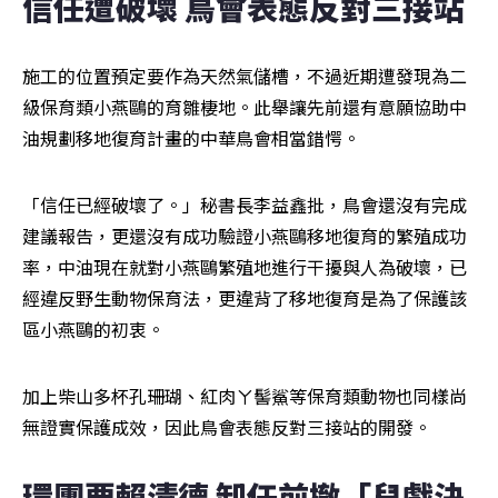
信任遭破壞 鳥會表態反對三接站
施工的位置預定要作為天然氣儲槽，不過近期遭發現為二
級保育類小燕鷗的育雛棲地。此舉讓先前還有意願協助中
油規劃移地復育計畫的中華鳥會相當錯愕。
「信任已經破壞了。」秘書長李益鑫批，鳥會還沒有完成
建議報告，更還沒有成功驗證小燕鷗移地復育的繁殖成功
率，中油現在就對小燕鷗繁殖地進行干擾與人為破壞，已
經違反野生動物保育法，更違背了移地復育是為了保護該
區小燕鷗的初衷。
加上柴山多杯孔珊瑚、紅肉ㄚ髻鯊等保育類動物也同樣尚
無證實保護成效，因此鳥會表態反對三接站的開發。
環團要賴清德 卸任前撤「兒戲決