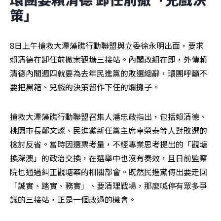
策」
8日上午搶救大潭藻礁行動聯盟與立委徐永明出面，要求
賴清德在卸任前撤案觀塘三接站。內閣改組在即，外傳賴
清德內閣週四就要為去年民進黨的敗選總辭，環團呼籲不
要把黑箱、兒戲的決策留作下任的爛攤子。
搶救大潭藻礁行動聯盟召集人潘忠政指出，包括賴清德、
桃園市長鄭文燦、民進黨新任黨主席卓榮泰等人對敗選的
檢討反省。當時因選票考量，不經專業思考提出的「觀塘
換深澳」的政治交換，在選舉中也沒有奏效，且日前監察
院也通過糾正觀塘案的相關部會。既然民進黨傳出要走回
「誠實、踏實、務實」、要清理戰場，那麼喊停有眾多爭
議的三接站，正是一個改過的機會。