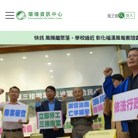
電子報
登入
快訊
風機離聚落、學校過近 彰化福漢風電案環委建