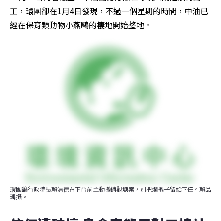
工，環團卻在1月4日發現，不過一個星期的時間，中油已
經在保育類動物小燕鷗的棲地開始整地。
環團籲行政院長賴清德在下台前主動撤銷觀塘案，別把爛攤子留給下任。賴品
瑀攝。