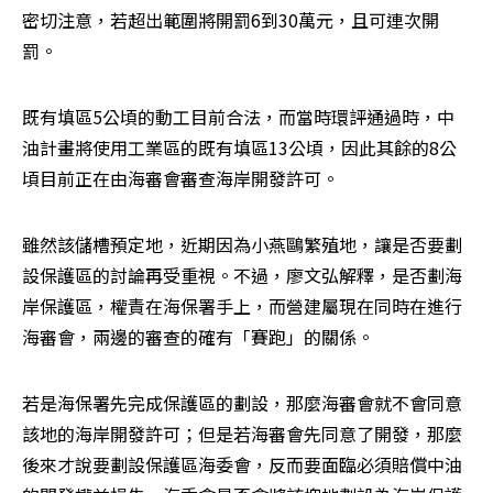
密切注意，若超出範圍將開罰6到30萬元，且可連次開
罰。
既有填區5公頃的動工目前合法，而當時環評通過時，中
油計畫將使用工業區的既有填區13公頃，因此其餘的8公
頃目前正在由海審會審查海岸開發許可。
雖然該儲槽預定地，近期因為小燕鷗繁殖地，讓是否要劃
設保護區的討論再受重視。不過，廖文弘解釋，是否劃海
岸保護區，權責在海保署手上，而營建屬現在同時在進行
海審會，兩邊的審查的確有「賽跑」的關係。
若是海保署先完成保護區的劃設，那麼海審會就不會同意
該地的海岸開發許可；但是若海審會先同意了開發，那麼
後來才說要劃設保護區海委會，反而要面臨必須賠償中油