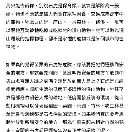
我只能告訴你，別說石虎是保育類，就算是解除為一般
類，牠也不應該是被人們養在家裡圈養、交易成為都市中
的寵物。牠需要的是一座山、一片森林、一條溪、一堆可
以跟牠互動被牠吃掉或吃掉牠的淺山動物。牠可以做為淺
山環境的指標物種，卻不是家裡的寵物或是某個城市的吉
祥物。
如果真的覺得苗栗的石虎好危險，應該要把牠們遷移到安
全的地方，那就要先問問：甚麼叫做安全的地方？放到中
央山脈杳無人跡之處嗎？還是放到無人島上？石虎是已經
極度適應人類所生活的低度干擾環境的淺山動物，牠甚至
算是部分依賴著人類的耕地、低度開發丘陵的環境，從自
動相機裡可以發現從稻田、菜園、茶園、竹林、次生林甚
至是農舍邊緣都是石虎活動的環境。如果我們真的要考慮
將牠放到所謂安全的地方，那為什麼看起來相對自然的花
東、宜蘭的石虎都已經多年沒有正式的記錄了呢？