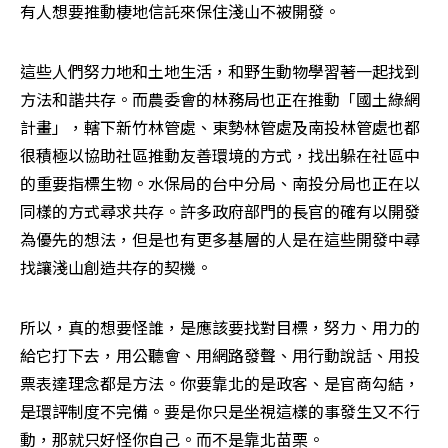
有人想要推動棲地信託來保住淺山不被開發。
這些人們努力地和土地生活，和野生動物學習著一起找到
方法和諧共存。而農委會的林務局也正在推動「國土綠網
計畫」，轄下新竹林管處、東勢林管處及南投林管處也都
很積極以協助社區推動友善環境的方式，找出躲在社區中
的重要指標生物。水保局的台中分局、南投分局也正在以
同樣的方式尋求共存。許多政府部門的長官的確有以開發
為優先的想法，但是也有更多基層的人是在這些開發中尋
找讓淺山創造共存的契機。
所以，真的想要怪誰，是應該要找對目標，努力、用力的
給它打下去，用公聽會、用網路發聲、用行動說話、用投
票表達理念都是方法。你要靠北的是政客、是官商勾結，
是環評制度不完備。要是你只是坐視這樣的事發生又不行
動，那就只好怪你自己。而不是靠北苗栗。