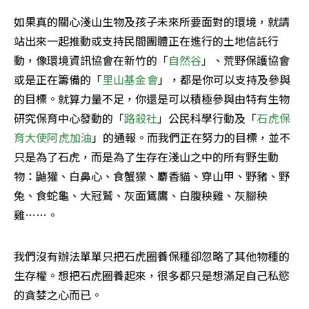
如果真的關心淺山生物及孩子未來所要面對的環境，就請
站出來一起推動或支持民間團體正在進行的土地信託行
動，像環境資訊協會在新竹的「
自然谷
」、荒野保護協會
或是正在籌備的「
里山基金會
」，都是你可以支持及參與
的目標。就算力量不足，你還是可以積極參與由特有生物
研究保育中心發動的「
路殺社
」公民科學行動及「
石虎保
育大使阿虎加油
」的通報。而我們正在努力的目標，並不
只是為了石虎，而是為了生存在淺山之中的所有野生動
物：鼬獾、白鼻心、食蟹獴、麝香貓、穿山甲、野豬、野
兔、食蛇龜、大冠鷲、灰面鵟鷹、白腹秧雞、灰腳秧
雞……。
我們沒有辦法單單只把石虎圈養保種卻忽略了其他物種的
生存權。想把石虎圈養起來，很多都只是想滿足自己私慾
的貪婪之心而已。