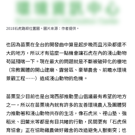
2018石虎路殺位置圖。圖片來源：作者提供。
也因為苗栗在全台的開發曲中算是起步晚而且污染都還不
大的地方，所以才有這麼一點機會讓石虎在內的淺山動物
苟延殘喘一下。現在最大的問題就是不斷被破碎化的棲地
（宗教團體的開山建廟、露營區、豪華農舍、前瞻水環境
景觀工程……）造成淺山動物的危機。
苗栗至少目前也是台灣西部推動里山倡議最有希望的地方
之一，所以在苗栗境內就有許多的友善環境農人及團體努
力推動著和淺山動物共存的生活，像石虎米、裡山塾、強
稻米、田鱉米等都是有目共睹的行動，民間更有「石虎保
育協會」正在協助雞農做好雞舍的改造避免人獸衝突；也