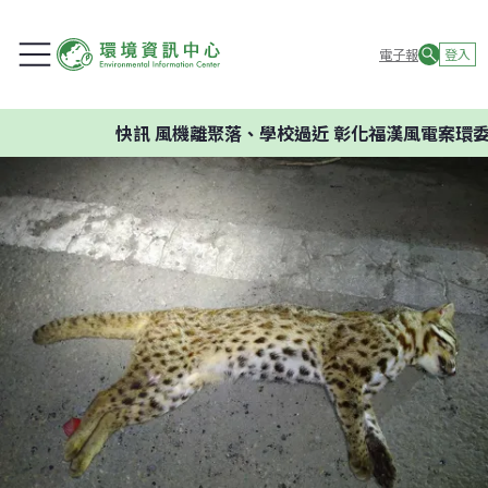
電子報
登入
快訊
風機離聚落、學校過近 彰化福漢風電案環委建議不