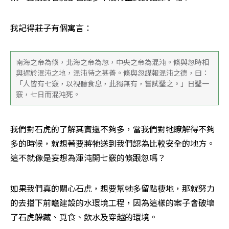
我記得莊子有個寓言：
南海之帝為倏，北海之帝為忽，中央之帝為混沌。倏與忽時相
與遇於混沌之地，混沌待之甚善。倏與忽謀報混沌之德，曰：
「人皆有七竅，以視聽食息，此獨無有，嘗試鑿之。」日鑿一
竅，七日而混沌死。
我們對石虎的了解其實還不夠多，當我們對牠瞭解得不夠
多的時候，就想著要將牠送到我們認為比較安全的地方。
這不就像是妄想為渾沌開七竅的倏跟忽嗎？
如果我們真的關心石虎，想要幫牠多留點棲地，那就努力
的去擋下前瞻建設的水環境工程，因為這樣的案子會破壞
了石虎躲藏、覓食、飲水及穿越的環境。