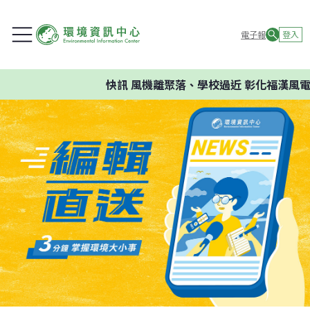
電子報
登入
快訊
風機離聚落、學校過近 彰化福漢風電