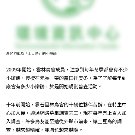
農民俗稱為「土豆鳥」的小辮鴴。
2009年開始，雲林鳥會成員，注意到每年冬季都會有不少
小辮鴴，停棲在元長一帶的農田裡度冬，為了了解每年到
底會有多少小辮鴴，於是開始規劃普查活動。
十年前開始，靠著雲林鳥會的十幾位夥伴苦撐，在特生中
心加入後，透過網路募集調查志工，現在每年有上百人加
入調查，許多鳥友甚至遠從外縣市前來，讓土豆鳥的調
查，越來越精確，範圍也越來越廣。