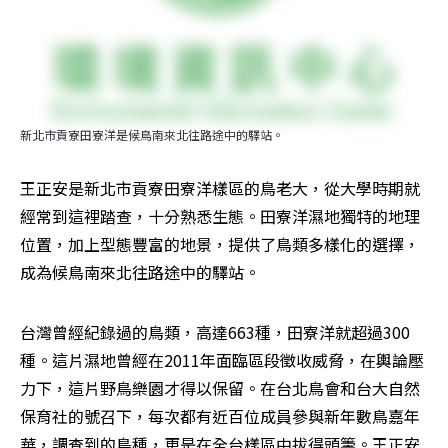
新北市貢寮田寮洋是候鳥南來北往路途中的驛站。
王正安是新北市貢寮田寮洋樣區的鳥老大，從大學時期就
經常到這裡踏查，十分熟悉生態。田寮洋濕地獨特的地理
位置，加上型態豐富的地景，提供了鳥類多樣化的選擇，
成為候鳥南來北往路途中的驛站。
台灣曾經紀錄過的鳥類，高達663種，田寮洋就超過300
種。這片濕地曾經在2011年面臨區段徵收威脅，在輿論壓
力下，這片野鳥樂園才得以保留。在台北鳥會和台大自然
保育社的號召下，每次都有近百位成員參與新年數鳥嘉年
華，調查到的鳥種，更是在全台樣區中拔得頭籌。王正安