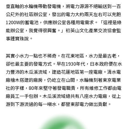
垂直軸的水輪機帶動發電機，將電力源源不絕輸送到一百
公尺外的社區辦公室，發出的電力大約兩天左右可以充飽
1200W的蓄電池，供應辦公室各種用電需求。「這裡是綠
能辦公室，我覺得很興奮。」初英山文化產業交流協會監
事鍾寶珠說。
其實小水力一點也不稀奇。在花東地區，水力是最古老，
卻也最主要的發電方式。早在1930年代，日本政府便在水
力豐沛的木瓜溪流域，建造花蓮地區第一座電廠。清水電
廠檜木搭建的廠房，仍屹立在山間，水輪機刻著東京電業
社的字樣，80年來堅守著發電職責，所有維修工作都由電
廠員工一手包辦。木瓜溪流域總共有八座水力電廠，從上
游到下游流過的每一噸水，都替東部電力做出貢獻。