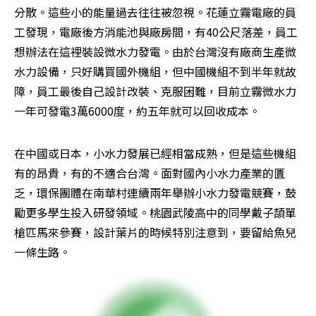
分散。這些小的能量過去往往被忽視。花蓮立霧電廠的員
工發現，電廠後方消能池與廠房間，有40公尺落差，員工
想辦法在這裡裝設微水力發電。由於台灣沒有廠商生產微
水力設備，只好購買國外機組，但中國機組不到半年就故
障，員工最後自己設計改裝、克服困難，目前立霧微水力
一年可發電3萬6000度，約五年就可以回收成本。
在中國或日本，小水力發展已經相當成熟，但是這些機組
有的昂貴，有的不適合台灣。面對國內小水力產業的匱
乏，環保團體在南華村連續兩年舉辦小水力發電競賽，鼓
勵更多學生投入研發領域。桃園武陵高中的同學戴子頡單
槍匹馬來參賽，設計葉片的時候特別注意到，要留給魚兒
一條生路。