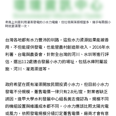
卑南上圳是利用灌渠發電的小水力電廠，但垃圾與藻類相當多，幾乎每兩個小
時就要清理一次。
台灣各地都有水力豐沛的圳路，這些水力資源如果能被善
用，不但能提供發電，也能替農村創造新收入。2016年水
利署、台電與農委會，針對全台灣的河川、水圳等進行評
估，選出112處適合發展小水力的場址，包括水庫附屬設
施、河川、灌溉渠道等。
政府希望在既有灌渠開放民間投資小水力，但目前小水力
發電不分規模，躉售電價一律只有2.8元/度，對業者缺乏
誘因。逢甲大學水利發展中心組長黃志偉認為，規模不同
的機組設置與維護成本都不同，小水力應該比照太陽光電
或風力，依照發電規模分級訂定躉售電價，廠商才會有意