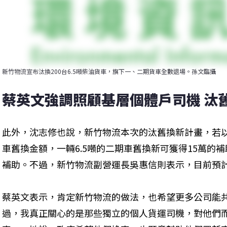
新竹物流宣布汰換200台6.5噸柴油貨車，旗下一、二期貨車全數退場。孫文臨攝
蔡英文強調照顧基層個體戶司機 汰舊
此外，沈志修也說，新竹物流本次的汰舊換新計畫，若
車舊換金額，一輛6.5噸的二期車舊換新可獲得15萬的補助
補助。不過，新竹物流副營運長吳惠信則表示，目前預計
蔡英文表示，肯定新竹物流的做法，也希望更多公司能
過，我真正關心的是那些獨立的個人貨運司機，對他們