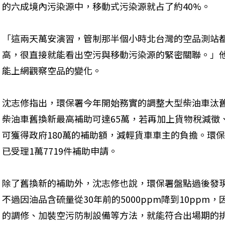
的六成境內污染源中，移動式污染源就占了約40%。
「這兩天萬安演習，管制那半個小時北台灣的空品測站
高，很直接就能看出空污與移動污染源的緊密關聯。」
能上網觀察空品的變化。
沈志修指出，環保署今年開始務實的調整大型柴油車汰舊
柴油車舊換新最高補助可達65萬，若再加上貨物稅減徵
可獲得政府180萬的補助額，減輕貨車車主的負擔。環
已受理1萬7719件補助申請。
除了舊換新的補助外，沈志修也說，環保署盤點過後發現1
不過因油品含硫量從30年前的5000ppm降到10pp
的調修、加裝空污防制設備等方法，就能符合出場期的