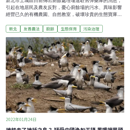
新北市土城區日前傳出廚餘處理場進駐舊彈藥庫的消息，
引起在地居民及農友反對，憂心廚餘場的污水、異味影響
經營已久的有機農園、自然教室，破壞珍貴的生態寶庫。
在立委吳琪銘協調下，新北市環保局承諾，廚餘場不會緊
新北
友善農法
廚餘
生態保育
污染治理
鄰生態教室，但土城清潔隊仍有環保設施的用地需求，會
與居民持續溝通，審慎規劃，不會污染周遭環境。軍方嚴
管50年 都市裡意外維持傳統農耕 有螢火蟲和蛙鳴「土城
彈藥庫」位於土城區埤塘里，1950年代被軍方徵收做為彈
藥庫使用而得名。從小居住在這裡的邱先生說，當時軍方
沒有全區徵收，只有徵收零星土地設置十幾個的軍用庫
房，區內仍有約十戶人家緊鄰著軍火庫生活。他說，當時
戒備森嚴，「在地人出門、回家都要帶通行證，經過軍方
崗哨管制。」2007年軍方正式解編裁撤，阿兵哥們離開
了，但庫房、行政大樓、崗哨等建築物依然留在原地，土
城彈藥庫土地被移交給國有財產局，原本規劃全區徵收都
更為「司法園區」，進駐看守所、地檢署等司法
2022年01月24日
誰趕走了神話之鳥？ 疑受中國漁船干擾 黑嘴端鳳頭