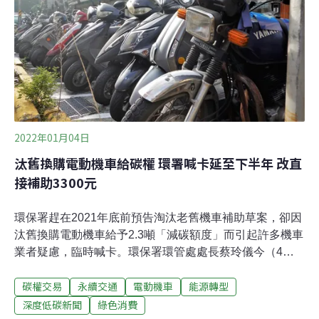
成立海域使用審議會，依國土計畫的劃設原則，審查「海
域空間使用計畫」和「部門用海計畫」，通過審議後，須
舉辦公聽會等方式廣納公民意見，且每五年通盤檢討一
次。
2022年01月04日
汰舊換購電動機車給碳權 環署喊卡延至下半年 改直
接補助3300元
環保署趕在2021年底前預告淘汰老舊機車補助草案，卻因
汰舊換購電動機車給予2.3噸「減碳額度」而引起許多機車
業者疑慮，臨時喊卡。環保署環管處處長蔡玲儀今（4
日）表示，因目前減碳額度的價格未明，上半年汰舊換購
碳權交易
永續交通
電動機車
能源轉型
電動車將直接給予1000元補助，下半年再實行給予減碳額
度的獎勵機制。根據環保署目前規劃，2022年起汰舊老舊
深度低碳新聞
綠色消費