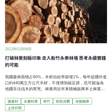
2022年02月08日
打破林業刻板印象 走入新竹永泰林場 思考永續實踐
的可能
我國森林面積占60%，木材自給率卻僅1%，每年從國外進
口約440萬立方公尺木材，不僅增加碳足跡，也可能淪為
他國非法伐木的幫兇。林務局近年來積極振興本土林業、
推動「國產材」，要在2027年將木材自給率提高到5%，
國產材
永續林業
新竹
綠色消費
休閒娛樂
但即便有了國產材溯源系統，不少消費者仍擔心，林業真
的不會破壞水土保持、影響生態環境嗎？環境資訊中心記
土地利用