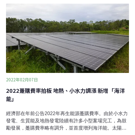
者實地走訪新竹永泰林場，看見走過大半世紀、國內少數
的民營林場，如何反覆在植樹與砍樹之間，讓林場生態不
斷循環再生，實踐減碳的永續林業。身處在新竹五峰鄉海
拔1200公尺的高山中，走進蓊鬱的森林，眼前的柳杉林拔
地而起，每一棵都筆直的高聳入雲。陽光透過枝葉的間隙
竄出，斑斕樹影隨風靈動，可以聞到樹幹上潮濕、寒冷的
苔蘚氣息，張耳細聽，不遠處傳來「繩嗯～繩嗯～」鋸木
聲響，樹木一棵接著一棵倒下······。等等！先別急著報
警，這可不是什麼山老鼠在盜採林木，而是永泰林業正在
「皆伐」。在這片生長超過20年
2022年02月07日
2022躉購費率拍板 地熱、小水力調漲 新增「海洋
能」
經濟部在年前公告2022年再生能源躉購費率。由於小水力
發電、生質能及地熱發電陸續有許多小型案場完工，為鼓
勵發展，躉購費率略有調升，並首度增列海洋能。太陽光