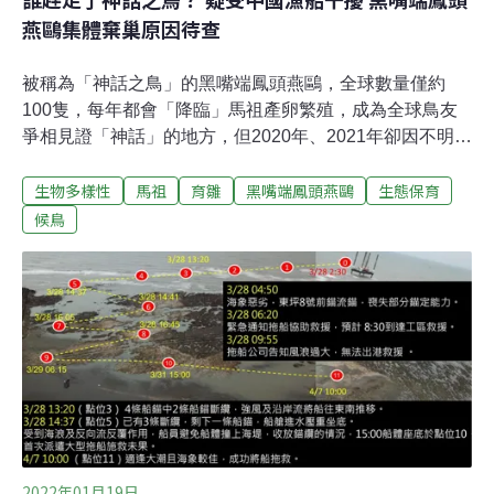
燕鷗集體棄巢原因待查
被稱為「神話之鳥」的黑嘴端鳳頭燕鷗，全球數量僅約
100隻，每年都會「降臨」馬祖產卵繁殖，成為全球鳥友
爭相見證「神話」的地方，但2020年、2021年卻因不明原
因發生集體棄巢情形，留下滿地鳥蛋，再也沒有機會孵
生物多樣性
馬祖
育雛
黑嘴端鳳頭燕鷗
生態保育
化。是誰趕走了神話之鳥？參與黑嘴端鳳頭燕鷗保育的台
北市野鳥學會副總幹事蔣功國指出，這兩年無颱風侵襲，
候鳥
且棄巢都發生在有非法漁船越界捕撈的深夜，推測人為擾
動可能是棄巢主因，但仍需進一步調查相關事證，才能了
解詳細原因。比台灣黑熊更稀少 黑嘴端鳳頭燕鷗陷生存危
機黑嘴端鳳頭燕鷗（Thalasseus Bernsteini）數量稀少，
曾消失在人類面前長達60年而一度被認為已絕種，直到
2000年，台灣生態攝影師梁皆得在馬祖拍攝鳳頭燕鷗時，
意外紀錄到那獨特的黑喙，才讓神話之鳥重現在世人面
前，也是全世界第一筆確認的黑嘴端鳳頭燕鷗繁殖紀錄。
過去20年，台灣、中國、韓國等地陸續記錄到黑嘴端鳳頭
燕鷗，學者估計全
2022年01月19日