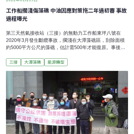
工作船擱淺傷藻礁 中油因應對策拖二年過初審 事故
過程曝光
第三天然氣接收站（三接）的無動力工作船東坪八號在
2020年3月發生斷纜事故，擱淺在大潭藻礁區，刮除面積
約5000平方公尺的藻礁，估計需500年才能復原。事後環
保署依法要求中油提出因應對策，經過近兩年的討論，於
三接
大潭藻礁
能源轉型
今（19日）通過專案小組初審，將送環評大會討論，會議
主席表示，一個因應對策審議兩年真的太久了，無法及時
因應。中油承諾，加強海氣象掌握及預警機制，並提高施
工船舶抗風浪的能力。不過，環評委員仍憂心，若僅歸因
於海象不佳而未找出意外癥結，難保不會再發生事故。中
油也說，未來施工過程若再發生重大事故，中油會自主停
工並釐清事故原因。事故當下海象不佳救援船無法出港 為
保人員安全而坐底擱淺2020年3月27日傍晚16時，東坪八
號無動力起重船抵達觀塘海域工作區，如往常下錨定位，
協助三接基樁工程施作，入夜後東北季風卻瞬間轉強。28
日凌晨2時持續海象不佳，瞬間浪高2.67米，已接近東坪八