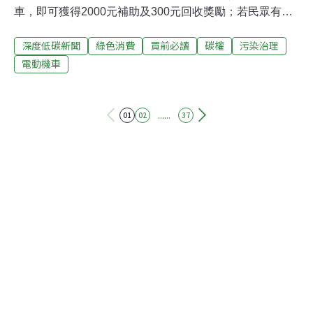
車，即可獲得2000元補助及300元回收獎勵；若民眾有新
購機車需求，則鼓勵「換新」購買電動機車，每輛可取得
深度低碳新聞
綠色消費
買前必讀
碳權
污染治理
2.3噸的減碳憑證，同等價值1000元起跳，想把老舊燃油
機車換為電動機車的民眾，可再等明年再下手。汰舊換新
電動機車
購燃油車趁年底 想買電動機車等明年可獲碳權為減少移動
污染源排放的空污，環保署近年力推淘汰老舊車輛補助，
2020年開始補助機車汰舊換新，淘汰一輛老舊機車（2007
......
01
02
37
年6月底前出廠的一到四期燃油機車），購買電動機車或
七期燃油機車即可獲得3000元補助，二年下來已淘汰122
萬輛，約減少14%的機車空污。不過還有354萬輛老舊燃
油機車在路上跑，而補助只到2021年12月31日截止。環保
署今（29日）預告「淘汰老舊機車補助辦法」草案，環保
署空保處處長蔡孟裕表示，因2022年1月1日起，所有