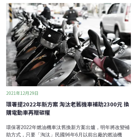
機車可獲2300元補助，淘汰後若換購電動機車則可再獲
1000元獎勵，共計3300元，未來減碳額度交易機制上路
後，可望再提高。汰舊換新給碳權緩半年實施 先直接補助
1000元為解決老舊機車空污問題，環保署近年補助淘汰老
舊燃油機車（2007年6月底前出廠的一到四期燃油機車）
以降低移動污染源，過去兩年透過汰舊換新補助，投入約
30億元，已淘汰122萬輛，減少14%機車空污，卻仍有高
達354萬輛老舊機車在路上跑。環保署空保處處長蔡孟裕
指出，統計資料顯示，約只有一半的民眾淘汰機車後會再
新購車輛，
2021年12月29日
環署提2022年新方案 淘汰老舊機車補助2300元 換
購電動車再贈碳權
環保署2022年燃油機車汰舊換新方案出爐，明年將改變補
助方式，只要「淘汰」民國96年6月以前出廠的燃油機