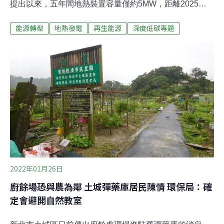
提出以來，五年間地熱裝置容量僅約5MW，距離2025年
目標200MW還有一大段距離。地熱發展大不易，《環境資
能源轉型
地熱發電
再生能源
深度低碳專題
訊中心》透過系列報導爬梳背後原因，上篇檢視了台灣複
雜的地理環境及土地開發限制，巨大的投資風險導致業者
卻步；下篇則盤點地熱開發後逐年衰減的發電量、管線結
垢與酸蝕等諸多問題，都關係到能否如期獲利回本。始終
「很冷」的台灣地熱發展，究竟能否回血活絡、看見新希
望？又到了泡湯的冬季，位處環太平洋火山帶的台灣，地
熱資源豐富，除了泡溫泉，還可用來發電，初步估計台灣
地熱潛能高達32GW，全數開發等同六座台中火力發電
廠。環團更認為，24小時不間斷的地熱，可取代燃煤及核
能作為基載電力，視為綠能新希望。
2022年01月26日
廚餘場恐與農為鄰 土城彈藥庫居民陳情 環保局：確
定會避開自然教室