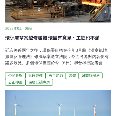
成功擋下公投，三接不必遷址。由於大幅度變更工程，中
油依法須提出環境影響差異分析（環差）報告送審。中油
強調，再外推方案將工業港外推到離岸1.2公里，可
2022年01月06日
環保署草案越修越艱 環團有意見、工總也不滿
延宕將近兩年之後，環保署目標在今年3月將《溫室氣體
減量及管理法》修法草案送立法院，然而各界對內容仍有
諸多歧見。多個環保團體於今（6日）聯合舉行記者會，
指出環保署草案數項不足之處，要求增列公民訴訟條款、
公民參與
氣候變遷
再生能源
碳費
研商氣候法
定期檢討調適計畫、明定碳費費率原則、拉高氣候治理層
級等。日前，經濟發展掛帥的全國工業總會也代表企業
公正轉型
深度低碳專題
界，對環保署草案提出七大建言，表示台灣綠能推廣進度
落後，不要急於將2050淨零排放目標入法。雙方意見分
歧，也讓主責修法的環保署進退維谷，處境兩難。切勿閹
割公民參與權 環團爭公民訴訟條款氣候危機迫在眉睫，全
球各國都在強化減碳措施，我國2015年通過的《溫室氣體