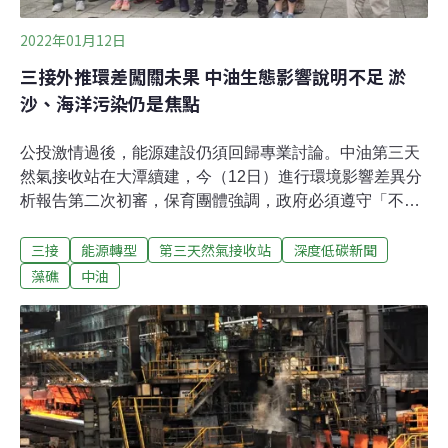
號可承受上限，清晨4時
2022年01月12日
三接外推環差闖關未果 中油生態影響說明不足 淤
沙、海洋污染仍是焦點
公投激情過後，能源建設仍須回歸專業討論。中油第三天
然氣接收站在大潭續建，今（12日）進行環境影響差異分
析報告第二次初審，保育團體強調，政府必須遵守「不浚
挖、不造地、不破壞生態」的政治承諾，且如果違反承
三接
能源轉型
第三天然氣接收站
深度低碳新聞
諾，就應該「拆堤還海」。環評委員則認為，再外推方案
可能導致觀新藻礁淤沙，冷排水設計變更對海洋生態影響
藻礁
中油
的說明也不足，最終專案小組要求中油充分說明，並加強
環境保育作為，決議補正再審。中油模擬再外推可減輕淤
沙 環委憂心影響觀新藻礁我國用電量逐年攀升，台電大潭
電廠增建三座燃氣機組，中油也在大潭海岸興建三接，卻
可能衝擊當地藻礁生態，保育團體多次訴求遷址未果，演
變成公投爭議，迫使經濟部緊急提出「再外推方案」，聲
稱能在不影響能源供應前提下，將藻礁保育最大化，最終