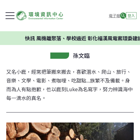
電子報
登入
快訊
風機離聚落、學校過近 彰化福漢風電案環委建議不應開
孫文臨
又名小鹿，經常把筆搬來搬去，喜歡潛水、爬山、旅行、
音樂、文學、電影、煮咖哩、吃甜點...族繁不及備載。身
而為人有點抱歉，也以鹿刻Luke為名寫字，努力辨識海中
每一滴水的真名。