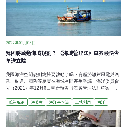
減量及管理法》已不符現況所需，擬調整長期減碳目標及
管制手段，升級為《氣候變遷因應法》（以下簡稱《氣候
法》），修法卻從2020年初喊到2022年還卡在環保署討
論。環境權保障基金會專職律師呂冠輝批評，目前環保署
提出的草案公民參與不足，只有擬定「階段
2022年01月05日
我國將啟動海域規劃？ 《海域管理法》草案最快今
年送立院
我國海洋空間規劃終於要啟動了嗎？有鑑於離岸風電與漁
業、航道、國防等屢屢在海域空間產生爭議，海洋委員會
去（2021）年12月6日重新預告《海域管理法》草案，擬
進行海域空間合理配置，經行政院核准後，最快今年就能
離岸風電
海委會
海洋基本法
土地利用
海洋
送入立法院審議，跨出海洋管理的第一步。除要求海域使
用者公開海洋調查資料，草案也明定「海域功能分區劃
設」、「海域空間使用計畫」和「部門用海計畫」。「海
域功能分區劃設」初步將與《國土計畫法》雙軌並行，並