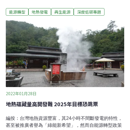
目標200MW還有一大段距離。地熱發展大不易，《環境資
能源轉型
地熱發電
再生能源
深度低碳專題
訊中心》透過系列報導爬梳背後原因，上篇檢視了台灣複
雜的地理環境及土地開發限制，巨大的投資風險導致業者
卻步；下篇則盤點地熱開發後逐年衰減的發電量、管線結
垢與酸蝕等諸多問題，都關係到能否如期獲利回本。始終
「很冷」的台灣地熱發展，究竟能否回血活絡、看見新希
望？殺頭生意有人做，虧本生意無人做。如果高報酬有錢
賺，風險再高也不怕，但地熱發電業者就怕是，高風險不
一定帶來高報酬。
2022年01月28日
地熱蘊藏量高開發難 2025年目標恐跳票
編按：台灣地熱資源豐富，其24小時不間斷發電的特性，
甚至被推廣者譽為「綠能新希望」，然而自能源轉型政策