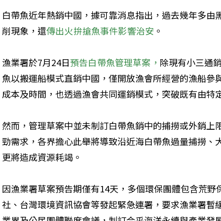
白帶魚近年熱銷中國，據可靠消息指出，過去幾年多由
削現象，還
傳出火拚搶魚事件影響治安
。
漁業署於7月24日
預告白帶魚管理草案，
除現有小三通
魚以搬運船模式直銷中國，僅開放漁會所經營的漁船參
成本及時間，也透過漁會共同運銷模式，突破既有由特
然而，管理草案中並未制訂白帶魚銷中的捕撈或外銷上
勁需求，各界擔心此舉將導致沿近海白帶魚過量捕撈、
更將造成資源耗竭。
因漁業署草案預告期僅有14天，多個環保團體包含荒野
社、台灣環境資訊協會等發起緊急連署，要求漁業署暫
業界及公民團體聯席會議，制訂合乎海洋永續與產業發