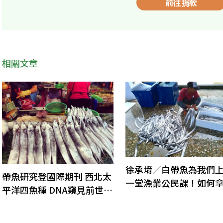
前往捐款
相關文章
徐承堉／白帶魚為我們
帶魚研究登國際期刊 西北太
一堂漁業公民課！如何
平洋四魚種 DNA窺見前世今
漁獲外銷發球權？
生