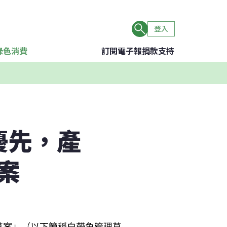
登入
綠色消費
訂閱電子報
捐款支持
優先，產
案
草案」（以下簡稱白帶魚管理草