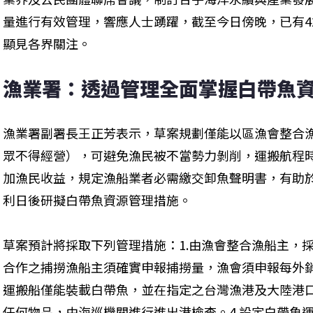
量進行有效管理，響應人士踴躍，截至今日傍晚，已有42
顯見各界關注。
漁業署：透過管理全面掌握白帶魚
漁業署副署長王正芳表示，草案規劃僅能以區漁會整合
眾不得經營），可避免漁民被不當勢力剝削，運搬航程
加漁民收益，規定漁船業者必需繳交卸魚聲明書，有助
利日後研擬白帶魚資源管理措施。
草案預計將採取下列管理措施：1.由漁會整合漁船主，採
合作之捕撈漁船主須確實申報捕撈量，漁會須申報每外銷
運搬船僅能裝載白帶魚，並在指定之台灣漁港及大陸港
任何物品，由海巡機關進行進出港檢查。4.設定白帶魚