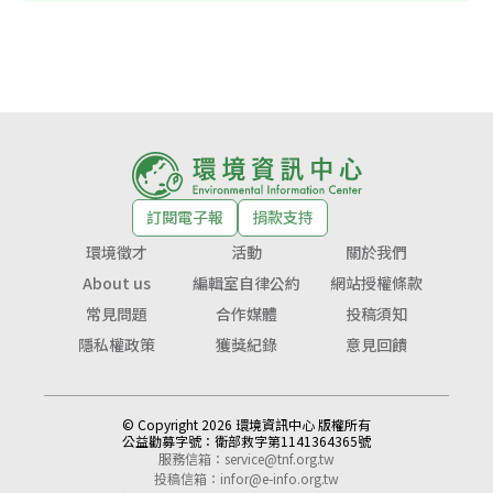
訂閱電子報
捐款支持
環境徵才
活動
關於我們
About us
編輯室自律公約
網站授權條款
常見問題
合作媒體
投稿須知
隱私權政策
獲獎紀錄
意見回饋
© Copyright 2026 環境資訊中心 版權所有
公益勸募字號：
衛部救字第1141364365號
服務信箱：
service@tnf.org.tw
投稿信箱：
infor@e-info.org.tw