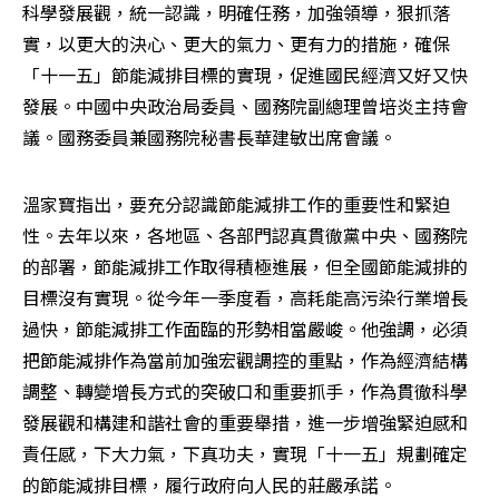
科學發展觀，統一認識，明確任務，加強領導，狠抓落
實，以更大的決心、更大的氣力、更有力的措施，確保
「十一五」節能減排目標的實現，促進國民經濟又好又快
發展。中國中央政治局委員、國務院副總理曾培炎主持會
議。國務委員兼國務院秘書長華建敏出席會議。
溫家寶指出，要充分認識節能減排工作的重要性和緊迫
性。去年以來，各地區、各部門認真貫徹黨中央、國務院
的部署，節能減排工作取得積極進展，但全國節能減排的
目標沒有實現。從今年一季度看，高耗能高污染行業增長
過快，節能減排工作面臨的形勢相當嚴峻。他強調，必須
把節能減排作為當前加強宏觀調控的重點，作為經濟結構
調整、轉變增長方式的突破口和重要抓手，作為貫徹科學
發展觀和構建和諧社會的重要舉措，進一步增強緊迫感和
責任感，下大力氣，下真功夫，實現「十一五」規劃確定
的節能減排目標，履行政府向人民的莊嚴承諾。