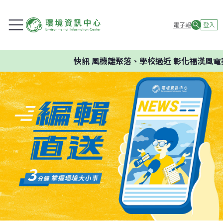
電子報
登入
快訊
風機離聚落、學校過近 彰化福漢風電