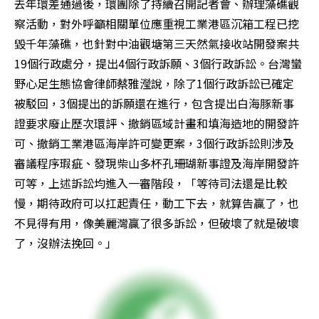
去年環差通過後，環團除了持續召開記者會、辦理藻礁觀
察活動，對外呼籲相關單位應重視工業港區沉箱工程已挖
毀千年藻礁，也針對中油觀塘第三天然氣接收站開發案共
19個行政處分，提出4個行政訴願、3個行政訴訟。台灣蠻
野心足生態協會律師蔡雅瀅說，除了1個行政訴訟已確定
被駁回，3個提出的訴願還在進行，包含提出白海豚新事
證要求廢止歷次環評、撤銷區域計畫和填海造地的開發許
可、撤銷工業港區海岸許可變更案，3個行政訴訟則涉及
審議程序瑕疵、發現柴山多杯孔珊瑚新事證及海岸開發許
可等，上述訴訟均進入一審階段，「等待司法還是比較
慢，期待政府可以扛起責任，動工下去，就算告贏了，也
不見得有用，像美麗灣贏了很多訴訟，但破壞了就是破壞
了，沒辦法挽回。」