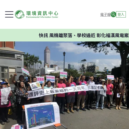
電子報
登入
快訊
風機離聚落、學校過近 彰化福漢風電案環委