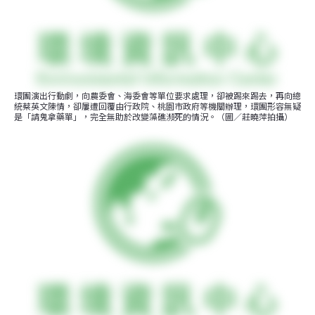
環團演出行動劇，向農委會、海委會等單位要求處理，卻被踢來踢去，再向總
統蔡英文陳情，卻屢遭回覆由行政院、桃園市政府等機關辦理，環團形容無疑
是「請鬼拿藥單」，完全無助於改變藻礁瀕死的情況。（圖／莊曉萍拍攝）