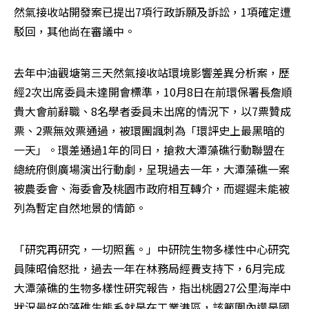
然氣接收站開發案已提出7項行政訴願及訴訟，1項確定遭
駁回，其他尚在審議中。
去年中油觀塘第三天然氣接收站環境影響差異分析案，歷
經2次出席委員未達開會標準，10月8日在前環保署長詹順
貴大會前辭職、8名學者委員未出席的情況下，以7票贊成
票、2票無效票通過，被環團諷刺為「環評史上最黑暗的
一天」。環差通過1年的同日，搶救大潭藻礁行動聯盟在
總統府側廣場演出行動劇，呈現過去一年，大潭藻礁一案
被農委會、海委會及桃園市政府相互轉介，而遲遲未能被
列為暫定自然地景的情節。
「研究再研究，一切照舊。」中研院生物多樣性中心研究
員陳昭倫怒批，過去一年在林務局經費支持下，6月完成
大潭藻礁的生物多樣性研究報告，指出桃園27公里海岸中
狀況最好的藻礁生態系就是在工業港區，該範圍內還是國