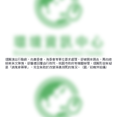
環團演出行動劇，向農委會、海委會等單位要求處理，卻被踢來踢去，再向總
統蔡英文陳情，卻屢遭回覆由行政院、桃園市政府等機關辦理，環團形容無疑
是「請鬼拿藥單」，完全無助於改變藻礁瀕死的情況。（圖／莊曉萍拍攝）