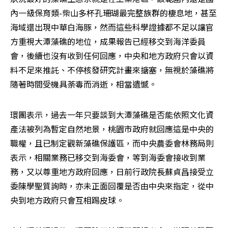
內一級保育類-柴山多杯孔珊瑚最完整族群的棲息地，甚至
海域還出現中華白海豚，然而這些科學證據都不足以讓官
方重視大潭藻礁的地位，成果報告已經移交到海洋委員
會，後續也沒有收到任何回應，中央和地方政府只會以資
料不足來推託、不停核發研究計畫來搪塞，無視於藻礁將
隨著時間受機具荼毒而消逝，相當遺憾。
環團表示，過去一年只要談到大潭藻礁是否能依照文化資
產法被列為暫定自然地景，桃園市政府就回應這是中央的
職權，且已制定觀新藻礁保護區，而中央農委會林務局則
表示，相關業務已移交到海委會，等到海委會接收到業
務，又以尊重地方政府回應，日前行政院長蘇貞昌接受立
委陳學聖質詢時，亦未正面回覆是否由中央來指定，從中
央到地方政府只會互相踢皮球。