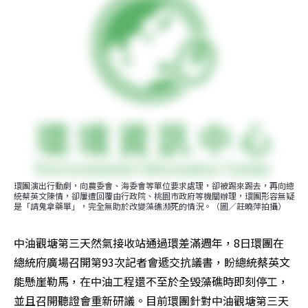
環團演出行動劇，向農委會、海委會等單位要求處理，卻被踢來踢去，再向總
統蔡英文陳情，卻屢遭回覆由行政院、桃園市政府等機關辦理，環團形容無疑
是「請鬼拿藥單」，完全無助於改變藻礁瀕死的情況。（圖／莊曉萍拍攝）
中油觀塘第三天然氣接收站通過環差滿週年，8日環團在
總統府廣場召開第93次記者會遞交抗議書，盼總統蔡英文
能懸崖勒馬，在中油工程還不至於全毀藻礁時即刻停工，
並且召開聽證會重新研議。目前環團針對中油觀塘第三天