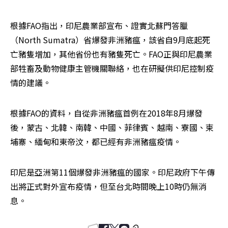
根據FAO指出，印尼農業部宣布、證實北蘇門答臘
（North Sumatra）省爆發非洲豬瘟，該省自9月底起死
亡豬隻增加，其他省份也有豬隻死亡。FAO正與印尼農業
部牲畜及動物健康主管機關聯絡，也在研擬供印尼控制疫
情的建議。
根據FAO的資料，自從非洲豬瘟首例在2018年8月爆發
後，蒙古、北韓、南韓、中國、菲律賓、越南、寮國、柬
埔寨、緬甸和東帝汶，都已經有非洲豬瘟疫情。
印尼是亞洲第11個爆發非洲豬瘟的國家。印尼政府下午傳
出將正式對外宣布疫情，但至台北時間晚上10時仍無消
息。