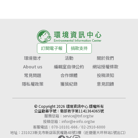
訂閱電子報
捐款支持
環境徵才
活動
關於我們
About us
編輯室自律公約
網站授權條款
常見問題
合作媒體
投稿須知
隱私權政策
獲獎紀錄
意見回饋
© Copyright 2026 環境資訊中心 版權所有
公益勸募字號：
衛部救字第1141364365號
服務信箱：
service@tnf.org.tw
投稿信箱：
infor@e-info.org.tw
客服電話：070-10101-666／02-2910-6000
地址：231023新北市新店區民權路48號3樓（近捷運大坪林站1號出口）