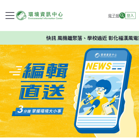
電子報
登入
快訊
風機離聚落、學校過近 彰化福漢風電