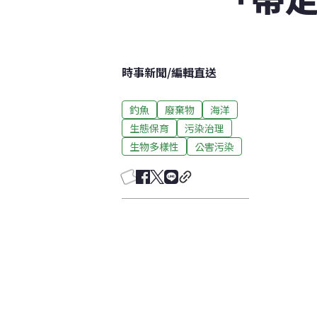
時事新聞
/
編輯直送
釣魚
廢棄物
海洋
生態保育
污染治理
生物多樣性
公害污染