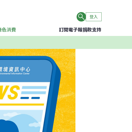
登入
綠色消費
訂閱電子報
捐款支持