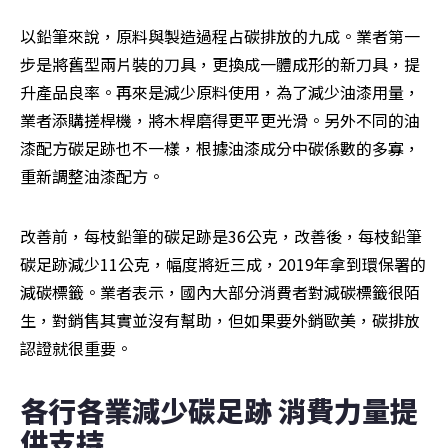
以鉛筆來說，原料與製造過程占碳排放的九成。業者第一
步是將舊型兩片裝的刀具，更換成一體成形的新刀具，提
升產品良率。再來是減少原料使用，為了減少油漆用量，
業者添購搓桿機，將木桿磨得更平更光滑。另外不同的油
漆配方碳足跡也不一樣，根據油漆成分中碳係數的多寡，
重新調整油漆配方。
改善前，每枝鉛筆的碳足跡是36公克，改善後，每枝鉛筆
碳足跡減少11公克，幅度將近三成，2019年拿到環保署的
減碳標籤。業者表示，國內大部分消費者對減碳標籤很陌
生，對銷售其實並沒有幫助，但如果要外銷歐美，碳排放
認證就很重要。
各行各業減少碳足跡 消費力量提
供支持