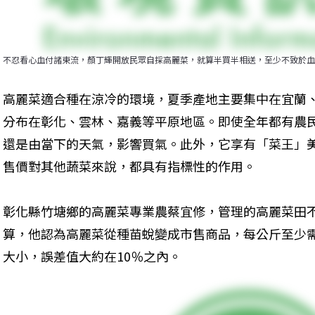
不忍看心血付諸東流，顏丁輝開放民眾自採高麗菜，就算半買半相送，至少不致於血
高麗菜適合種在涼冷的環境，夏季產地主要集中在宜蘭
分布在彰化、雲林、嘉義等平原地區。即使全年都有農
還是由當下的天氣，影響買氣。此外，它享有「菜王」
售價對其他蔬菜來說，都具有指標性的作用。
彰化縣竹塘鄉的高麗菜專業農蔡宜修，管理的高麗菜田
算，他認為高麗菜從種苗蛻變成市售商品，每公斤至少
大小，誤差值大約在10％之內。