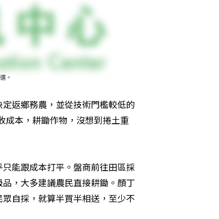
選。
決定返鄉務農，並從技術門檻較低的
採收成本，耕鋤作物，沒想到捲土重
乎只能跟成本打平。盤商前往田區採
級品，大多建議農民直接耕鋤。顏丁
民眾自採，就算半買半相送，至少不