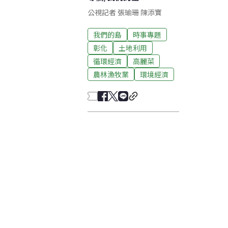
公視記者 張瑜珊 陳添寶
我們的島
時事專題
彰化
土地利用
循環經濟
高麗菜
農林漁牧業
環境經濟