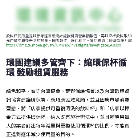
飲料杯使用量是以參考經濟部統計處飲料店營業額數值，再以單杯飲料取50
元均價除算後得到的數量。圖表製作：綠色和平。資料來源：經濟部統計處 
https://dmz26.moea.gov.tw/GMWeb/investigate/InvestigateEA.aspx
環團建議多管齊下：讓環保杯循
環 鼓勵租賃服務
綠色和平、看守台灣協會、荒野保護協會以及台灣環境資
訊協會建議環保署，應順應民眾意願，並且因應市場消費
型態，將「店家提供可重複清洗的飲料杯」和「店家以押
金方式提供環保杯」納入既有施行辦法中，並且輔導用量
大的業者訂出每年減量與重複使用循環杯的比例，才能真
正達到逐年減少使用量的目的。