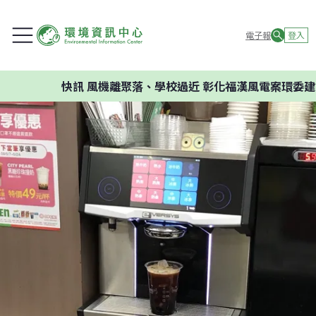
電子報
登入
快訊
風機離聚落、學校過近 彰化福漢風電案環委建議不應