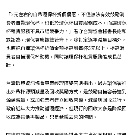
「2元左右的自帶環保杯折價優惠，不僅無法有效鼓勵消
費者自帶環保杯，也低於環保杯租賃服務成本，而讓環保
杯租賃服務不具市場競爭力。」看守台灣協會秘書長謝和
霖認為，環保署應該雙管齊下，除訂定逐年減量目標外，
也應把自備環保杯折價金額提高到每杯5元以上，提高消
費者自備環保杯動機，同時讓環保杯租賃服務能成長茁
壯。
台灣環境資訊協會專案經理陳姿蓉則指出，過去環保署推
出外帶杯源頭減量及回收獎勵方式，是鼓勵自備容器達到
源頭減量，或加強業者建立回收管道，減量與回收並行。
政府近年大力推動循環經濟，但現行的回收大多是降級回
收成為其他再製品，只是延緩丟棄的時間。
陳姿蓉呼籲，環保署應更積極媒合各方資源並規劃，讓業