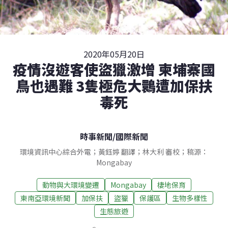
2020年05月20日
疫情沒遊客使盜獵激增 柬埔寨國
鳥也遇難 3隻極危大䴉遭加保扶
毒死
時事新聞
/
國際新聞
環境資訊中心綜合外電；黃鈺婷 翻譯；林大利 審校；稿源：
Mongabay
動物與大環境變遷
Mongabay
棲地保育
東南亞環境新聞
加保扶
盜獵
保護區
生物多樣性
生態旅遊