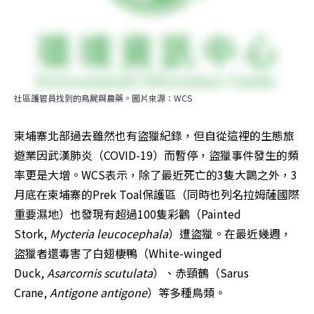
社區護管員找到的鳥屍與農藥。圖片來源：WCS
柬埔寨北部過去雖然也有盜獵紀錄，但自從這裡的生態旅
遊業因武漢肺炎（COVID-19）而暫停，盜獵事件發生的頻
率更是大增。WCS表示，除了最近死亡的3隻大䴉之外，3
月底在柬埔寨的Prek Toal保護區（同時也列名拉姆薩國際
重要濕地）也發現有超過100隻彩鸛（Painted 
Stork, 
Mycteria leucocephala
）遭盜獵。在最近幾週，
盜獵者還毒害了白翅棲鴨（White-winged 
Duck, 
Asarcornis scutulata
）、赤頸鶴（Sarus 
Crane, 
Antigone antigone
）等多種鳥類。