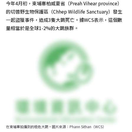
今年4月初，柬埔寨柏威夏省（Preah Vihear province）
的切普野生物保護區（Chhep Wildlife Sanctuary）發生
一起盜獵事件，造成3隻大䴉死亡。據WCS表示，這個數
量相當於是全球1-2%的大䴉族群。
在柬埔寨拍攝到的極危大䴉。圖片來源：Phann Sithan（WCS）