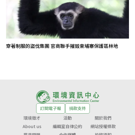
穿著制服的盜伐集團 官商聯手摧毀柬埔寨保護區林地
訂閱電子報
捐款支持
環境徵才
活動
關於我們
About us
編輯室自律公約
網站授權條款
常見問題
合作媒體
投稿須知