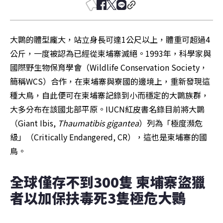
大䴉的體型龐大，站立身長可達1公尺以上，體重可超過4
公斤，一度被認為已經從柬埔寨滅絕。1993年，科學家與
國際野生物保育學會（Wildlife Conservation Society，
簡稱WCS）合作，在柬埔寨與寮國的邊境上，重新發現這
種大鳥，自此便可在柬埔寨記錄到小而穩定的大䴉族群，
大多分布在該國北部平原。IUCN紅皮書名錄目前將大䴉
（Giant Ibis, 
Thaumatibis gigantea
）列為「極度瀕危
級」（Critically Endangered, CR），這也是柬埔寨的國
鳥。
全球僅存不到300隻 柬埔寨盜獵
者以加保扶毒死3隻極危大䴉