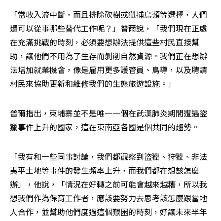
「當收入流中斷，而且排除砍樹或獵捕鳥類等選擇，人們
還可以從事哪些替代工作呢？」普爾說，「我們現在正處
在充滿挑戰的時刻，必須要想辦法提供這些村民直接幫
助，讓他們不用為了生存而剝削自然資源。我們正在想辦
法增加就業機會，像是雇用更多護管員、鳥導，以及聘請
村民來協助更新和維修我們的生態旅遊設施。」
普爾指出，柬埔寨並不是唯一一個在武漢肺炎期間遭遇盜
獵事件上升的國家，這在東南亞各國是個共同的趨勢。
「我有和一些同事討論，我們都觀察到盜獵、狩獵、非法
夷平土地等事件的發生頻率上升，而我們都在想該怎麼
辦」，他說，「情況在好轉之前可能會越來越糟，所以我
想我們作為保育工作者，應該要努力去思考該怎麼跟當地
人合作，並幫助他們度過這個艱困的時刻，好讓未來半年