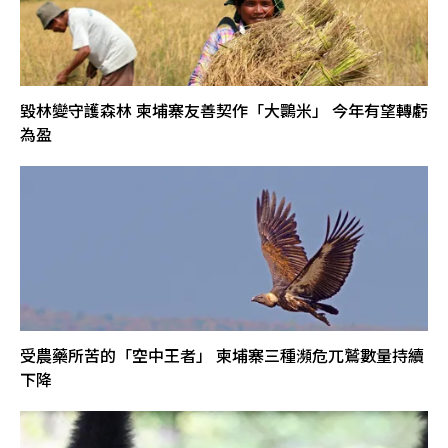
毀林變守護森林 柬埔寨友善契作「大䴉米」 今年有望轉虧
為盈
受農藥所苦的「空中王者」 柬埔寨三種瀕危兀鷲數量持續
下降