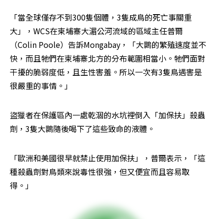
「當全球僅存不到300隻個體，3隻成鳥的死亡事關重
大」，WCS在柬埔寨大湄公河流域的區域主任普爾
（Colin Poole）告訴Mongabay，「大䴉的繁殖速度並不
快，而且牠們在柬埔寨北方的分布範圍相當小。牠們面對
干擾的脆弱度低，且生性害羞。所以一次有3隻鳥遇害是
很嚴重的事情。」
盜獵者在保護區內一處乾涸的水坑裡倒入「加保扶」殺蟲
劑，3隻大䴉隨後喝下了這些致命的液體。
「歐洲和美國很早就禁止使用加保扶」，普爾表示，「這
種殺蟲劑對鳥類來說毒性很強，但又便宜而且容易取
得。」