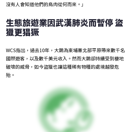
沒有人會知道他們的鳥肉從何而來。」
生態旅遊業因武漢肺炎而暫停 盜
獵更猖獗
WCS指出，過去10年，大䴉為柬埔寨北部平原帶來數千名
國際遊客，以及數千美元收入。然而大䴉卻持續受到棲地
破壞的威脅，如今盜獵也讓這種稀有物種的處境越發危
殆。