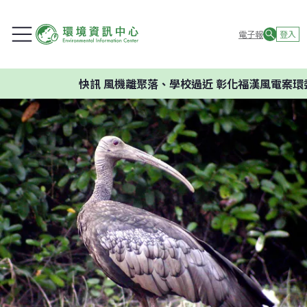
電子報
登入
快訊
風機離聚落、學校過近 彰化福漢風電案環委建議不