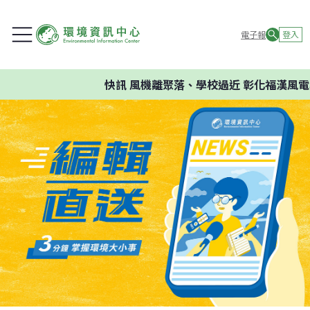
電子報
登入
快訊
風機離聚落、學校過近 彰化福漢風電