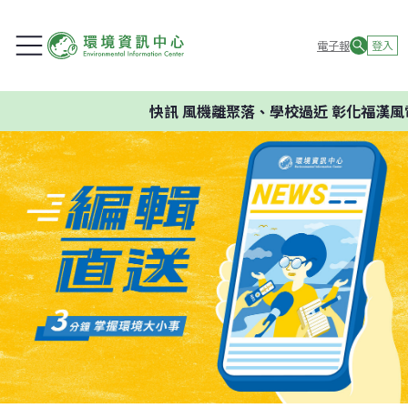
電子報
登入
快訊
風機離聚落、學校過近 彰化福漢風電