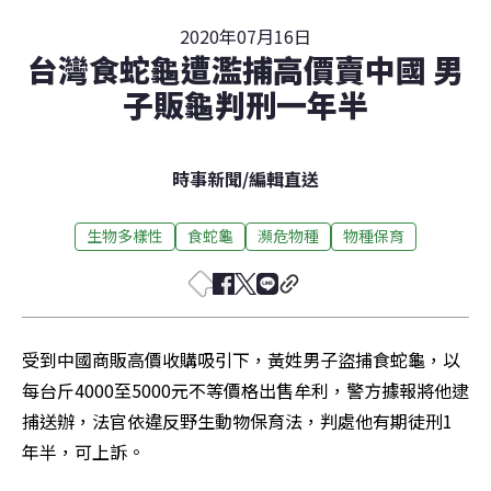
2020年07月16日
台灣食蛇龜遭濫捕高價賣中國 男
子販龜判刑一年半
時事新聞
/
編輯直送
生物多樣性
食蛇龜
瀕危物種
物種保育
受到中國商販高價收購吸引下，黃姓男子盜捕食蛇龜，以
每台斤4000至5000元不等價格出售牟利，警方據報將他逮
捕送辦，法官依違反野生動物保育法，判處他有期徒刑1
年半，可上訴。