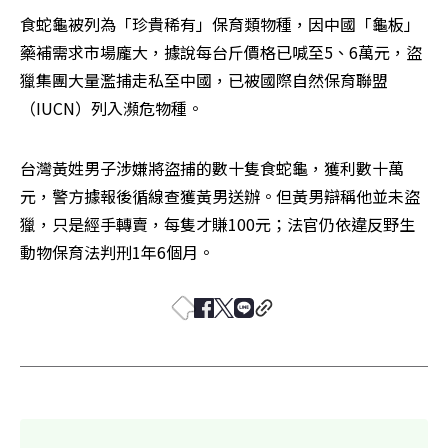
食蛇龜被列為「珍貴稀有」保育類物種，因中國「龜板」
藥補需求市場龐大，據說每台斤價格已喊至5、6萬元，盜
獵集團大量濫捕走私至中國，已被國際自然保育聯盟
（IUCN）列入瀕危物種。
台灣黃姓男子涉嫌將盜捕的數十隻食蛇龜，獲利數十萬
元，警方據報後循線查獲黃男送辦。但黃男辯稱他並未盜
獵，只是經手轉賣，每隻才賺100元；法官仍依違反野生
動物保育法判刑1年6個月。