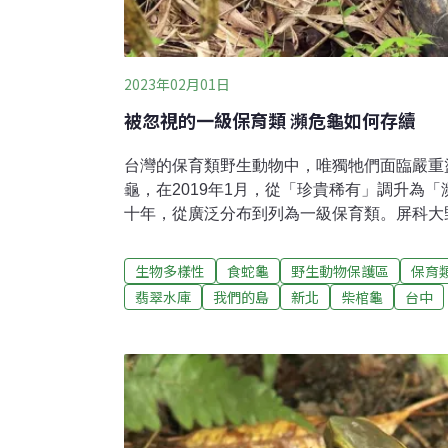
2023年02月01日
被忽視的一級保育類 瀕危龜如何存續
台灣的保育類野生動物中，唯獨牠們面臨嚴重
龜，在2019年1月，從「珍貴稀有」調升為
十年，從廣泛分布到列為一級保育類。屏科大
計，野生數量已經消失了八成。群山倒影映在
花，這是陳添喜副教授每星期都會看見的風景
生物多樣性
食蛇龜
野生動物保護區
保育
個當年撰寫博士論文的研究樣區，20多年，
翡翠水庫
我們的島
新北
柴棺龜
台中
水庫食蛇龜野生動物保護區，陳老師每星期都
棲地維護工作。