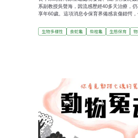
系副教授吳聲海，因流感歷經40多天治療，仍
享年60歲。這項消息令保育界備感哀傷錯愕
台灣生物多樣性的堅持與投入，尤令人敬佩。
字，和那些因野生動物走私、流離失所的食蛇
生物多樣性
食蛇龜
柴棺龜
生態保育
物
10幾年來，他除了學者身分，更為了原生龜
費，尋找野放棲地，踏入社區靦腆地拜託、和
2006年起，林務局於中興大學校內成立食蛇
海研究室進行相關收容、救傷以及後續的野放復
高峰共1240隻，之後逐年移至其他收容中心
保育繁殖研究；至今仍有607隻原生龜接受興
野生物保育科長林國彰印象猶深，吳聲海為了
起林務局與