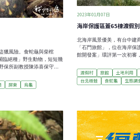
2023年01月07日
海岸保護區蓋65棟渡假
北海岸風景優美，有台中建
「石門旅館」，位在海岸保
盜獵風險。食蛇龜與柴棺
館開發案」環評第一次初審
「瀕臨絕種」野生動物，短短幾
的「山仔腳地塊」竟出現在
野保所副教授陳添喜保守估
單位補齊地質及生態調查資
渡假村
旅館
土地利用
平靜水面上，船劃出白色水
北石門海岸保護區 擬蓋六層
台北樹蛙
食蛇龜
生態調
。從研究生到學者，對於這
類
屏東
烏龜
發的「石門旅館」，規劃在
他從沒放下牽掛。這裡是翡翠
公頃，位於北海岸風景特定
會到不同地點，進行調查與
地，基地現況以雜林草地、
預計興建地下兩層、地上六層
假別墅及一棟公共聚會空間
門旅館」營運期間每日將有超
300CMD。開發