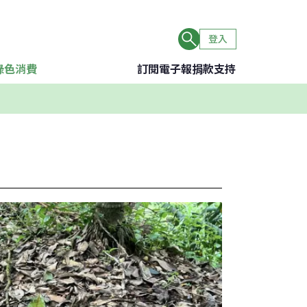
登入
綠色消費
訂閱電子報
捐款支持