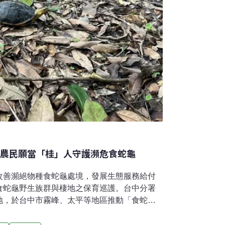
平農民願當「桂」人守護瀕危食蛇龜
改善瀕絕物種食蛇龜處境，發展生態服務給付
食蛇龜野生族群與棲地之保育巡護。台中分署
地，於台中市霧峰、太平等地區推動「食蛇龜
024）年第一年共有19位農友參與，友善農地
組成食蛇龜巡守隊。昨（21）日於台中霧峰區