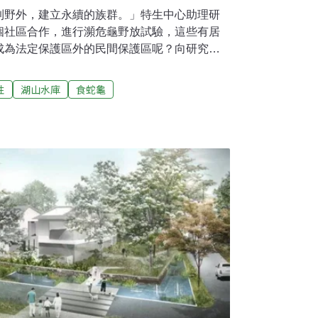
到野外，建立永續的族群。」特生中心助理研
個社區合作，進行瀕危龜野放試驗，這些有居
成為法定保護區外的民間保護區呢？向研究人
縣斗六市湖山里的居民，對器材與流程都還不
作最需要的熱情，他們有。循著發報器信號，
性
湖山水庫
食蛇龜
食蛇龜。這是特生中心與湖山水庫人文生態保
中一些龜可能源自湖山水庫。當年，湖山水庫
是在2000年通過的環評書中，開發單位只調
的湖山水庫生態保育計畫書裡，也沒有把食蛇龜