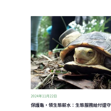
長羅賜美果園裡的蓄水池，還特別營造讓柴棺
型，申請有機或綠保標章認證，社區也成立巡
在名間新民村 為當地生態、農業添風險然而
2024年選定名間鄉新民村
2024年11月22日
保護龜，領生態薪水：生態服務給付還守