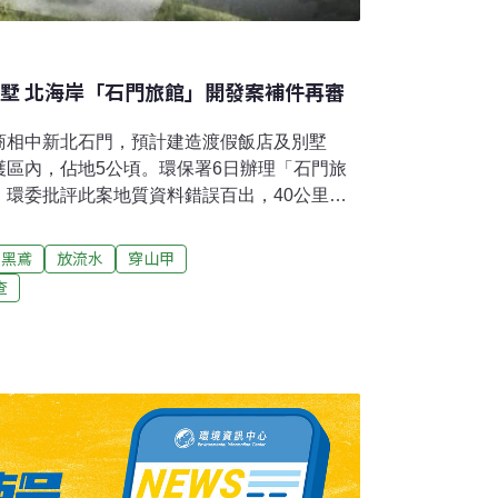
別墅 北海岸「石門旅館」開發案補件再審
商相中新北石門，預計建造渡假飯店及別墅
護區內，佔地5公頃。環保署6日辦理「石門旅
，環委批評此案地質資料錯誤百出，40公里遠
石門地區。專案小組決議補正再審，要求開發
料，並評估加嚴放流水標準。台中建商看上新
黑鳶
放流水
穿山甲
樓旅館、65棟渡假別墅由台中建商鉅晟建設開
查
新北市石門區建造渡假飯店及別墅，基地面積5
區、二級海岸保護區內，地目為旅館及農業用
平房、道路為主。開發案分為A、B兩區，A區
的旅館，共有151間房；B區則將建造65棟渡
。本案6日進入環評初審。根據環評書件，「石
過800人活動，每日最大污水量將近