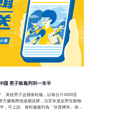
中國 男子販龜判刑一年半
，黃姓男子盜捕食蛇龜，以每台斤4000至
，警方據報將他逮捕送辦，法官依違反野生動物
年半，可上訴。食蛇龜被列為「珍貴稀有」保育
補需求市場龐大，據說每台斤價格已喊至5、6