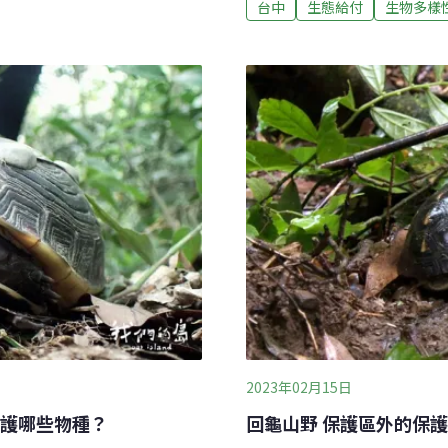
台中
生態給付
生物多樣
龜能棲息。農民們努力轉
桐林國小舉辦表揚會，除頒
守隊定期做生態調查。選址
的「桂圓」，象徵「貴人守
為了解決垃圾問題，縣府在
找貴人 太平霧峰農民入選
是台灣唯一的陸棲淡水龜類
種因素面臨極度瀕絕的處境
茶園等農業環境覓食棲息，
出龍眼，做成珍貴的桂圓，
人』。」台中分署長張弘毅
2023年02月15日
護哪些物種？
回龜山野 保護區外的保