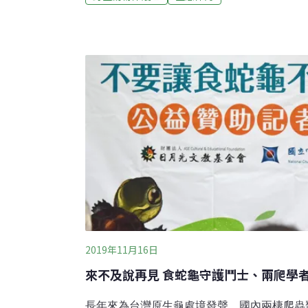
動物來過，現在他有更好的工具。新北市農業
含氣象站、土壤感測器、紅外線自動照相機，
來，還能了解土壤的濕度與電導度、還有這片
的資訊會上傳到網路，高伯伯就算待在家，也
情況。為了鼓勵茶農轉型，當地里長蕭敏玲協
容易掌握作物的生長情形，而鼓勵轉型的原因
的動物：食蛇龜與柴棺龜。不只茶園有
2019年11月16日
來不及說再見 食蛇龜守護鬥士、兩爬學
長年來為台灣原生龜處境發聲、國內兩棲爬蟲