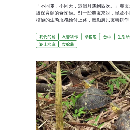
「不同隻，不同天，這個月遇到四次。」農友
級保育類的食蛇龜。對一些農友來說，龜並不陌
棺龜的生態服務給付上路，鼓勵農民友善耕作
的棲息空間。龜類生態服務給付的內容是什麼
棲地環境，以保全現存重要族群」的計畫目標
我們的島
友善耕作
柴棺龜
台中
生態給
食蛇龜族群 重回湖山水庫區域農業部生物多樣
湖山水庫
食蛇龜
人員，與雲林縣湖山水庫人文生態保護協會的
起來的野地，裡面有即將野放的食蛇龜。這天
隻，有五隻背著發報器。這裡是湖山水庫的集
片森林是林保署的林班地，正在進行著退竹還
之前，這一帶曾是學者認為台灣食蛇龜族群密
建之前，生多所與中興大學吳聲海教授研究室
食蛇龜。目前湖山水庫供