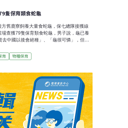
79隻保育類食蛇龜
後方舊鹿寮飼養大量食蛇龜，保七總隊接獲線
當場查獲79隻保育類食蛇龜，男子說，龜已養
被賣去中國以後會絕種」、「龜很可憐」，但因
採信其說法，今仍以違反野生動物保育法移送
資到光復鄉一處民宅查看，但民宅鐵門深鎖，
保育
物種保育
幾年辦案經驗認為機會很大，26日持搜索票，
前往搜索，當場在民宅後方的鹿寮及後院戶
枯樹枝下方、土堆內及隱蔽處，清點戶外共查
有19隻孵化約4個月左右幼龜，江男蒐集到龜卵
養；也讓會同的林務局人員很驚訝「環境佈置
土堆可供挖掘產卵、度冬。江男供稱，自己本
，十幾年前看到很多人開始捕捉食蛇龜賣去中