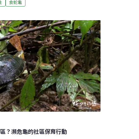
性
食蛇龜
發感謝狀及獎勵金，更以友善食蛇龜果園產製
護」，成為齊力守護食蛇龜的貴人。為食蛇龜
生活在低海拔森林、丘陵、平原環境的食蛇龜，
，也是我國少數幾種原生龜物種之一，卻因種
。由於食蛇龜會利用綠竹林、麻竹林、果園、
和農民攜手合作成為保育關鍵。「農民不但種
農民本身就是食蛇龜以及淺山物種的『貴
護區？瀕危龜的社區保育行動