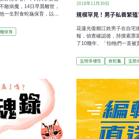
2018年11月30日
不敵病魔，14日早晨離世，
規模罕見！男子私養繁殖
，他一生對食蛇龜保育，以及
不知從何開始，吳聲海的名
花蓮光復鄉江姓男子在自宅
龜、柴棺龜牢牢黏在一起。
種保育
報，偵查確認後，持搜索票
處境四處奔波，籌措保育經
了10幾年、「怕牠們一直
居民一起保育原生龜。早於
飼養數量太龐大，警方並未
龜臨時收容中心，並委託吳聲
偵辦。保七總隊日前接獲情
育工作。2015年是收容的
生物多樣性
食蛇龜
生態
周邊也無法探查，警員以十
，並與台北動物園合作食蛇龜
會同林務局花蓮林管處人員
大收容安置。前林務局保育組
外，發現食蛇龜們就躲藏在
尋覓合適的野放地點，先搭
到51隻、鹿寮內有9隻，另
後自己孵化，還獨立一處飼
得很專業」，有隱蔽處也有
來是養鹿，後來沒有養鹿後
國，「看牠們很可憐啊」