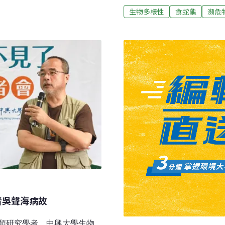
局補助的智慧農業設備，包
萬元，盜獵集團大量濫捕走私
生物多樣性
食蛇龜
瀕危
不但能知道有哪些動物前
入瀕危物種。台灣黃姓男子
茶園的微氣候。儀器收集來
警方據報後循線查獲黃男送
能透過手機掌握茶園的即時
每隻才賺100元；法官仍依
助導入這套系統，讓農友更
之一，是為了會在茶園出沒
者吳聲海病故
類研究學者、中興大學生物