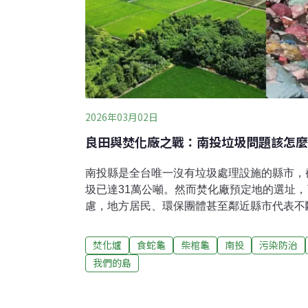
2026年03月02日
良田與焚化廠之戰：南投垃圾問題該怎麼
南投縣是全台唯一沒有垃圾處理設施的縣市，截
圾已達31萬公噸。然而焚化廠預定地的選址
慮，地方居民、環保團體甚至鄰近縣市代表不
改變決策。在垃圾治理與農業安全之間，南投
南投名間鄉新民村位於濁水溪畔，是名竹盆地
焚化爐
食蛇龜
柴棺龜
南投
污染防治
億噸的地下水。貫穿其間的小溪、溝渠不但灌
我們的島
育類動物—食蛇龜、柴棺龜，營造了最適合的
育類野生動物，2024年林保署南投分署在名
畫」，參與的農民不用農藥也不能使用刀具除