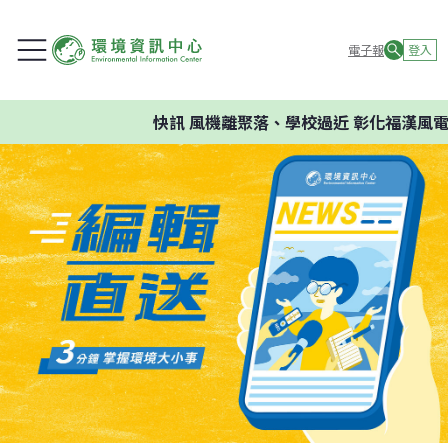
電子報
登入
快訊
風機離聚落、學校過近 彰化福漢風電