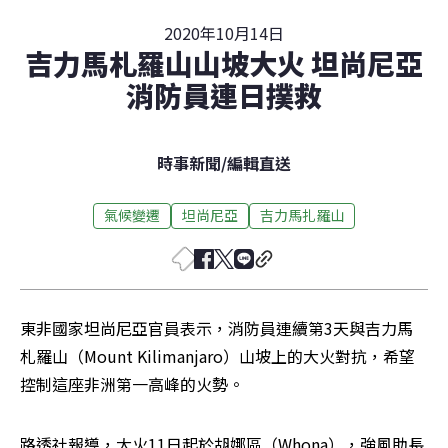
2020年10月14日
吉力馬札羅山山坡大火 坦尚尼亞
消防員連日撲救
時事新聞
/
編輯直送
氣候變遷
坦尚尼亞
吉力馬扎羅山
東非國家坦尚尼亞官員表示，消防員連續第3天與吉力馬
札羅山（Mount Kilimanjaro）山坡上的大火對抗，希望
控制這座非洲第一高峰的火勢。
路透社報導，大火11日起於胡娜區（Whona），強風助長