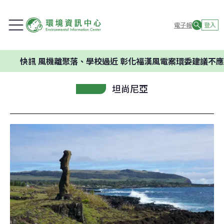
電子報
登入
風機離聚落、學校過近 彰化福漢風電案環委建議不應開發
坦尚尼亞