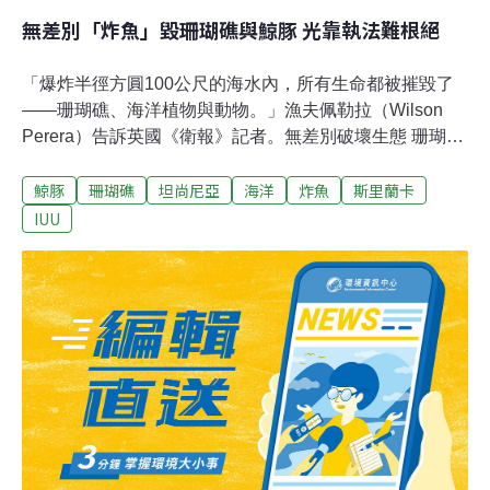
無差別「炸魚」毀珊瑚礁與鯨豚 光靠執法難根絕
「爆炸半徑方圓100公尺的海水內，所有生命都被摧毀了
——珊瑚礁、海洋植物與動物。」漁夫佩勒拉（Wilson
Perera）告訴英國《衛報》記者。無差別破壞生態 珊瑚
礁、海豚均受害佩勒拉生活在斯里蘭卡東北部的沿海漁
鯨豚
珊瑚礁
坦尚尼亞
海洋
炸魚
斯里蘭卡
村，原本是海洋資源豐富的地方，長年的「炸魚」（Blast
Fishing，又名爆破捕魚）無差別的毀掉海洋生態。炸魚難
IUU
度低、捕獲量高，漁民將自製的易爆材料裝入瓶中，裝上
引信後拋入海洋，隨後再將炸死或震暈的魚捕撈上岸，屬
於「非法、未報告、不受規範」（IUU）漁業行為。即便
已被列為非法行為，但在南美洲、亞洲、非洲等地還是屢
見不鮮。佩勒拉對《衛報》解釋，相較於傳統的地曳網（
beach seine）最多需要25人操作，炸魚儘管危險卻只需2
至3個人。漁夫只要備齊一條船、一架引擎、一點炸藥與
一副氧氣瓶，就有機會捕到高達100公斤的漁獲，而且幾
乎一瞬間就能完成。