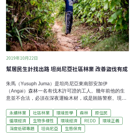
說：「三蘭港大學（University of Dar Es Salaam）一位科
學家於1965年首度在恩戈羅恩戈羅火山口發現佛斯塔，當
時牠的年齡介於3至4歲間。繼多次遭鬣狗攻擊且嚴重受傷
後，牠的健康狀況於2016年開始惡化，我們不得不把牠置
於
2019年10月22日
幫居民生計找出路 坦尚尼亞社區林業 改善盜伐有成
朱馬（Yusuph Juma）是坦尚尼亞東南部安加伊
（Angai）森林一名有伐木許可證的工人。幾年前他的生
意並不合法，必須在深夜運輸木材，或是賄賂警察。現在
他可以放心地將裝滿木材的卡車開過交警身邊而不怕被攔
永續林業
社區林業
環境哲學
森林
原住民
查，販售木材時也不必提心吊膽。「現在我沒什麼好怕的
了。我已經有此處的森林砍伐和出口木材執照，」朱馬
循環經濟
生物多樣性
環境經濟
REDD
環境正義
說，「六月到十二月之間，我可以按照自己的步調砍伐大
深度低碳專題
坦尚尼亞
生態保育
約1,300棵樹木。我必須付出相對的費用。」他的木材主要