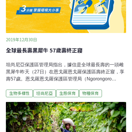
2019年12月30日
全球最長壽黑犀牛 57歲壽終正寢
坦尚尼亞保護區管理局指出，據信是全球最長壽的一頭雌
黑犀牛昨天（27日）在恩戈羅恩戈羅保護區壽終正寢，享
壽57歲。恩戈羅恩戈羅保護區管理局（Ngorongoro
Conservation Area Authority）28日發表聲說，名為佛斯
生物多樣性
坦尚尼亞
生態保育
物種保育
塔（Fausta）的這頭雌黑犀牛，於12月27日在保護區內據
信因自然原因死亡，牠生前絕大部分時間都是在野外生
活。恩戈羅恩戈羅保護區管理局估計，野生犀牛的壽命介
於37到43歲間，圈養犀牛則能活到50歲以上。聲明指出，
紀錄顯示，佛斯塔較全球任何其他犀牛都更長壽，在恩戈
羅恩戈羅放養超過54年，2016年才移至庇護區。聲明又