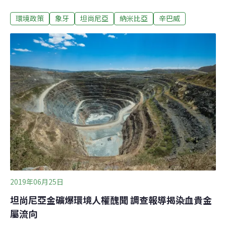
嚴格規範全球野生動物交易，包括限制象牙與犀牛角交
環境政策
象牙
坦尚尼亞
納米比亞
辛巴威
易。本週在日內瓦召開修訂「瀕臨絕種野生動植物國際貿
易公約」（CITES）的會議期間，由於區域集團非南開發
共同體（SADC）的多項提案遭否決，這個集團與公約的
關係惡化。全球大象數量最多的區域波札那、納米比亞與
辛巴威要求販售取自自然死亡、充公與汰除的大象象牙，
這項提議被居多數的101票否決。40多年前制訂的CITES
規範約3萬6000種動植物交易，並設計有助於遏止非法交
易和制裁違規國家的機制。不過有16個成員國的非南開發
共同體部分會員批評CITES對非洲國家的問題視若無睹。
坦尚尼亞環境部長西蒙巴徹恩（George Simbachawene）
於日內瓦召開的會議中表示：「結果無法採取進步、公
平、包容與基
2019年06月25日
坦尚尼亞金礦爆環境人權醜聞 調查報導揭染血貴金
屬流向