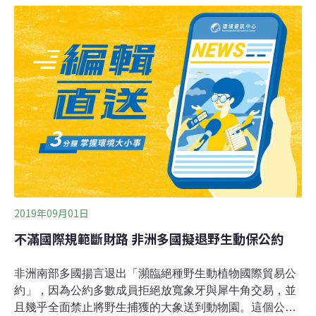
銷往中國，或是國內三蘭港的木材批發商。2002年的一項
新法令改變了朱馬的生活。該法令為地方社區持有和管理
森林保護區提供了法律基礎，讓社區有機會擁有地權。隨
著伐木、農業擴張和氣候變遷讓東非森林快速消失，坦尚
尼亞的森林砍伐問題已成為一個重大挑戰。根據聯合國糧
食及農業組織（FAO）的資料，坦尚尼亞在2000年至2015
年之間流失超過586萬公頃的森林，其中超過70％為非法
砍伐，導致政府失去了收
2019年09月01日
不滿國際規範斷財路 非洲多國擬退野生動保公約
非洲南部多國揚言退出「瀕臨絕種野生動植物國際貿易公
約」，因為公約多數成員拒絕放寬象牙與犀牛角交易，並
且幾乎全面禁止將野生捕獲的大象送到動物園。這個公約