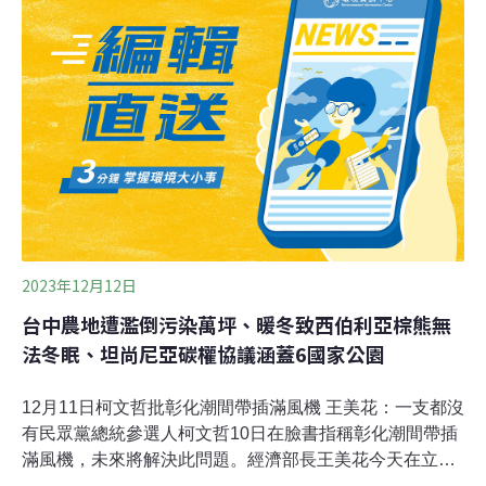
廉、嗅覺靈敏，且與一般印象不同，牠們其實十分聰明又
具有社交性。於是，威特延斯在坦尚尼亞成立了非營利組
織APOPO，專門訓練老鼠。而坦尚尼亞，正是世界上體
型最大、壽命最長鼠科動物的故鄉。一般寵物鼠僅能活
2~4年，但APOPO訓練的巨鼠壽命最長可達十年，除此之
外，非洲巨頰囊鼠還擁有靈敏嗅覺。牠們多年來參與過各
種任務，不僅達成威特延斯最初的目標「探測地雷」，甚
至還能檢測結核病。如今這些巨鼠加入了緝私行列，打擊
非法野生動物
2023年12月12日
台中農地遭濫倒污染萬坪、暖冬致西伯利亞棕熊無
法冬眠、坦尚尼亞碳權協議涵蓋6國家公園
12月11日柯文哲批彰化潮間帶插滿風機 王美花：一支都沒
有民眾黨總統參選人柯文哲10日在臉書指稱彰化潮間帶插
滿風機，未來將解決此問題。經濟部長王美花今天在立法
院澄清，潮間帶是生態敏感區，一支風機都沒有，呼籲柯