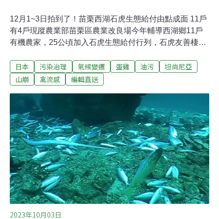
12月1~3日拍到了！苗栗西湖石虎生態給付由點成面 11戶
有4戶現蹤農業部苗栗區農業改良場今年輔導西湖鄉11戶
有機農家，25公頃加入石虎生態給付行列，石虎友善棲地
由點拓展成面，縣府統計近7個月有4戶拍到石虎，農改場
日本
污染治理
氣候變遷
蛋雞
油污
坦尚尼亞
近日將發表「石虎在我家」的成果。苗栗農改場長呂秀英
說，11家示範場域農戶，生產作物有柑橘類、南瓜、稻
山崩
禽流感
編輯直送
米、高梁、草莓，及咖啡、苦茶等，陸續監測石虎及多種
保育類動物現蹤，驗證了「環境友善，石虎再現」。（聯
合報報導）綠島鄉柚子湖發生重油污染 台東環保局籲民眾
暫勿前往台東縣綠島鄉知名景點柚子湖發生不明來源油污
染情形，現場初步判定為重油污染，綠島鄉公所清潔隊第
一時間已投入油污清除工作，因受潮汐影響作業安全及進
度，油污染情形目前尚未完全清除，為避免因人為因素造
成二次污染，環保局呼籲民眾及遊客暫勿前往柚子湖，近
日將持續增派支援人力並調度油污染清除資材，盡速恢復
柚子湖環境樣貌。（自由時報報導）
2023年10月03日