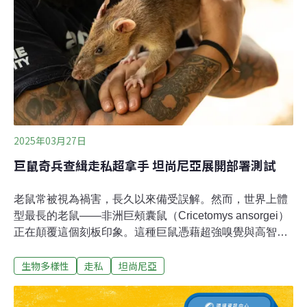
刊》(Journal of Cultural Heritage）發表了一項新研究指
出，最晚至2080年，海浪就可能到達島上最大的祭壇阿胡
東加里奇（Ahu Tongariki）。 該遺址有最著名的石像群，
15尊摩艾面向陸地一字排開，每年吸引數以萬計的遊客
2025年03月27日
巨鼠奇兵查緝走私超拿手 坦尚尼亞展開部署測試
老鼠常被視為禍害，長久以來備受誤解。然而，世界上體
型最長的老鼠——非洲巨頰囊鼠（Cricetomys ansorgei）
正在顛覆這個刻板印象。這種巨鼠憑藉超強嗅覺與高智
商，成為坦尚尼亞科學家的新寵，如今將擔任「緝私探
生物多樣性
走私
坦尚尼亞
員」，協助打擊非法野生動物貿易。在1990年代，工業工
程師威特延斯（Bart Weetjens）尋找能在開發中國家偵測
地雷的技術。他靈機一動：何不訓練老鼠？老鼠價格低