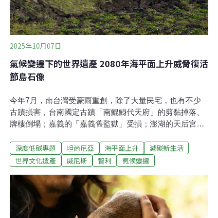
2025年10月07日
氣候變遷下的世界遺產 2080年海平面上升威脅復活
節島石像
今年7月，南台灣受豪雨重創，除了大量民宅，也有不少
古蹟損害，台南國定古蹟「南鯤鯓代天府」的剪黏掉落、
牌樓倒塌；嘉義的「嘉義舊監獄」受損；澎湖的天后宮室
內嚴重漏水，讓極端天氣下的古蹟保存問題浮上檯面。不
深度低碳專題
坦尚尼亞
海平面上升
減碳新生活
只台灣，國際上也有許多世界遺產受到氣候變遷的威脅，
面臨著毀損、消失的危機。復活節島摩艾石像：傳統文化
世界文化遺產
威尼斯
智利
氣候變遷
與古蹟保存的衝突智利復活節島上，與世隔絕的世界遺產
拉帕努伊國家公園，900多個聳立的「摩艾石像」是當地
重要的文化象徵。集中在海岸邊的石像，也是氣候變遷對
文化遺產的最新潛在威脅，使他們更容易受到海平面上
升、風暴潮水，甚至是海嘯的影響。《文化資產保存學