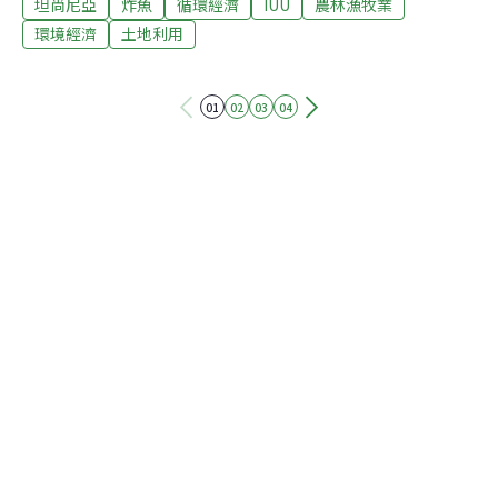
坦尚尼亞
炸魚
循環經濟
IUU
農林漁牧業
中47種是重要商業魚種，69種深海魚種，171種受威脅魚
種。擁有如此豐富的資源，坦尚尼亞理應不需進口魚類，
環境經濟
土地利用
但當地政府、區域機構和聯合國糧農組織都警告，由於過
度捕撈太過猖獗，使得坦尚尼亞漁業資源枯竭、價格上
01
02
03
04
漲，並威脅糧食安全。船數增漁獲反減 坦尚尼亞還需進口
漁產坦國政府表示，儘管漁船數量在五年內增加了近
20％，達到6萬6000艘，但該國漁獲量大幅下降，從平均
每年39萬噸降至2017年的36萬噸。2016年，坦尚尼亞的
總需求量約為73萬噸，其中約50％來自海洋，其餘主要來
自維多利亞湖和越來越多的養殖魚場。剩下的缺口由來自
中國和其他地方的進口漁產補足。但是取得坦尚尼亞年捕
撈