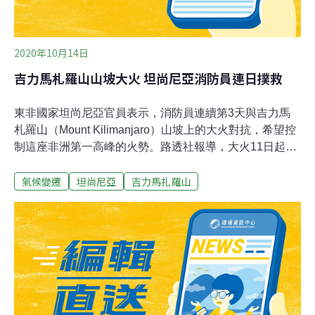
2020年10月14日
吉力馬札羅山山坡大火 坦尚尼亞消防員連日撲救
東非國家坦尚尼亞官員表示，消防員連續第3天與吉力馬
札羅山（Mount Kilimanjaro）山坡上的大火對抗，希望控
制這座非洲第一高峰的火勢。路透社報導，大火11日起於
胡娜區（Whona），強風助長了火勢，官員表示，風勢今
氣候變遷
坦尚尼亞
吉力馬扎羅山
天已經減弱。胡娜區是使用曼達拉（Mandara）和霍倫坡
（Horombo）兩條登山路線的登山客的休息中心。坦尚尼
亞國家公園管理局（TANAPA）官員謝魯特（Pascal
Shelutete）向路透社表示，消防員與相關人員正努力控制
火勢，並稱火勢已「幾乎獲遏止」。