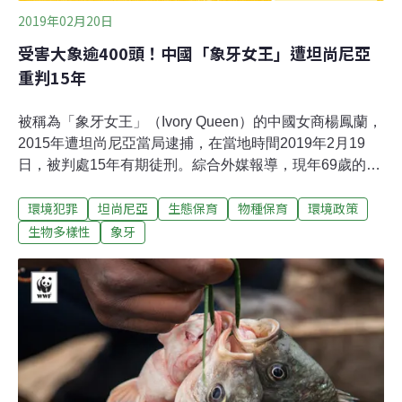
2019年02月20日
受害大象逾400頭！中國「象牙女王」遭坦尚尼亞
重判15年
被稱為「象牙女王」（Ivory Queen）的中國女商楊鳳蘭，
2015年遭坦尚尼亞當局逮捕，在當地時間2019年2月19
日，被判處15年有期徒刑。綜合外媒報導，現年69歲的中
國籍女商人楊鳳蘭，於2000年至2004年期間走私860件象
環境犯罪
坦尚尼亞
生態保育
物種保育
環境政策
牙，受害大象超過400頭，總價值高達645萬美元（約新台
幣1億9900萬）。坦尚尼亞檢察署署長指控，楊鳳蘭利用
生物多樣性
象牙
她與中坦高層的關係，在東非和中國之間建立了一條象牙
供應鏈，將象牙走私到世界各地，判處楊與另兩名坦尚尼
亞同夥各15年有期徒刑，另外楊須賠償走私象牙總價的兩
倍金額，也就是1290萬美元，否則刑期再加兩年。
《CNN》指出，身為非洲最惡名昭彰的走私販子之一，
「象牙女王」被處以有史以來最嚴厲的判決。