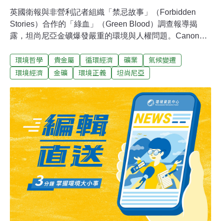
英國衛報與非營利記者組織「禁忌故事」（Forbidden
Stories）合作的「綠血」（Green Blood）調查報導揭
露，坦尚尼亞金礦爆發嚴重的環境與人權問題。Canon、
Apple和Nokia等科技公司遭控使用來自這些礦場的貴金屬
環境哲學
貴金屬
循環經濟
礦業
氣候變遷
原物料。坦尚尼亞要求礦場距住宅200公尺 業者稱做不到
過去10年間，倫敦上市公司「Acacia Mining」經營的北馬
環境經濟
金礦
環境正義
坦尚尼亞
拉金礦已經發生了十多起當地居民闖入後遭保全人員殺害
的案件。最近，坦尚尼亞政府對該礦場開罰，並命令運營
商興建一替代設施，代替其用於儲存採礦副產品的尾礦。
根據坦尚尼亞法律，礦場應距離住宅200公尺以上，距離
農場100公尺以上，但是Acacia Mining表示它無法滿足這
個要求。