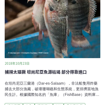
2018年10月23日
捕撈太猖獗 坦尚尼亞魚源枯竭 部分得靠進口
在坦尚尼亞三蘭港（Dar-es-Salaam），非法船隻用炸藥
捕去大部分漁藏，破壞珊瑚礁和生態系統，更排擠當地漁
民生計。根據國際知名的「魚庫」（FishBase）資料庫，
坦尚尼亞坐擁全世界最富饒的漁場，有1700多種魚種，其