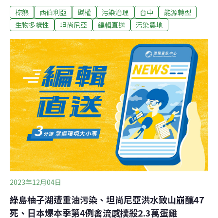
棕熊
西伯利亞
碳權
污染治理
台中
能源轉型
文哲應了解事實再發言比較好。王美花指出，目前在陸上
和海上的風機總共688支，其中407支在陸域，281支是海
生物多樣性
坦尚尼亞
編輯直送
污染農地
上風機，沒有一支設在潮間帶，按照規定也不容許在潮間
帶設置風機。（中央社報導）陳建仁視察蘭嶼 全島電線地
下化最快一年半完成台東縣蘭嶼鄉在今（2023）年10月小
犬颱風遭受百年強風重創，行政院長陳建仁於11日親至蘭
嶼鄉現地訪視災後復建情況，向鄉民說政府已投入10億，
快則一年半，慢則兩年，就可完成全島電線地下化，提高
島上防災韌性。（自由時報報導）
2023年12月04日
綠島柚子湖遭重油污染、坦尚尼亞洪水致山崩釀47
死、日本爆本季第4例禽流感撲殺2.3萬蛋雞